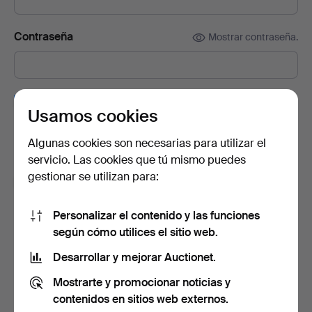
Contraseña
Mostrar contraseña.
Suscríbete a la newsletter de Auctionet.
(opcional)
Usamos cookies
En ella encontrarás consejos de nuestros expertos, lotes
seleccionados e inspiración. Y si cambias de opinión, puedes
Algunas cookies son necesarias para utilizar el
darte de baja muy fácilmente.
servicio. Las cookies que tú mismo puedes
gestionar se utilizan para:
Soy mayor de 18 años y acepto los
términos y
condiciones de uso
, y confirmo que he leído la
política
de privacidad
.
Personalizar el contenido y las funciones
según cómo utilices el sitio web.
Crear cuenta
Desarrollar y mejorar Auctionet.
Mostrarte y promocionar noticias y
contenidos en sitios web externos.