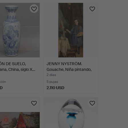
N DE SUELO,
JENNY NYSTRÖM.
ana, China, siglo X…
Gouache, Niña pintando,
fir…
2 días
ción
5 pujas
SD
2.110 USD