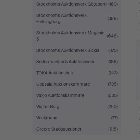
Stockholms Auktionsverk Göteborg
(160)
Stockholms Auktionsverk
(389)
Helsingborg
Stockholms Auktionsverk Magasin
(648)
5
Stockholms Auktionsverk Sickla
(373)
Södermanlands Auktionsverk
(188)
TOKA Auktionshus
(143)
Uppsala Auktionskammare
(735)
Växjö Auktionskammare
(633)
Walter Borg
(250)
Wickmans
(77)
Örebro Stadsauktioner
(515)