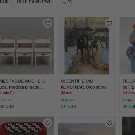
ltrar
en
urso
MESITAS DE NOCHE, 3
OIDENTIFIERAD
FIGUR
uds., madera pintada, …
KONSTNÄR. Óleo sobre
par, "
lienzo,…
4 min 7 s
33 min
44 min
3 pujas
14 pujas
1 puja
32 USD
101 USD
22 US