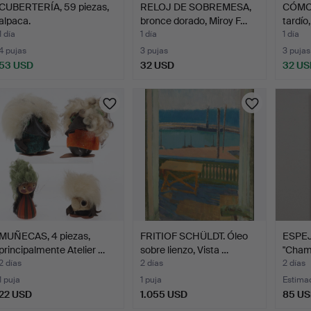
CUBERTERÍA, 59 piezas,
RELOJ DE SOBREMESA,
CÓMOD
alpaca.
bronce dorado, Miroy F…
tardío
1 día
1 día
1 día
4 pujas
3 pujas
3 pujas
53 USD
32 USD
32 US
MUÑECAS, 4 piezas,
FRITIOF SCHÜLDT. Óleo
ESPEJ
principalmente Atelier …
sobre lienzo, Vista …
"Cham
2 días
2 días
2 días
1 puja
1 puja
Estima
22 USD
1.055 USD
85 U