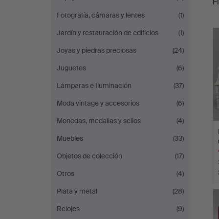
Fi
Fotografía, cámaras y lentes
(1)
c
Jardín y restauración de edificios
(1)
Joyas y piedras preciosas
(24)
Juguetes
(6)
Lámparas e Iluminación
(37)
Moda vintage y accesorios
(6)
Monedas, medallas y sellos
(4)
Muebles
(33)
Objetos de colección
(17)
Otros
(4)
Plata y metal
(28)
Relojes
(9)