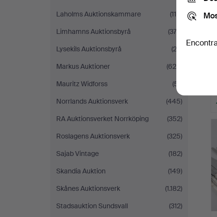
Laholms Auktionskammare
(118)
Mos
Limhamns Auktionsbyrå
(372)
Encontra
Lysekils Auktionsbyrå
(23)
Markus Auktioner
(625)
Mauritz Widforss
(51)
Norrlands Auktionsverk
(445)
RA Auktionsverket Norrköping
(352)
Roslagens Auktionsverk
(325)
Sajab Vintage
(182)
Skandia Auktion
(149)
Skånes Auktionsverk
(1.182)
Stadsauktion Sundsvall
(312)