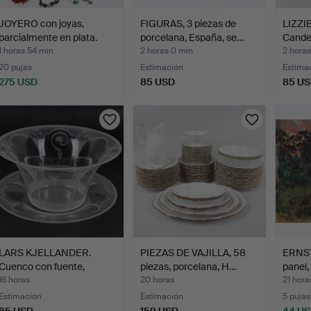
JOYERO con joyas,
FIGURAS, 3 piezas de
LIZZI
parcialmente en plata.
porcelana, España, se…
Candel
made
1 horas 54 min
2 horas 0 min
2 horas
20 pujas
Estimación
Estima
275 USD
85 USD
85 U
LARS KJELLANDER.
PIEZAS DE VAJILLA, 58
ERNST
Cuenco con fuente,
piezas, porcelana, H…
panel,
vidrio…
16 horas
20 horas
21 hora
Estimación
Estimación
5 pujas
85 USD
159 USD
44 U