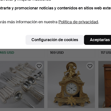
trarte y promocionar noticias y contenidos en sitios web exte
rás más información en nuestra
Política de privacidad
.
CARL MALMSTEN. Sillas,
MARC CHAGALL. SEGÚN.
ATELI
4 uds., roble, "Her…
Litografía en color, …
de los
Configuración de cookies
Aceptarlas
23 horas
23 horas
1 día
15 pujas
Estimación
8 pujas
465 USD
169 USD
117 U