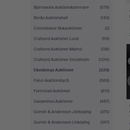
Björnssons Auktionskammare
(578)
Borås Auktionshall
(140)
Connoisseur Bokauktioner
(2)
Crafoord Auktioner Lund
(119)
Crafoord Auktioner Malmö
(138)
Crafoord Auktioner Stockholm
(1.014)
Ekenbergs Auktioner
(320)
Falun Auktionsbyrå
(568)
Formstad Auktioner
(613)
Garpenhus Auktioner
(487)
Gomér & Andersson Jönköping
(375)
Gomér & Andersson Linköping
(347)