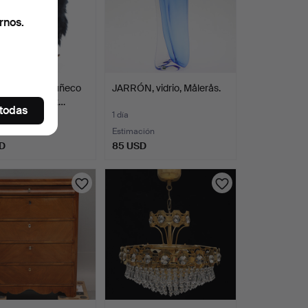
rnos.
ER FAUNI, muñeco
JARRÓN, vidrio, Målerås.
 Mumin, "Stink…
 todas
1 día
Estimación
SD
85 USD