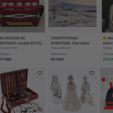
ACORDEÓN DE
OIDENTIFIERAD
WI
BOTONES, modelo 821/32,
KONSTNÄR. Óleo sobre
sobre 
Scanda…
lienzo,…
1 horas 4 min
1 horas 33 min
1 horas
5 pujas
Estimación
22 puja
77 USD
85 USD
233 
Lote
selecci