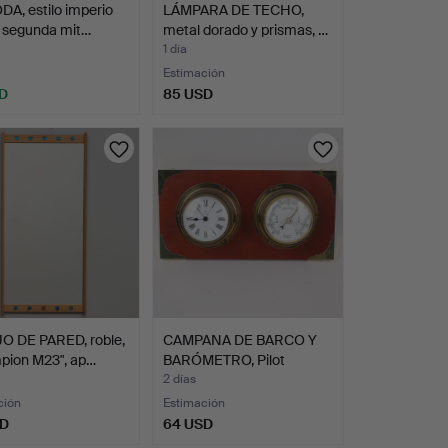
A, estilo imperio
LÁMPARA DE TECHO,
, segunda mit…
metal dorado y prismas, …
1 día
Estimación
D
85 USD
O DE PARED, roble,
CAMPANA DE BARCO Y
pion M23", ap…
BARÓMETRO, Pilot
Marine…
2 días
ción
Estimación
SD
64 USD