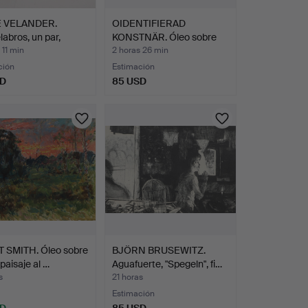
E VELANDER.
OIDENTIFIERAD
abros, un par,
KONSTNÄR. Óleo sobre
…
lienzo,…
 11 min
2 horas 26 min
ción
Estimación
SD
85 USD
 SMITH. Óleo sobre
BJÖRN BRUSEWITZ.
 paisaje al …
Aguafuerte, "Spegeln", fi…
s
21 horas
Estimación
SD
85 USD