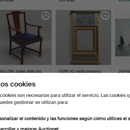
SILLÓN, roble, siglo XX.
ESPEJO, estilo imperio,
JOHA
siglos XIX/XX.
sobre 
os cookies
21 horas
21 horas
23 hor
Estimación
Estimación
Estima
cookies son necesarias para utilizar el servicio. Las cookies q
85 USD
85 USD
85 U
edes gestionar se utilizan para:
sonalizar el contenido y las funciones según cómo utilices el s
arrollar y mejorar Auctionet.