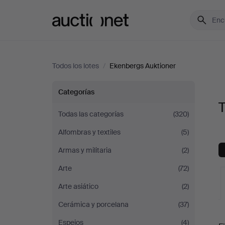
Auctionet.com
Todos los lotes
/
Ekenbergs Auktioner
Todos
Categorías
T
los
Todas las categorías
(320)
Alfombras y textiles
(5)
lotes
Armas y militaria
(2)
de
Arte
(72)
Ekenbergs
Arte asiático
(2)
Cerámica y porcelana
(37)
Auktioner
S
Espejos
(4)