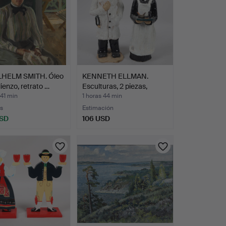
LHELM SMITH. Óleo
KENNETH ELLMAN.
lienzo, retrato …
Esculturas, 2 piezas,
cerá…
 41 min
1 horas 44 min
s
Estimación
USD
106 USD
onado