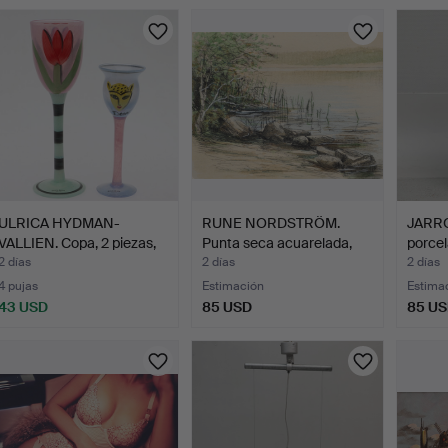
ULRICA HYDMAN-
RUNE NORDSTRÖM.
JARRÓ
VALLIEN. Copa, 2 piezas,
Punta seca acuarelada,
porcel
vid…
ori…
2 días
2 días
2 días
4 pujas
Estimación
Estima
43 USD
85 USD
85 U