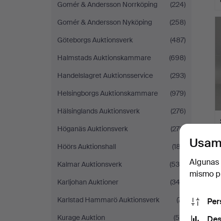
Gomér & Andersson Norrköping
(224)
Gomér & Andersson Nyköping
(258)
Göteborgs Auktionsverk
(487)
Halmstads Auktionskammare
(698)
Handelslagret Auktionsservice
(293)
Helsingborgs Auktionskammare
(979)
Hälsinglands Auktionsverk
(276)
Höganäs Auktionsverk
(276)
Usam
Höörs Auktionshall
(187)
Algunas 
Kalmar Auktionsverk
(534)
mismo pu
Karljohan Auktioner
(343)
Karlstad Hammarö Auktionsverk
(71)
Per
Kurage Auktion
(50)
Des