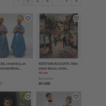
1
2
3
…
7
AS, cerámica, un
KRISTIAN BJULVER. Óleo
Blomsterflicko…
sobre lienzo, motiv…
56 min
Estimación
D
85 USD