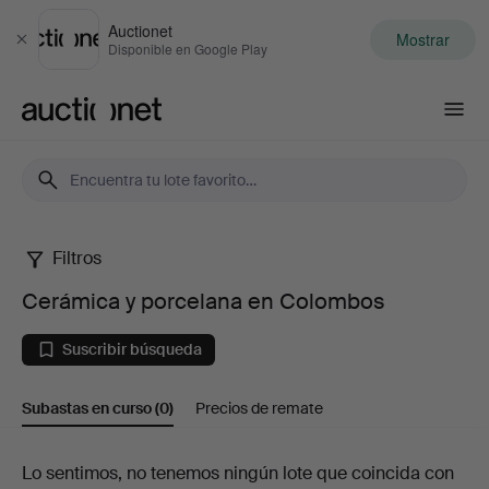
Auctionet
Mostrar
Cerrar
Disponible en Google Play
Auctionet.com
Filtros
Cerámica
Cerámica y porcelana en Colombos
y
Suscribir búsqueda
porcelana
Subastas en curso
(0)
Precios de remate
en
Colombos
Subastas
Lo sentimos, no tenemos ningún lote que coincida con