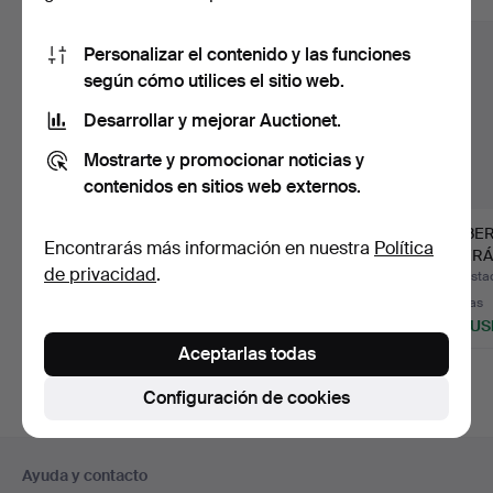
Personalizar el contenido y las funciones
según cómo utilices el sitio web.
Desarrollar y mejorar Auctionet.
Mostrarte y promocionar noticias y
contenidos en sitios web externos.
JAN BONTJES VAN
JAN BONTJES VAN
GILBER
Encontrarás más información en nuestra
Política
BEEK. JARRÓN AÑOS
BEEK. JARRÓN AÑOS
2 CERÁ
de privacidad
.
60 PIEZA…
60 PIEZA…
Subastado 4 may 2026
Subastado 4 may 2026
Subasta
Estimación
Estimación
5 pujas
1.018 USD
868 USD
220 US
Aceptarlas todas
Configuración de cookies
Navegación
Ayuda y contacto
en