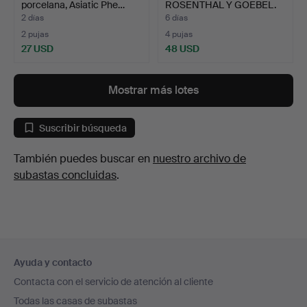
porcelana, Asiatic Phe…
ROSENTHAL Y GOEBEL.
2 días
6 días
2 pujas
4 pujas
27 USD
48 USD
Mostrar más lotes
Suscribir búsqueda
También puedes buscar en
nuestro archivo de
subastas concluidas
.
Navegación
Ayuda y contacto
en
Contacta con el servicio de atención al cliente
el
Todas las casas de subastas