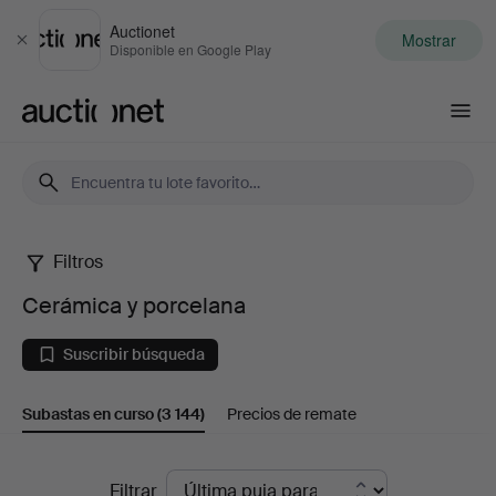
Auctionet
Mostrar
Cerrar
Disponible en Google Play
Auctionet.com
Filtros
Cerámica
Cerámica y porcelana
y
Suscribir búsqueda
porcelana
Subastas en curso
(3 144)
Precios de remate
Subastas
Filtrar