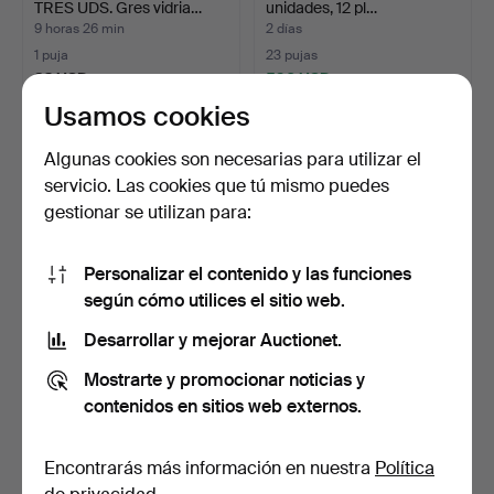
TRES UDS. Gres vidria…
unidades, 12 pl…
9 horas 26 min
2 días
1 puja
23 pujas
32 USD
596 USD
Usamos cookies
Algunas cookies son necesarias para utilizar el
servicio. Las cookies que tú mismo puedes
gestionar se utilizan para:
Personalizar el contenido y las funciones
según cómo utilices el sitio web.
Desarrollar y mejorar Auctionet.
ROSENTHAL, vajilla para 6
WALLÅKRA, JARRONES,
personas, "Class…
DOS UDS. Y SOPORTES,
Mostrarte y promocionar noticias y
D…
15 días
8 horas 49 min
contenidos en sitios web externos.
10 pujas
3 pujas
85 USD
43 USD
Encontrarás más información en nuestra
Política