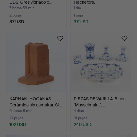
UDS. Gres vidriado c…
Hackefors.
7 horas 58 min
1 día
2 pujas
1 puja
37 USD
37 USD
KÄRNAN, HÖGANÄS.
PIEZAS DE VAJILLA. 5 uds.,
Cerámica sin esmaltar. Si…
"Musselmalet", …
6 horas 9 min
4 días
10 pujas
31 pujas
102 USD
240 USD