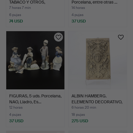
TABACO Y OTROS,
Porcelana, entre otras …
CUATRO P…
7 horas 7 min
14 horas
6 pujas
4 pujas
74 USD
37 USD
FIGURAS, 5 uds. Porcelana,
ALBIN HAMBERG.
NAO, Lladro, Es…
ELEMENTO DECORATIVO,
HÖGANÄ…
12 horas
6 horas 20 min
4 pujas
18 pujas
37 USD
275 USD