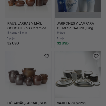
RAUS, JARRAS Y MÁS,
JARRONES Y LÁMPARA
OCHO PIEZAS. Cerámica
DE MESA, 3+1 uds., Bing…
…
8 horas 43 min
6 días
1 puja
1 puja
32 USD
32 USD
HÖGANÄS, JARRAS, SEIS
VAJILLA, 70 piezas,