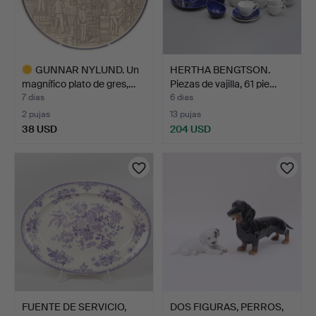
GUNNAR NYLUND. Un
HERTHA BENGTSON.
magnífico plato de gres,…
Piezas de vajilla, 61 pie…
7 días
6 días
2 pujas
13 pujas
38 USD
204 USD
Lote
seleccionado
FUENTE DE SERVICIO,
DOS FIGURAS, PERROS,