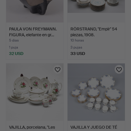
PAULA VON FREYMANN.
RÖRSTRAND, "Empir" 54
FIGURA, elefante en gr…
piezas, 1908.
5 días
10 horas
1 puja
3 pujas
32 USD
33 USD
VAJILLA, porcelana, "Les
VAJILLA Y JUEGO DE TÉ