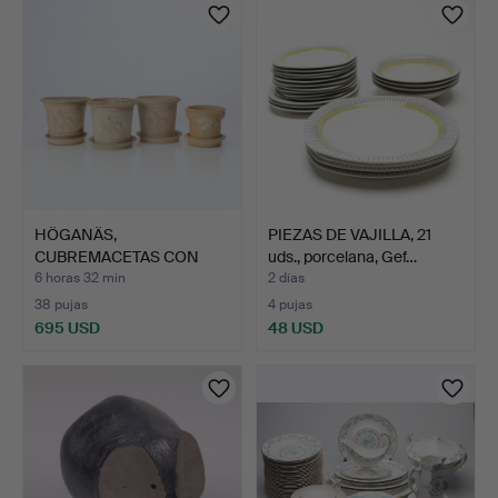
HÖGANÄS,
PIEZAS DE VAJILLA, 21
CUBREMACETAS CON
uds., porcelana, Gef…
PLATO, CUATRO PI…
6 horas 32 min
2 días
38 pujas
4 pujas
695 USD
48 USD