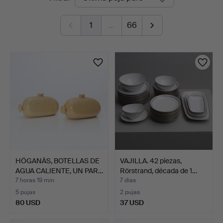
en
1
…
66
curso
HÖGANÄS, BOTELLAS DE
VAJILLA. 42 piezas,
AGUA CALIENTE, UN PAR…
Rörstrand, década de 1…
7 horas 19 min
7 días
5 pujas
2 pujas
80 USD
37 USD