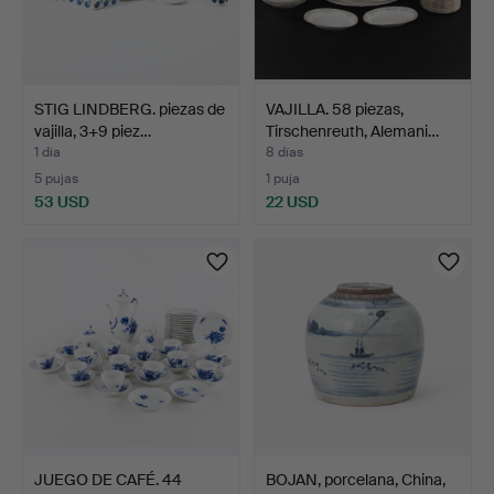
STIG LINDBERG. piezas de
VAJILLA. 58 piezas,
vajilla, 3+9 piez…
Tirschenreuth, Alemani…
1 día
8 días
5 pujas
1 puja
53 USD
22 USD
JUEGO DE CAFÉ. 44
BOJAN, porcelana, China,