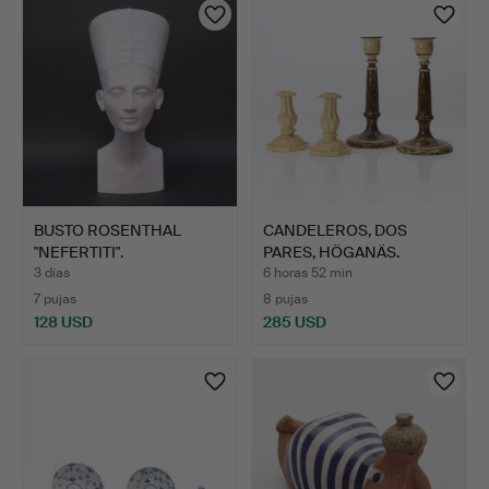
BUSTO ROSENTHAL
CANDELEROS, DOS
"NEFERTITI".
PARES, HÖGANÄS.
Cerámica v…
3 días
6 horas 52 min
7 pujas
8 pujas
128 USD
285 USD