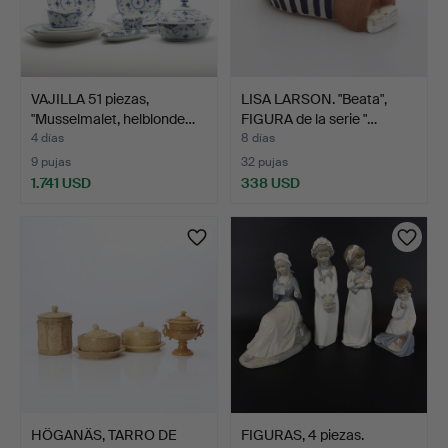
VAJILLA 51 piezas,
LISA LARSON. "Beata",
"Musselmalet, helblonde…
FIGURA de la serie "…
4 días
8 días
9 pujas
32 pujas
1.741 USD
338 USD
HÖGANÄS, TARRO DE
FIGURAS, 4 piezas.