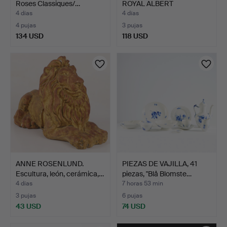
Roses Classiques/…
ROYAL ALBERT
MOONLIG…
4 días
4 días
4 pujas
3 pujas
134 USD
118 USD
ANNE ROSENLUND.
PIEZAS DE VAJILLA, 41
Escultura, león, cerámica,…
piezas, "Blå Blomste…
4 días
7 horas 53 min
3 pujas
6 pujas
43 USD
74 USD