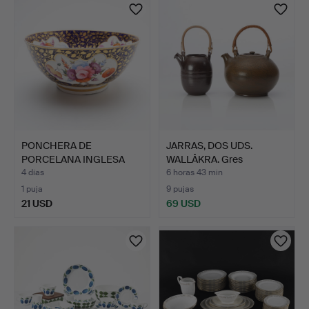
PONCHERA DE
JARRAS, DOS UDS.
PORCELANA INGLESA
WALLÅKRA. Gres
DEL SIGLO XI…
esmaltado …
4 días
6 horas 43 min
1 puja
9 pujas
21 USD
69 USD