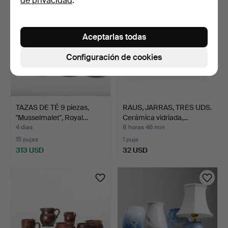
de privacidad
.
Aceptarlas todas
Configuración de cookies
TAZAS DE TÉ 9 piezas,
RAUS, JARRAS, TRES UDS.
"Musselmalet", Royal…
Cerámica vidriada,…
4 días
8 horas 46 min
15 pujas
1 puja
313 USD
32 USD