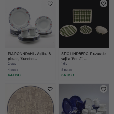
PIA RÖNNDAHL. Vajilla, 18
STIG LINDBERG. Piezas de
piezas, "Sundbor…
vajilla "Berså", …
2 días
1 día
4 pujas
8 pujas
64 USD
64 USD