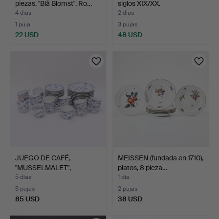
piezas, "Blå Blomst", Ro…
siglos XIX/XX.
4 días
2 días
1 puja
3 pujas
22 USD
48 USD
JUEGO DE CAFÉ,
MEISSEN (fundada en 1710),
"MUSSELMALET",
platos, 8 pieza…
HALVBLOND, R…
5 días
1 día
3 pujas
2 pujas
85 USD
38 USD