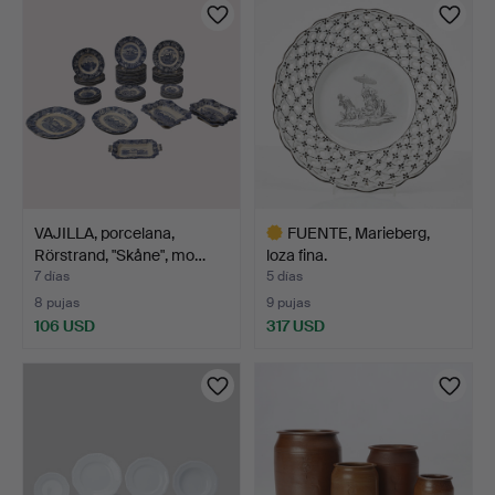
VAJILLA, porcelana,
FUENTE, Marieberg,
Rörstrand, "Skåne", mo…
loza fina.
7 días
5 días
8 pujas
9 pujas
106 USD
317 USD
Lote
seleccionado