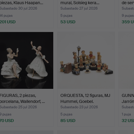
piezas, Klaus Haapan…
mural, Solsieg kera…
de ser
Subastado 30 jul 2026
Subastado 27 jul 2026
Subast
14 pujas
5 pujas
9 pujas
201 USD
53 USD
359 
FIGURAS, 2 piezas,
ORQUESTA, 12 figuras, MJ
GUNN
porcelana, Wallendorf, …
Hummel, Goebel.
Jarrón,
Subastado 25 jul 2026
Subastado 23 jul 2026
Subast
9 pujas
5 pujas
1 puja
70 USD
85 USD
32 US