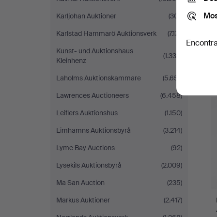
Mos
Karljohan Auktioner
(301)
Karlstad Hammarö Auktionsverk
(7.171)
Encontra
Kunst- und Auktionshaus
(1.338)
Kleinhenz
Laholms Auktionskammare
(5.651)
Lawrences Auctioneers
(6.458)
Leiflers Auktionshus
(1.150)
Limhamns Auktionsbyrå
(3.214)
Lyme Bay Auctions
(92)
Lysekils Auktionsbyrå
(2.009)
Ma San Auction
(235)
Markus Auktioner
(2.417)