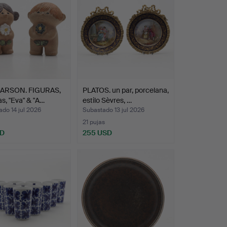
LARSON. FIGURAS,
PLATOS. un par, porcelana,
as, "Eva" & "A…
estilo Sèvres, …
do 14 jul 2026
Subastado 13 jul 2026
21 pujas
SD
255 USD