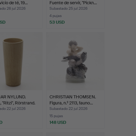
vicio de té, 19…
Fuente de servir, "Pickn…
ado 26 jul 2026
Subastado 25 jul 2026
4 pujas
USD
53 USD
AR NYLUND.
CHRISTIAN THOMSEN.
 "Ritzi", Rörstrand.
Figura, n.º 2113, fauno…
ado 22 jul 2026
Subastado 22 jul 2026
15 pujas
D
148 USD