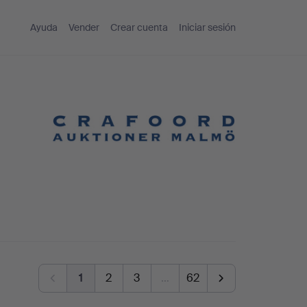
Ayuda
Vender
Crear cuenta
Iniciar sesión
1
2
3
…
62