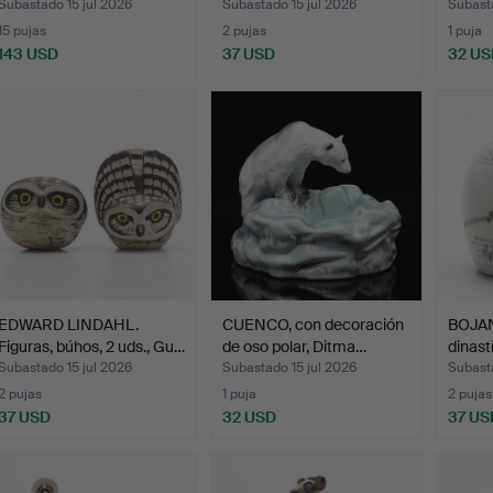
Subastado 15 jul 2026
Subastado 15 jul 2026
Subasta
15 pujas
2 pujas
1 puja
143 USD
37 USD
32 US
EDWARD LINDAHL.
CUENCO, con decoración
BOJAN,
Figuras, búhos, 2 uds., Gu…
de oso polar, Ditma…
dinast
Subastado 15 jul 2026
Subastado 15 jul 2026
Subasta
2 pujas
1 puja
2 pujas
37 USD
32 USD
37 US