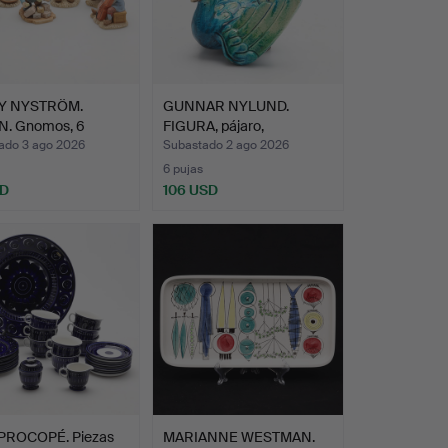
Y NYSTRÖM.
GUNNAR NYLUND.
. Gnomos, 6
FIGURA, pájaro,
, Ka…
Rörstrand.
ado 3 ago 2026
Subastado 2 ago 2026
6 pujas
SD
106 USD
PROCOPÉ. Piezas
MARIANNE WESTMAN.