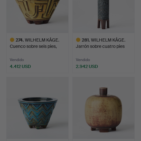
274
.
WILHELM KÅGE.
281
.
WILHELM KÅGE.
Cuenco sobre seis pies,
Jarrón sobre cuatro pies
Gust…
alt…
Vendido
Vendido
4.412 USD
2.942 USD
Lote
Lote
seleccionado
seleccionado