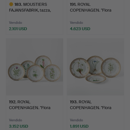
183
.
MOUSTIERS
191
.
ROYAL
FAJANSFABRIK, tazza,
COPENHAGEN. "Flora
hacia 1710-…
Danica", platos l…
Vendido
Vendido
2.101 USD
4.623 USD
Lote
seleccionado
192
.
ROYAL
193
.
ROYAL
COPENHAGEN. "Flora
COPENHAGEN. "Flora
Danica", platos d…
Danica" platos de…
Vendido
Vendido
3.152 USD
1.891 USD