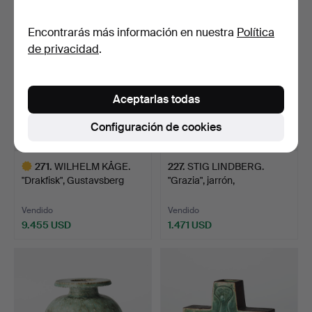
Lote
Lote
seleccionado
seleccionado
Encontrarás más información en nuestra
Política
de privacidad
.
Aceptarlas todas
Configuración de cookies
271
.
WILHELM KÅGE.
227
.
STIG LINDBERG.
"Drakfisk", Gustavsberg
"Grazia", jarrón,
1953…
Gustavsbe…
Vendido
Vendido
9.455 USD
1.471 USD
Lote
seleccionado