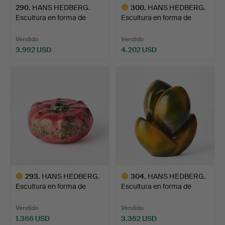
290
.
HANS HEDBERG.
300
.
HANS HEDBERG.
Escultura en forma de
Escultura en forma de
manzan…
mora, …
Vendido
Vendido
3.992 USD
4.202 USD
Lote
seleccionado
293
.
HANS HEDBERG.
304
.
HANS HEDBERG.
Escultura en forma de
Escultura en forma de
calaba…
capull…
Vendido
Vendido
1.366 USD
3.362 USD