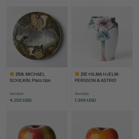
Lote
seleccionado
259
.
MICHAEL
217
.
HILMA HJELM-
SCHILKIN. Plato tipo
PERSSON & ASTRID
cuenco, Arabi…
EWERLÖF. Jarr…
Vendido
Vendido
4.202 USD
1.366 USD
Lote
Lote
seleccionado
seleccionado