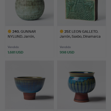
240
.
GUNNAR
257
.
LEON GALLETO.
NYLUND. Jarrón,
Jarrón, Saxbo, Dinamarca
Rörstrand, gres, es…
195…
Vendido
Vendido
1.681 USD
998 USD
Lote
Lote
seleccionado
seleccionado