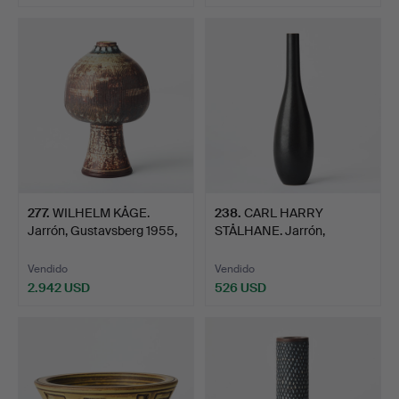
Lote
seleccionado
277
.
WILHELM KÅGE.
238
.
CARL HARRY
Jarrón, Gustavsberg 1955,
STÅLHANE. Jarrón,
Fa…
Rörstrand, gr…
Vendido
Vendido
2.942 USD
526 USD