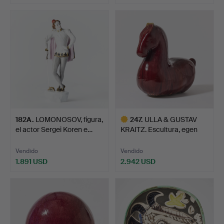
182A
.
LOMONOSOV, figura,
247
.
ULLA & GUSTAV
el actor Sergei Koren e…
KRAITZ. Escultura, egen
atel…
Vendido
Vendido
1.891 USD
2.942 USD
Lote
seleccionado