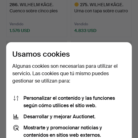
286
.
WILHELM KÅGE.
275
.
WILHELM KÅGE.
Cuenco sobre cinco pies
Urna con tapa sobre cuatro
pequ…
p…
Vendido
Vendido
1.576 USD
4.833 USD
Lote
seleccionado
Usamos cookies
Algunas cookies son necesarias para utilizar el
servicio. Las cookies que tú mismo puedes
gestionar se utilizan para:
Personalizar el contenido y las funciones
según cómo utilices el sitio web.
276
.
WILHELM KÅGE.
279
.
WILHELM KÅGE.
Jarrón, Gustavsberg 1958,
Jarrón, Gustavsberg 1956,
Desarrollar y mejorar Auctionet.
Fa…
Fa…
Mostrarte y promocionar noticias y
Vendido
Vendido
3.782 USD
3.992 USD
contenidos en sitios web externos.