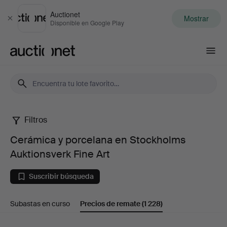
Auctionet
Mostrar
Cerrar
Disponible en Google Play
Auctionet.com
Filtros
Cerámica
Cerámica y porcelana en Stockholms
y
Auktionsverk Fine Art
porcelana
Suscribir búsqueda
en
Subastas en curso
Precios de remate
(1 228)
Stockholms