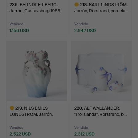
236
.
BERNDT FRIBERG.
218
.
KARL LINDSTRÖM.
Jarrón, Gustavsberg 1955,
Jarrón, Rörstrand, porcela…
…
Vendido
Vendido
1.156 USD
2.942 USD
Lote
seleccionado
219
.
NILS EMILS
220
.
ALF WALLANDER.
LUNDSTRÖM. Jarrón,
"Trollslända", Rörstrand, b…
Rörstrand, j…
Vendido
Vendido
2.522 USD
2.312 USD