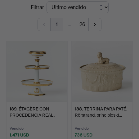
Precios
Filtrar
Auktionsverk
de
Fine
1
…
26
remate
Art
189
.
ÉTAGÈRE CON
188
.
TERRINA PARA PATÉ,
PROCEDENCIA REAL,
Rörstrand, principios d…
imperio, Dar…
Vendido
Vendido
1.471 USD
736 USD