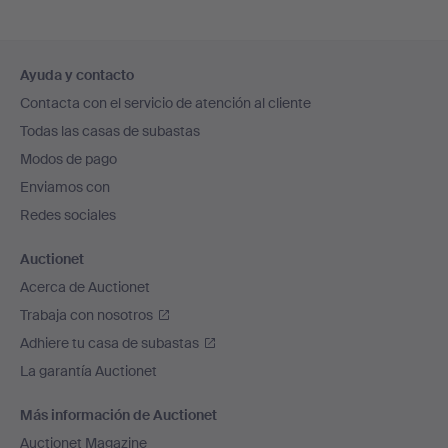
Navegación
Ayuda y contacto
en
Contacta con el servicio de atención al cliente
el
Todas las casas de subastas
pie
Modos de pago
de
Enviamos con
página
Redes sociales
Auctionet
Acerca de Auctionet
Trabaja con nosotros
Adhiere tu casa de subastas
La garantía Auctionet
Más información de Auctionet
Auctionet Magazine