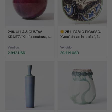
249
.
ULLA & GUSTAV
254
.
PABLO PICASSO.
KRAITZ. "Klot", escultura, t…
"Goat's head in profile", f…
Vendido
Vendido
2.942 USD
29.414 USD
Lote
seleccionado