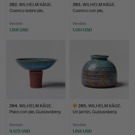
282
.
WILHELM KÅGE.
283
.
WILHELM KÅGE.
Cuenco sobre pie,
Cuenco con pie,
Gustavsber…
Gustavsberg …
Vendido
Vendido
1.156 USD
1.051 USD
284
.
WILHELM KÅGE.
285
.
WILHELM KÅGE.
Plato con pie, Gustavsberg
Un jarrón, Gustavsberg
1…
1940,…
Vendido
Vendido
3.572 USD
1.156 USD