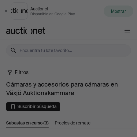
Auctionet
Mostrar
Cerrar
Disponible en Google Play
Auctionet.com
Filtros
Cámaras
Cámaras y accesorios para cámaras en
y
Växjö Auktionskammare
accesorios
Suscribir búsqueda
para
Subastas en curso
(3)
Precios de remate
cámaras