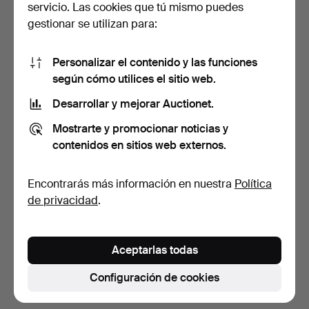
servicio. Las cookies que tú mismo puedes
gestionar se utilizan para:
Personalizar el contenido y las funciones
según cómo utilices el sitio web.
Desarrollar y mejorar Auctionet.
EQUIPO FOTOGRÁFICO,
Mostrarte y promocionar noticias y
Chinon, analógico, déc…
contenidos en sitios web externos.
3 días
Estimación
Encontrarás más información en nuestra
Política
64 USD
de privacidad
.
Suscribir búsqueda
Aceptarlas todas
También puedes buscar en
nuestro archivo de
subastas concluidas
.
Configuración de cookies