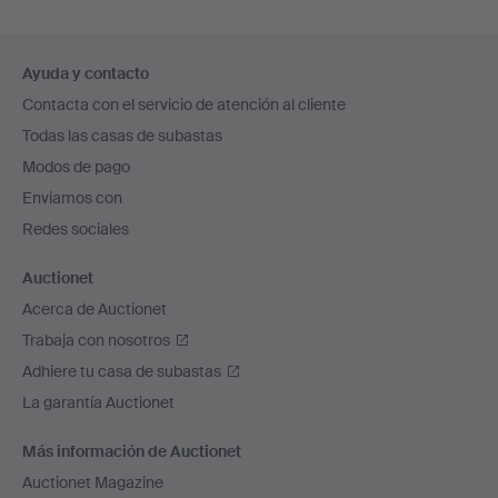
Navegación
Ayuda y contacto
en
Contacta con el servicio de atención al cliente
el
Todas las casas de subastas
pie
Modos de pago
de
Enviamos con
página
Redes sociales
Auctionet
Acerca de Auctionet
Trabaja con nosotros
Adhiere tu casa de subastas
La garantía Auctionet
Más información de Auctionet
Auctionet Magazine