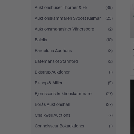
Auktionshuset Thörner & Ek
(39)
Auktionskammaren Sydost Kalmar
(25)
Auktionsmagasinet Vänersborg
(2)
Balclis
(10)
Barcelona Auctions
(3)
Batemans of Stamford
(2)
Bidstrup Auktioner
(1)
Bishop & Miller
(9)
Björnssons Auktionskammare
(27)
Borås Auktionshall
(27)
Chalkwell Auctions
(7)
Connoisseur Bokauktioner
(1)