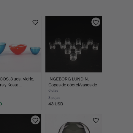
S, 3 uds., vidrio,
INGEBORG LUNDIN.
rs y Kosta …
Copas de cóctel/vasos de
…
6 días
3 pujas
D
43 USD