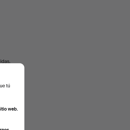
uidas
.
ue tú
itio web.
rnos.