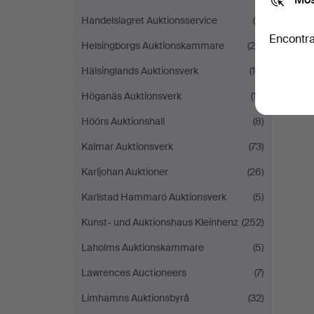
Handelslagret Auktionsservice
(5)
Encontra
Helsingborgs Auktionskammare
(28)
Hälsinglands Auktionsverk
(10)
Höganäs Auktionsverk
(17)
Höörs Auktionshall
(8)
Kalmar Auktionsverk
(73)
Karljohan Auktioner
(26)
Karlstad Hammarö Auktionsverk
(5)
Kunst- und Auktionshaus Kleinhenz
(252)
Laholms Auktionskammare
(5)
Lawrences Auctioneers
(7)
Limhamns Auktionsbyrå
(32)