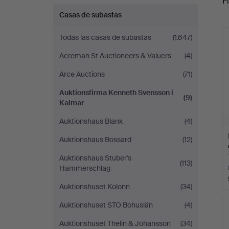
Fi
Svensson
Casas de subastas
c
i
Todas las casas de subastas
(1.647)
Kalmar
Acreman St Auctioneers & Valuers
(4)
Arce Auctions
(71)
Auktionsfirma Kenneth Svensson i
(9)
Kalmar
Auktionshaus Blank
(4)
Auktionshaus Bossard
(12)
Auktionshaus Stuber's
(113)
Hammerschlag
Auktionshuset Kolonn
(34)
Auktionshuset STO Bohuslän
(4)
Auktionshuset Thelin & Johansson
(34)