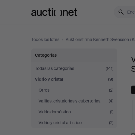
Auctionet.com
Todos los lotes
/
Auktionsfirma Kenneth Svensson i 
Vidrio
Categorías
V
y
Todas las categorías
(141)
Vidrio y cristal
(9)
cristal
Otros
(2)
en
Vajillas, cristalerías y cuberterías.
(4)
Auktionsfirma
Vidrio doméstico
(1)
Vidrio y cristal artístico
(2)
Kenneth
S