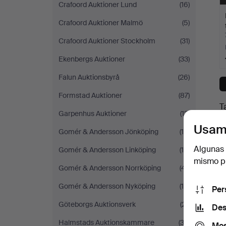
Crafoord Auktioner Lund
(16)
Crafoord Auktioner Malmö
(5)
Crafoord Auktioner Stockholm
(31)
Ekenbergs Auktioner
(33)
Falun Auktionsbyrå
(26)
Formstad Auktioner
(87)
T
Garpenhus Auktioner
(13)
Usam
Gomér & Andersson Jönköping
(14)
Algunas 
Gomér & Andersson Linköping
(10)
mismo pu
Gomér & Andersson Norrköping
(41)
Gomér & Andersson Nyköping
(18)
Per
Göteborgs Auktionsverk
(21)
Des
Halmstads Auktionskammare
(32)
Mos