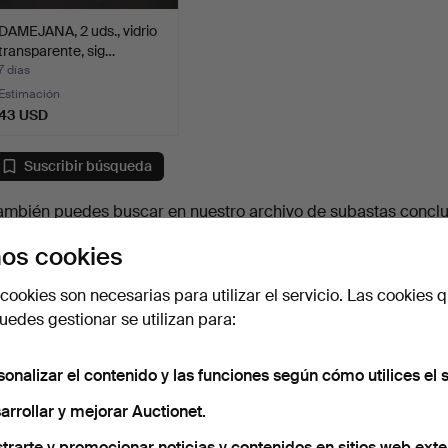
DAMEJANA, 2 uds., vidrio
transparente, sig…
7 días
Estimación
43 USD
Suscribir búsqueda
ambién puedes buscar en
nuestro archivo de subastas concl
os cookies
cookies son necesarias para utilizar el servicio. Las cookies q
edes gestionar se utilizan para:
sonalizar el contenido y las funciones según cómo utilices el s
arrollar y mejorar Auctionet.
trarte y promocionar noticias y contenidos en sitios web exte