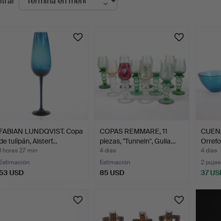
ltrar
en
urso
FABIAN LUNDQVIST. Copa
COPAS REMMARE, 11
CUENCO
de tulipán, Alsterf…
piezas, "Tunneln", Gulla…
Orrefo
1 horas 27 min
4 días
4 días
Estimación
Estimación
2 pujas
53 USD
85 USD
37 US