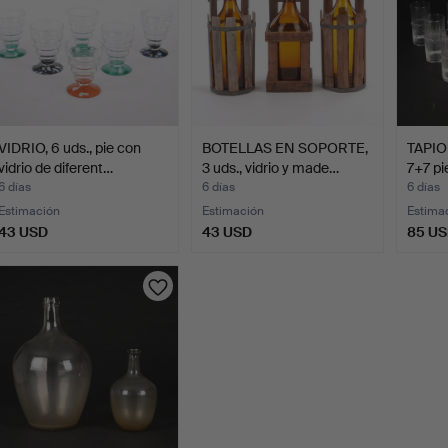
VIDRIO, 6 uds., pie con
BOTELLAS EN SOPORTE,
TAPIO
vidrio de diferent…
3 uds., vidrio y made…
7+7 pie
6 días
6 días
6 días
Estimación
Estimación
Estima
43 USD
43 USD
85 U