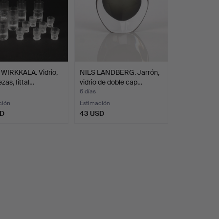
 WIRKKALA. Vidrio,
NILS LANDBERG. Jarrón,
zas, Iittal…
vidrio de doble cap…
6 días
ción
Estimación
SD
43 USD