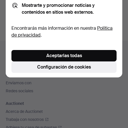
Mostrarte y promocionar noticias y
También puedes buscar en
nuestro archivo de
contenidos en sitios web externos.
subastas concluidas
.
Encontrarás más información en nuestra
Política
de privacidad
.
Navegación
Ayuda y contacto
en
Aceptarlas todas
Contacta con el servicio de atención al cliente
el
Configuración de cookies
Todas las casas de subastas
pie
Modos de pago
de
Enviamos con
página
Redes sociales
Auctionet
Acerca de Auctionet
Trabaja con nosotros
Adhiere tu casa de subastas