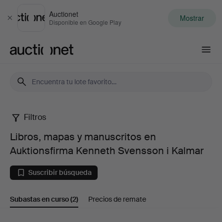
Auctionet
Mostrar
Cerrar
Disponible en Google Play
Auctionet.com
Filtros
Libros,
Libros, mapas y manuscritos en
mapas
Auktionsfirma Kenneth Svensson i Kalmar
y
Suscribir búsqueda
manuscritos
Subastas en curso
(2)
Precios de remate
en