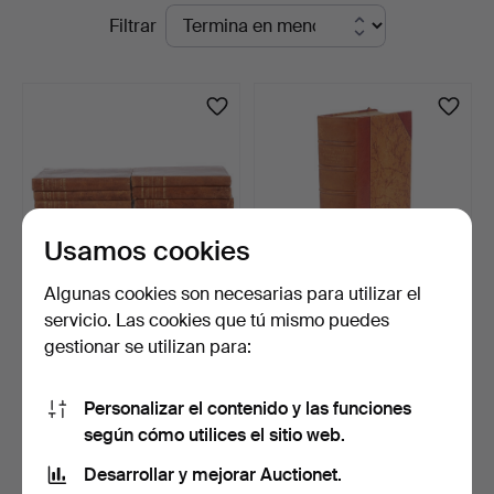
Subastas
Filtrar
Auktionsfirma
en
Kenneth
curso
Svensson
i
Kalmar
Usamos cookies
Algunas cookies son necesarias para utilizar el
servicio. Las cookies que tú mismo puedes
SELMA LAGERLÖF. 12
GULD OCH
gestionar se utilizan para:
libros, encuadernación …
SILVERSMEDER I
SVERIGE 1520-1850,…
5 días
7 días
Estimación
Estimación
Personalizar el contenido y las funciones
64 USD
53 USD
según cómo utilices el sitio web.
Desarrollar y mejorar Auctionet.
Suscribir búsqueda