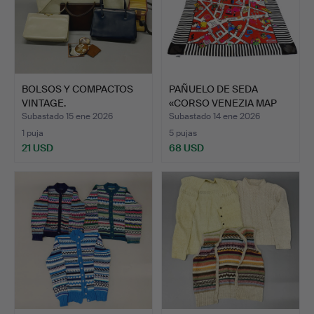
BOLSOS Y COMPACTOS
PAÑUELO DE SEDA
VINTAGE.
«CORSO VENEZIA MAP
PRINT» …
Subastado 15 ene 2026
Subastado 14 ene 2026
1 puja
5 pujas
21 USD
68 USD