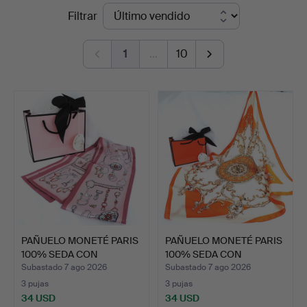
Precios
Filtrar
Chalkwell
de
Auctions
1
…
10
remate
PAÑUELO MONETÉ PARIS
PAÑUELO MONETÉ PARIS
100% SEDA CON
100% SEDA CON
ESTAMPA…
ESTAMPA…
Subastado 7 ago 2026
Subastado 7 ago 2026
3 pujas
3 pujas
34 USD
34 USD