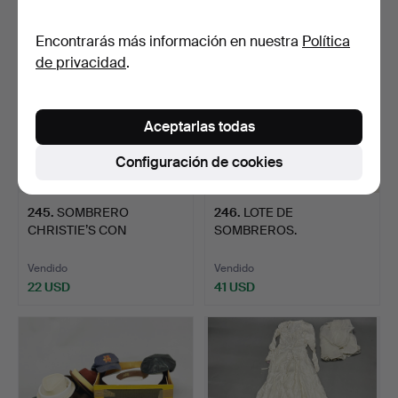
Encontrarás más información en nuestra
Política
de privacidad
.
Aceptarlas todas
Configuración de cookies
245
.
SOMBRERO
246
.
LOTE DE
CHRISTIE’S CON
SOMBREROS.
ETIQUETAS.
Vendido
Vendido
22 USD
41 USD