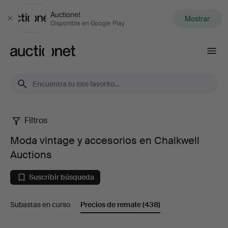
Auctionet
Mostrar
Cerrar
Disponible en Google Play
Auctionet.com
Filtros
Moda
Moda vintage y accesorios en Chalkwell
vintage
Auctions
y
Suscribir búsqueda
accesorios
Subastas en curso
Precios de remate
(438)
en