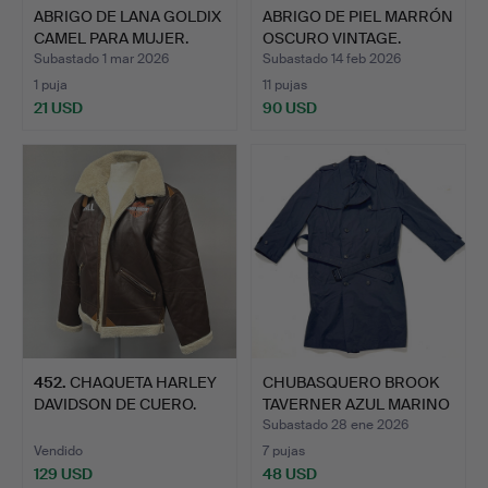
ABRIGO DE LANA GOLDIX
ABRIGO DE PIEL MARRÓN
CAMEL PARA MUJER.
OSCURO VINTAGE.
Subastado 1 mar 2026
Subastado 14 feb 2026
1 puja
11 pujas
21 USD
90 USD
452
.
CHAQUETA HARLEY
CHUBASQUERO BROOK
DAVIDSON DE CUERO.
TAVERNER AZUL MARINO
PAR…
Subastado 28 ene 2026
Vendido
7 pujas
129 USD
48 USD