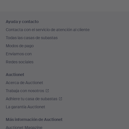
Navegación
Ayuda y contacto
en
Contacta con el servicio de atención al cliente
el
Todas las casas de subastas
pie
Modos de pago
de
Enviamos con
página
Redes sociales
Auctionet
Acerca de Auctionet
Trabaja con nosotros
Adhiere tu casa de subastas
La garantía Auctionet
Más información de Auctionet
Auctionet Magazine