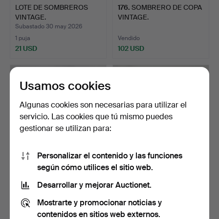
LOTE DE SOMBREROS
176
.
SOMBRERO DE COPA
VINTAGE.
VINTAGE.
Subastado 30 may 2026
1 puja
Vendido
21 USD
102 USD
Usamos cookies
Algunas cookies son necesarias para utilizar el
servicio. Las cookies que tú mismo puedes
gestionar se utilizan para:
Personalizar el contenido y las funciones
según cómo utilices el sitio web.
430
.
BOLSO MAPPIN AND
375
.
TRES BOLSOS
WEBB Y OTRO MÁS.
VINTAGE.
Desarrollar y mejorar Auctionet.
Mostrarte y promocionar noticias y
Vendido
Vendido
21 USD
27 USD
contenidos en sitios web externos.