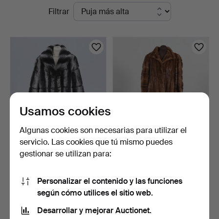
Subastas
Filtrar
Höörs
en
Auktionshall
curso
Usamos cookies
Algunas cookies son necesarias para utilizar el
servicio. Las cookies que tú mismo puedes
CHAQUETA, piel sintética,
ABRIGO DE PIEL, visón,
gestionar se utilizan para:
Kriss Sweden.
Birger Christensen,…
17 horas
3 días
1 puja
1 puja
Personalizar el contenido y las funciones
32 USD
32 USD
según cómo utilices el sitio web.
Desarrollar y mejorar Auctionet.
Suscribir búsqueda