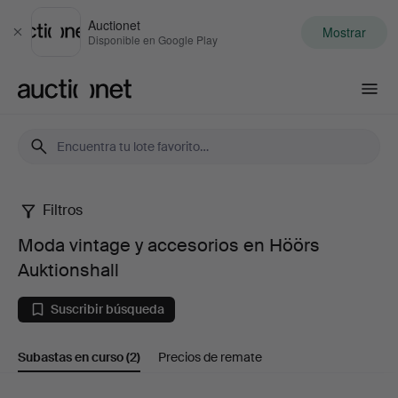
Auctionet
Mostrar
Cerrar
Disponible en Google Play
Auctionet.com
Filtros
Moda
Moda vintage y accesorios en Höörs
vintage
Auktionshall
y
Suscribir búsqueda
accesorios
Subastas en curso
(2)
Precios de remate
en