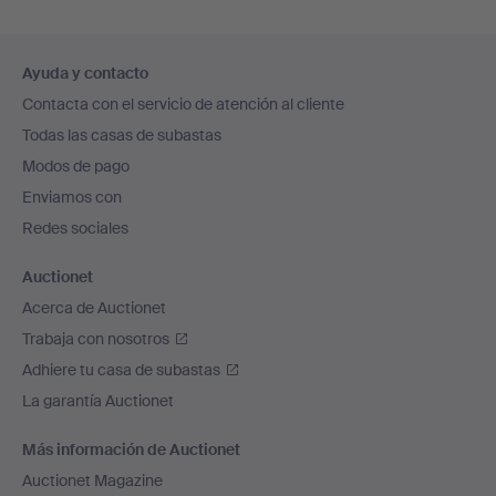
Navegación
Ayuda y contacto
en
Contacta con el servicio de atención al cliente
el
Todas las casas de subastas
pie
Modos de pago
de
Enviamos con
página
Redes sociales
Auctionet
Acerca de Auctionet
Trabaja con nosotros
Adhiere tu casa de subastas
La garantía Auctionet
Más información de Auctionet
Auctionet Magazine