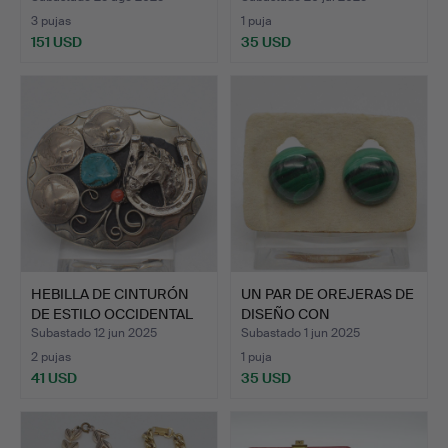
3 pujas
1 puja
151 USD
35 USD
HEBILLA DE CINTURÓN
UN PAR DE OREJERAS DE
DE ESTILO OCCIDENTAL
DISEÑO CON
H…
CABUJONES…
Subastado 12 jun 2025
Subastado 1 jun 2025
2 pujas
1 puja
41 USD
35 USD