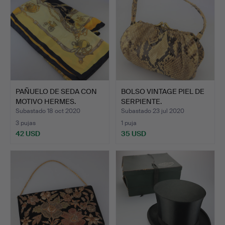
PAÑUELO DE SEDA CON
BOLSO VINTAGE PIEL DE
MOTIVO HERMES.
SERPIENTE.
Subastado 18 oct 2020
Subastado 23 jul 2020
3 pujas
1 puja
42 USD
35 USD