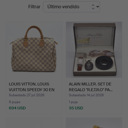
Precios
Filtrar
Kunst-
de
und
remate
Auktionshaus
Kleinhenz
LOUIS VITTON. LOUIS
ALAIN MILLER. SET DE
VUITTON SPEEDY 30 EN
REGALO "R.E.T.R.O" PA…
L…
Subastado 27 jul 2026
Subastado 14 jul 2026
9 pujas
1 puja
694 USD
35 USD