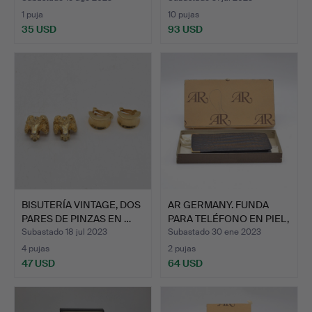
1 puja
10 pujas
35 USD
93 USD
BISUTERÍA VINTAGE, DOS
AR GERMANY. FUNDA
PARES DE PINZAS EN …
PARA TELÉFONO EN PIEL,
C…
Subastado 18 jul 2023
Subastado 30 ene 2023
4 pujas
2 pujas
47 USD
64 USD