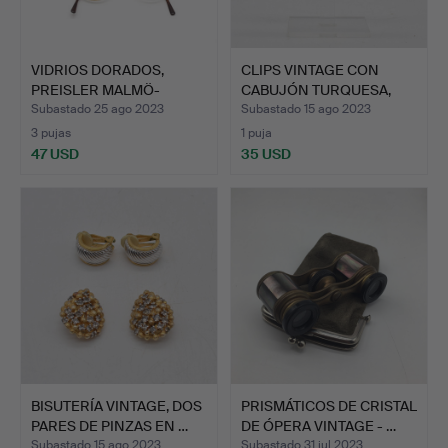
VIDRIOS DORADOS,
CLIPS VINTAGE CON
PREISLER MALMÖ-
CABUJÓN TURQUESA,
ESTOCOLMO,…
APROX.…
Subastado 25 ago 2023
Subastado 15 ago 2023
3 pujas
1 puja
47 USD
35 USD
BISUTERÍA VINTAGE, DOS
PRISMÁTICOS DE CRISTAL
PARES DE PINZAS EN …
DE ÓPERA VINTAGE - …
Subastado 15 ago 2023
Subastado 31 jul 2023