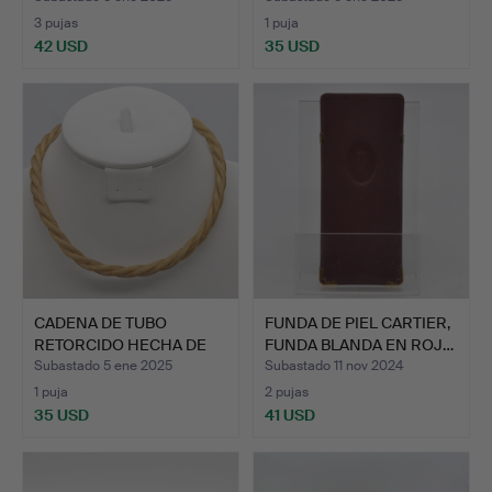
3 pujas
1 puja
42 USD
35 USD
CADENA DE TUBO
FUNDA DE PIEL CARTIER,
RETORCIDO HECHA DE
FUNDA BLANDA EN ROJ…
TRES HIL…
Subastado 5 ene 2025
Subastado 11 nov 2024
1 puja
2 pujas
35 USD
41 USD