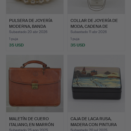
PULSERA DE JOYERÍA
COLLAR DE JOYERÍA DE
MODERNA, BANDA
MODA, CADENA DE
FLEXIBLE…
SERPI…
Subastado 20 abr 2026
Subastado 11 abr 2026
1 puja
1 puja
35 USD
35 USD
MALETÍN DE CUERO
CAJA DE LACA RUSA,
ITALIANO, EN MARRÓN
MADERA CON PINTURA
CLARO…
LACA…
Subastado 25 ago 2025
Subastado 20 jul 2025