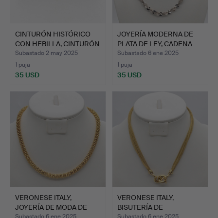
CINTURÓN HISTÓRICO
JOYERÍA MODERNA DE
CON HEBILLA, CINTURÓN
PLATA DE LEY, CADENA
D…
DE…
Subastado 2 may 2025
Subastado 6 ene 2025
1 puja
1 puja
35 USD
35 USD
VERONESE ITALY,
VERONESE ITALY,
JOYERÍA DE MODA DE
BISUTERÍA DE
DISEÑO …
DISEÑADOR, PL…
Subastado 6 ene 2025
Subastado 6 ene 2025