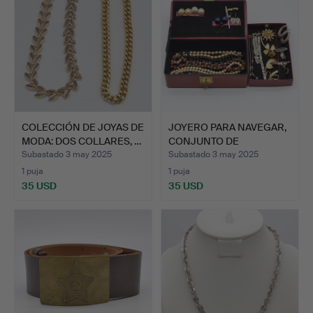
COLECCIÓN DE JOYAS DE
JOYERO PARA NAVEGAR,
MODA: DOS COLLARES, …
CONJUNTO DE
BISUTERÍA…
Subastado 3 may 2025
Subastado 3 may 2025
1 puja
1 puja
35 USD
35 USD