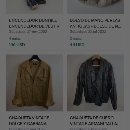
ENCENDEDOR DUNHILL -
BOLSO DE MANO PERLAS
ENCENDEDOR DE VESTIR
ANTIGUAS - BOLSO DE N…
…
Subastado 27 nov 2022
Subastado 22 jul 2022
4 pujas
2 pujas
156 USD
44 USD
CHAQUETA VINTAGE
CHAQUETA DE CUERO
DOLCE Y GABBANA.
VINTAGE ARMANI TALLA.
ME…
Subastado 7 mar 2022
Subastado 2 mar 2022