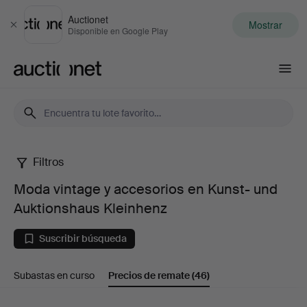
Auctionet
Mostrar
Cerrar
Disponible en Google Play
Auctionet.com
Filtros
Moda
Moda vintage y accesorios en Kunst- und
vintage
Auktionshaus Kleinhenz
y
Suscribir búsqueda
accesorios
Subastas en curso
Precios de remate
(46)
en