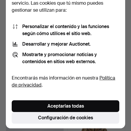
servicio. Las cookies que tú mismo puedes
1 puja
2 pujas
gestionar se utilizan para:
35 USD
64 USD
Personalizar el contenido y las funciones
según cómo utilices el sitio web.
Desarrollar y mejorar Auctionet.
Mostrarte y promocionar noticias y
contenidos en sitios web externos.
Encontrarás más información en nuestra
Política
de privacidad
.
BISUTERÍA VINTAGE,
ABRIGO DE PIEL
PULSERA Y COLLAR
KARAKUL, MODA VINTAGE
VINTAG…
DE IN…
Subastado 7 nov 2023
Subastado 13 oct 2023
1 puja
5 pujas
Aceptarlas todas
35 USD
58 USD
Configuración de cookies