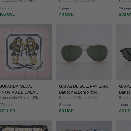
Subastado 23 oct 2025
Subastado 16 oct 2025
Subast
16 pujas
3 pujas
24 puja
106 USD
43 USD
232 U
BUFANDA, SEDA,
GAFAS DE SOL, RAY BAN,
GAFAS
«NOVIAS DE GALA»,
Bausch & Lomb, tipo…
Bausc
HERMES.
Subastado 24 sep 2025
Subastado 16 sep 2025
Subast
25 pujas
8 pujas
1 puja
274 USD
63 USD
32 US