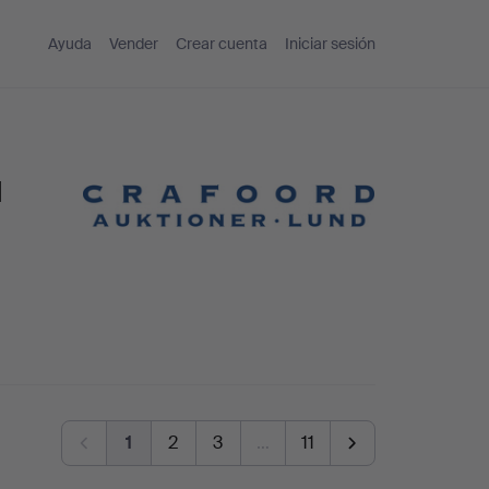
Ayuda
Vender
Crear cuenta
Iniciar sesión
d
1
2
3
…
11