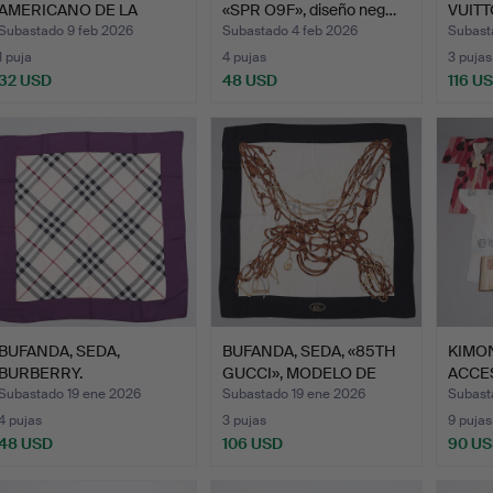
AMERICANO DE LA
«SPR O9F», diseño neg…
VUITT
SEGUNDA MIT…
MAR…
Subastado 9 feb 2026
Subastado 4 feb 2026
Subast
1 puja
4 pujas
3 pujas
32 USD
48 USD
116 U
BUFANDA, SEDA,
BUFANDA, SEDA, «85TH
KIMON
BURBERRY.
GUCCI», MODELO DE
ACCE
ANI…
PROB
Subastado 19 ene 2026
Subastado 19 ene 2026
Subast
4 pujas
3 pujas
9 pujas
48 USD
106 USD
90 U