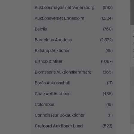
Auktionsmagasinet Vänersborg
(693)
Auktionsverket Engelholm
(1.524)
Balclis
(760)
Barcelona Auctions
(2.572)
Bidstrup Auktioner
(35)
Bishop & Miller
(1.087)
Björnssons Auktionskammare
(365)
Borås Auktionshall
(17)
Chalkwell Auctions
(438)
Colombos
(19)
Connoisseur Bokauktioner
(11)
Crafoord Auktioner Lund
(522)