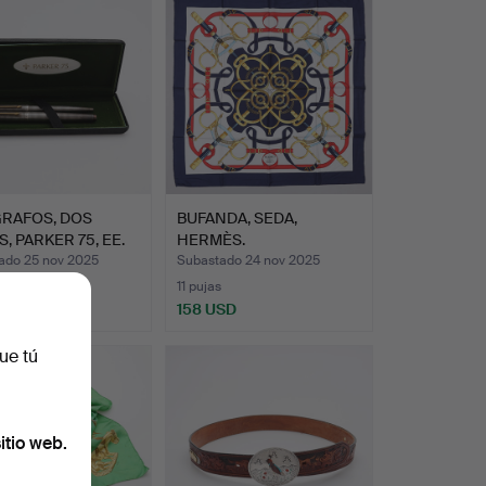
GRAFOS, DOS
BUFANDA, SEDA,
S, PARKER 75, EE.
HERMÈS.
ado 25 nov 2025
Subastado 24 nov 2025
11 pujas
SD
158 USD
ue tú
itio web.