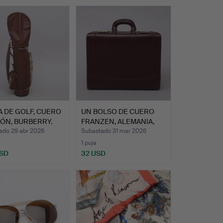
 DE GOLF, CUERO
UN BOLSO DE CUERO
ÓN, BURBERRY.
FRANZEN, ALEMANIA,
SEGUN…
ado 29 abr 2026
Subastado 31 mar 2026
1 puja
USD
32 USD