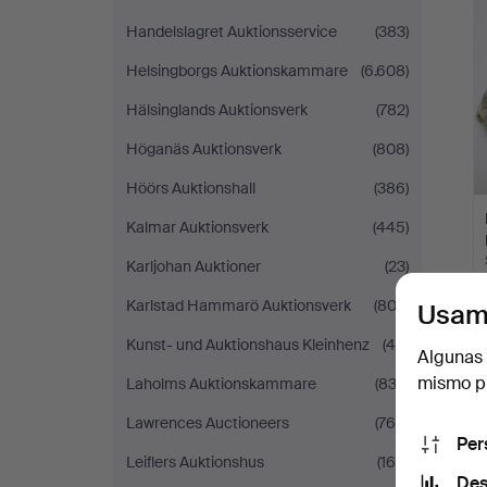
Handelslagret Auktionsservice
(383)
Helsingborgs Auktionskammare
(6.608)
Hälsinglands Auktionsverk
(782)
Höganäs Auktionsverk
(808)
Höörs Auktionshall
(386)
Kalmar Auktionsverk
(445)
Karljohan Auktioner
(23)
Karlstad Hammarö Auktionsverk
(802)
Usam
Kunst- und Auktionshaus Kleinhenz
(46)
Algunas 
mismo pu
Laholms Auktionskammare
(832)
Lawrences Auctioneers
(764)
Per
Leiflers Auktionshus
(165)
Des