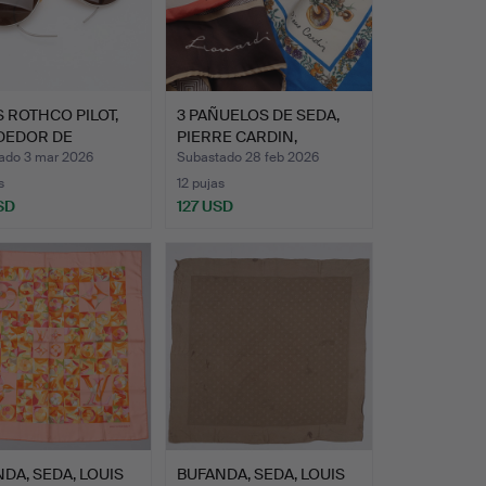
 ROTHCO PILOT,
3 PAÑUELOS DE SEDA,
DEDOR DE
PIERRE CARDIN,
ADOS …
LEONARD…
ado 3 mar 2026
Subastado 28 feb 2026
s
12 pujas
SD
127 USD
DA, SEDA, LOUIS
BUFANDA, SEDA, LOUIS