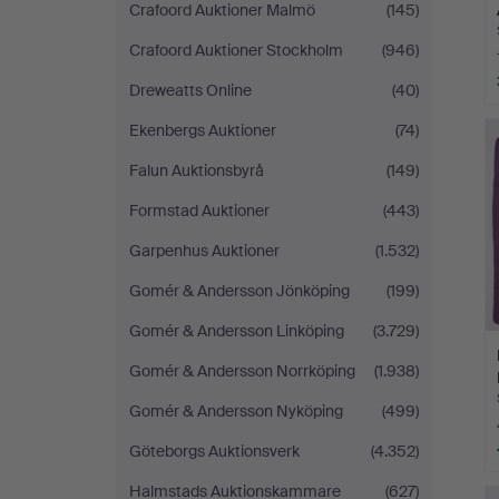
Crafoord Auktioner Malmö
(145)
Crafoord Auktioner Stockholm
(946)
Dreweatts Online
(40)
Ekenbergs Auktioner
(74)
Falun Auktionsbyrå
(149)
Formstad Auktioner
(443)
Garpenhus Auktioner
(1.532)
Gomér & Andersson Jönköping
(199)
Gomér & Andersson Linköping
(3.729)
Gomér & Andersson Norrköping
(1.938)
Gomér & Andersson Nyköping
(499)
Göteborgs Auktionsverk
(4.352)
Halmstads Auktionskammare
(627)