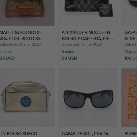
MALETÍN/BOLSO DE
ALEXANDER MCQUEEN,
GAFAS
VIAJE DEL SIGLO XX.
BOLSO Y CARTERA, PIEL.
ALRE
MEDI
Subastado 30 mar 2026
Subastado 16 mar 2026
Subast
2 pujas
5 pujas
10 puja
53 USD
69 USD
100 U
UN BOLSO SUECO-
GAFAS DE SOL, PRADA,
BUFAN