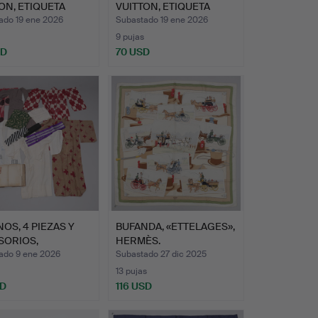
ON, ETIQUETA
VUITTON, ETIQUETA
MAR…
ado 19 ene 2026
Subastado 19 ene 2026
9 pujas
SD
70 USD
OS, 4 PIEZAS Y
BUFANDA, «ETTELAGES»,
SORIOS,
HERMÈS.
ABLEME…
ado 9 ene 2026
Subastado 27 dic 2025
13 pujas
SD
116 USD