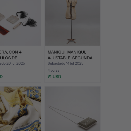
RA, CON 4
MANIQUÍ, MANIQUÍ,
CULOS DE
AJUSTABLE, SEGUNDA
DOR EN PLA…
MITAD…
ado 20 jul 2025
Subastado 14 jul 2025
4 pujas
SD
74 USD