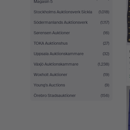
Magasin 5
Stockholms Auktionsverk Sickla
(1.018)
Södermanlands Auktionsverk
(1.117)
Sørensen Auktioner
(16)
TOKA Auktionshus
(27)
Uppsala Auktionskammare
(32)
Växjö Auktionskammare
(1.238)
Woxholt Auktioner
(19)
Young's Auctions
(9)
Örebro Stadsauktioner
(156)