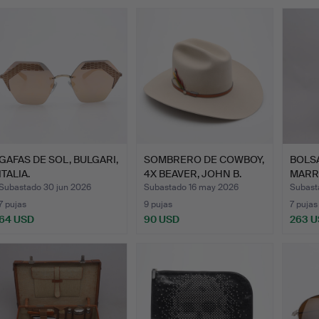
emate
GAFAS DE SOL, BULGARI,
SOMBRERO DE COWBOY,
BOLSA
ITALIA.
4X BEAVER, JOHN B.
MARR
STE…
Subastado 30 jun 2026
Subastado 16 may 2026
Subast
7 pujas
9 pujas
7 pujas
64 USD
90 USD
263 