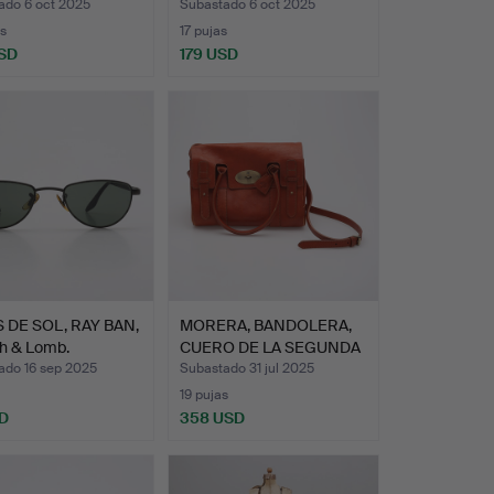
ado 6 oct 2025
Subastado 6 oct 2025
s
17 pujas
SD
179 USD
 DE SOL, RAY BAN,
MORERA, BANDOLERA,
h & Lomb.
CUERO DE LA SEGUNDA
MIT…
ado 16 sep 2025
Subastado 31 jul 2025
19 pujas
D
358 USD