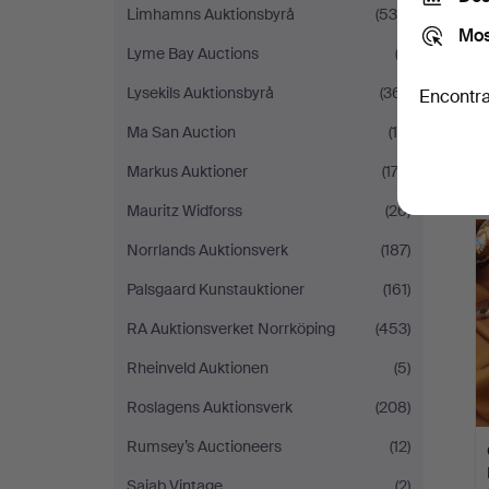
Limhamns Auktionsbyrå
(535)
Mos
Lyme Bay Auctions
(3)
Lysekils Auktionsbyrå
(361)
Encontra
Ma San Auction
(14)
Markus Auktioner
(173)
Mauritz Widforss
(26)
Norrlands Auktionsverk
(187)
Palsgaard Kunstauktioner
(161)
RA Auktionsverket Norrköping
(453)
Rheinveld Auktionen
(5)
Roslagens Auktionsverk
(208)
Rumsey’s Auctioneers
(12)
Sajab Vintage
(2)