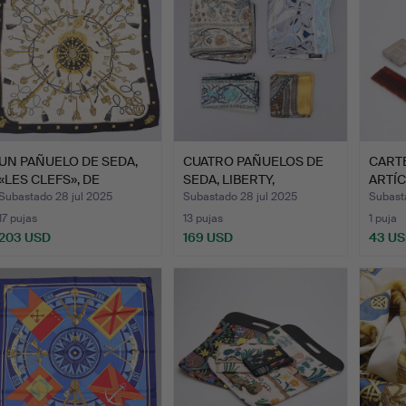
UN PAÑUELO DE SEDA,
CUATRO PAÑUELOS DE
CARTE
«LES CLEFS», DE
SEDA, LIBERTY,
ARTÍ
HERMÈS…
LONDRES.
TOCA
Subastado 28 jul 2025
Subastado 28 jul 2025
Subast
17 pujas
13 pujas
1 puja
203 USD
169 USD
43 U