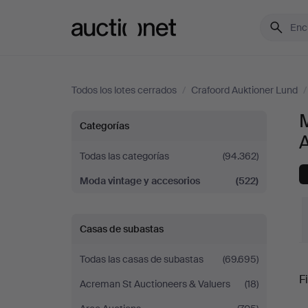
Auctionet.com
Todos los lotes cerrados
/
Crafoord Auktioner Lund
M
Moda
Categorías
vintage
Todas las categorías
(94.362)
Moda vintage y accesorios
(522)
y
accesorios
Casas de subastas
en
Todas las casas de subastas
(69.695)
P
Fi
Crafoord
Acreman St Auctioneers & Valuers
(18)