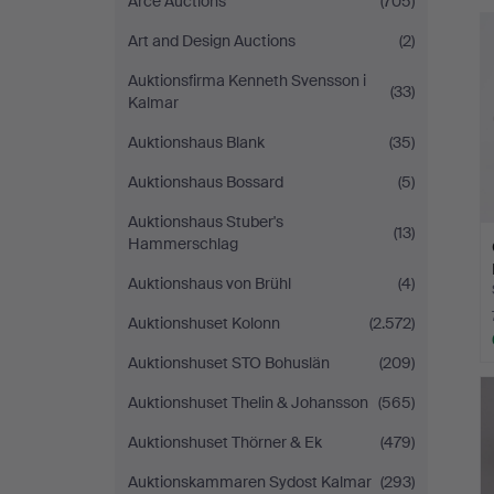
Arce Auctions
(705)
r
Auktioner
Art and Design Auctions
(2)
Lund
Auktionsfirma Kenneth Svensson i
(33)
Kalmar
Auktionshaus Blank
(35)
Auktionshaus Bossard
(5)
Auktionshaus Stuber's
(13)
Hammerschlag
Auktionshaus von Brühl
(4)
Auktionshuset Kolonn
(2.572)
Auktionshuset STO Bohuslän
(209)
Auktionshuset Thelin & Johansson
(565)
Auktionshuset Thörner & Ek
(479)
Auktionskammaren Sydost Kalmar
(293)