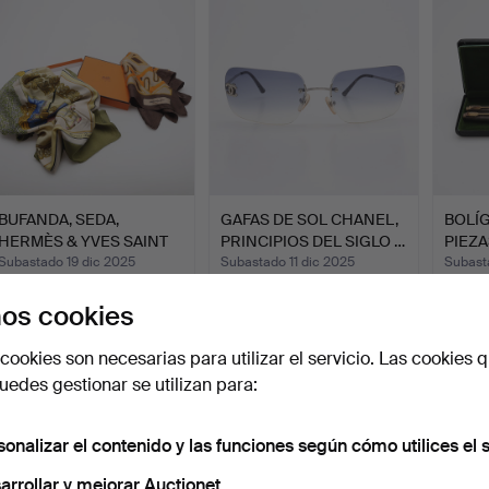
BUFANDA, SEDA,
GAFAS DE SOL CHANEL,
BOLÍ
HERMÈS & YVES SAINT
PRINCIPIOS DEL SIGLO …
PIEZA
LAUREN.
UU.
Subastado 19 dic 2025
Subastado 11 dic 2025
Subast
24 pujas
7 pujas
9 pujas
os cookies
232 USD
95 USD
158 U
cookies son necesarias para utilizar el servicio. Las cookies q
edes gestionar se utilizan para:
sonalizar el contenido y las funciones según cómo utilices el s
arrollar y mejorar Auctionet.