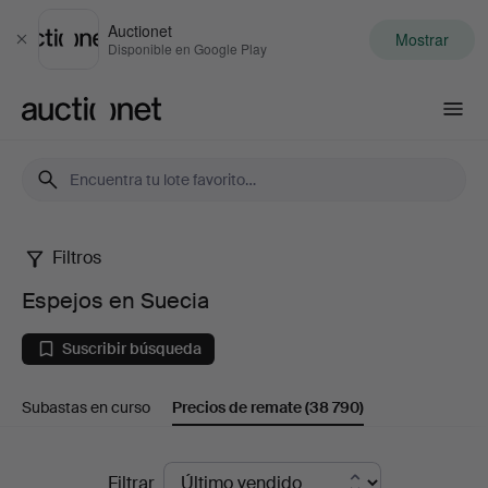
Auctionet
Mostrar
Cerrar
Disponible en Google Play
Auctionet.com
Filtros
Espejos
Espejos en Suecia
en
Suscribir búsqueda
Suecia
Subastas en curso
Precios de remate
(38 790)
Precios
Filtrar