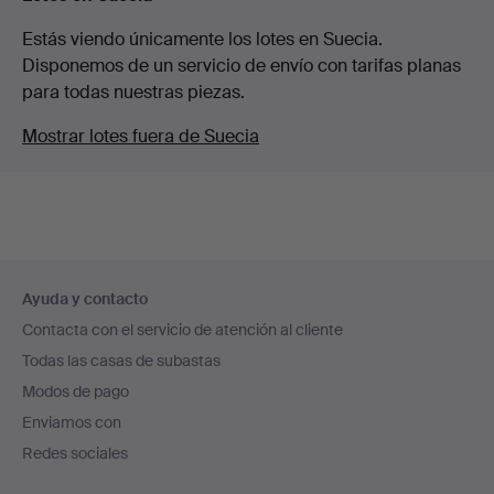
Estás viendo únicamente los lotes en Suecia.
Disponemos de un servicio de envío con tarifas planas
para todas nuestras piezas.
Mostrar lotes fuera de Suecia
Navegación
Ayuda y contacto
en
Contacta con el servicio de atención al cliente
el
Todas las casas de subastas
pie
Modos de pago
de
Enviamos con
página
Redes sociales