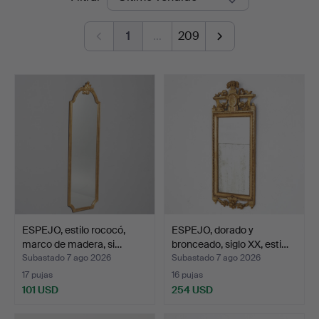
de
1
…
209
remate
ESPEJO, estilo rococó,
ESPEJO, dorado y
marco de madera, si…
bronceado, siglo XX, esti…
Subastado 7 ago 2026
Subastado 7 ago 2026
17 pujas
16 pujas
101 USD
254 USD