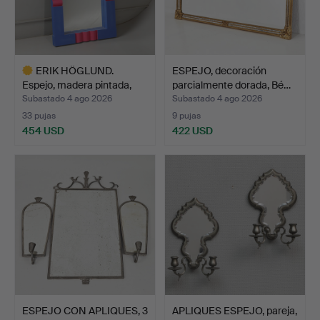
ERIK HÖGLUND.
ESPEJO, decoración
Espejo, madera pintada,
parcialmente dorada, Bé…
Erik…
Subastado 4 ago 2026
Subastado 4 ago 2026
33 pujas
9 pujas
454 USD
422 USD
Lote
seleccionado
ESPEJO CON APLIQUES, 3
APLIQUES ESPEJO, pareja,