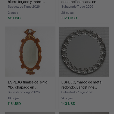
hierro forjado y márm…
decoración tallada en
made…
Subastado 7 ago 2026
Subastado 7 ago 2026
2 pujas
28 pujas
53 USD
1.129 USD
ESPEJO, finales del siglo
ESPEJO, marco de metal
XIX, chapado en …
redondo, Landstinge…
Subastado 7 ago 2026
Subastado 7 ago 2026
18 pujas
14 pujas
118 USD
143 USD