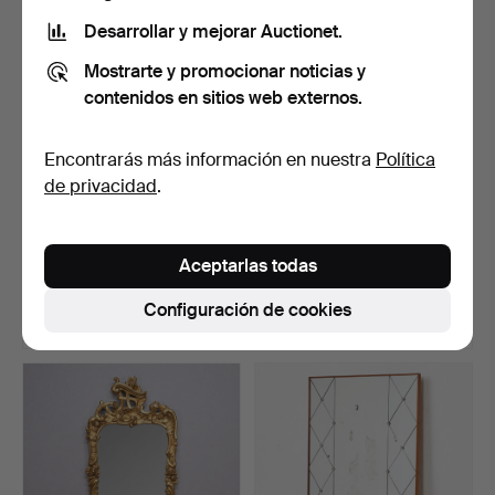
Desarrollar y mejorar Auctionet.
Mostrarte y promocionar noticias y
contenidos en sitios web externos.
Encontrarás más información en nuestra
Política
de privacidad
.
ESPEJO DE PARED,
ESPEJO, caoba, estilo
neorrenacimiento, siglos …
imperio.
Aceptarlas todas
Subastado 5 ago 2026
Subastado 5 ago 2026
1 puja
3 pujas
Configuración de cookies
22 USD
101 USD