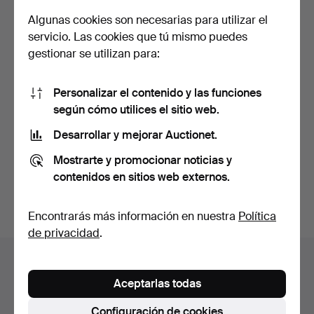
Algunas cookies son necesarias para utilizar el
servicio. Las cookies que tú mismo puedes
gestionar se utilizan para:
Personalizar el contenido y las funciones
MÜNCHENER
según cómo utilices el sitio web.
ZIERSPIEGEL.
Desarrollar y mejorar Auctionet.
Espejo/espejo de pa…
Subastado 16 sep 2025
13 pujas
Mostrarte y promocionar noticias y
116 USD
contenidos en sitios web externos.
Suscribir búsqueda
Encontrarás más información en nuestra
Política
de privacidad
.
Archivo de subastas
Aceptarlas todas
Estás buscando en el archivo de subastas concluidas.
Configuración de cookies