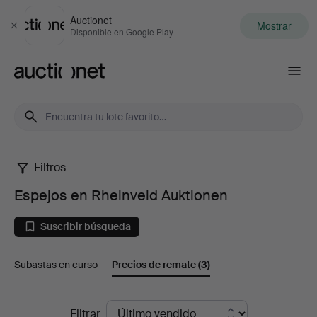
Auctionet
Mostrar
Cerrar
Disponible en Google Play
Auctionet.com
Filtros
Espejos
Espejos en Rheinveld Auktionen
en
Suscribir búsqueda
Rheinveld
Subastas en curso
Precios de remate
(3)
Auktionen
Precios
Filtrar