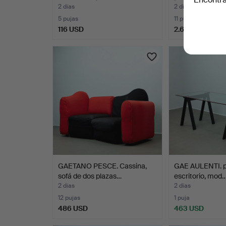
2 días
2 días
5 pujas
11 pujas
116 USD
2.693 USD
Lote
seleccionado
GAETANO PESCE. Cassina,
GAE AULENTI. p
sofá de dos plazas…
escritorio, mod
2 días
2 días
12 pujas
1 puja
486 USD
463 USD