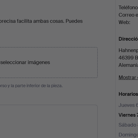
Teléfono
Correo e
precisa facilita ambas cosas. Puedes
Web:
Direcci
Hahnenp
46399 B
o
seleccionar imágenes
Alemani
Mostrar
so y la parte inferior de la pieza.
Horarios
Jueves 
Viernes 
Sábado 
Domingo