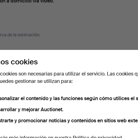
n a domicilio vía video.
ca de la estimación.
os cookies
cookies son necesarias para utilizar el servicio. Las cookies q
edes gestionar se utilizan para:
sonalizar el contenido y las funciones según cómo utilices el s
arrollar y mejorar Auctionet.
trarte y promocionar noticias y contenidos en sitios web exte
OHMEYER.
JOHANNES SPALT. para
JOHANNES SP
os sillo…
Wittmann, daybed / so…
Wittmann, sil
rás más información en nuestra
Política de privacidad
.