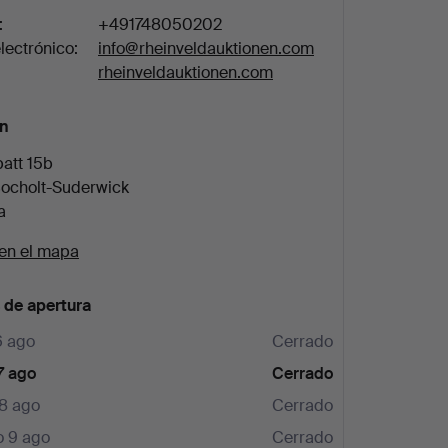
:
+491748050202
lectrónico:
info@rheinveldauktionen.com
rheinveldauktionen.com
ón
att 15b
ocholt-Suderwick
a
 en el mapa
 de apertura
6 ago
Cerrado
7 ago
Cerrado
8 ago
Cerrado
 9 ago
Cerrado