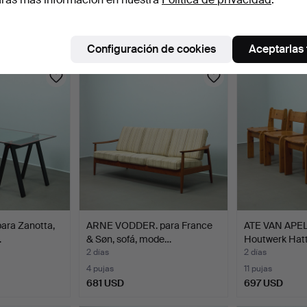
2 días
2 días
16 pujas
6 pujas
1.792 USD
317 USD
Configuración de cookies
Aceptarlas
ara Zanotta,
ARNE VODDER. para France
ATE VAN APE
…
& Søn, sofá, mode…
Houtwerk Hat
2 días
2 días
4 pujas
11 pujas
681 USD
697 USD