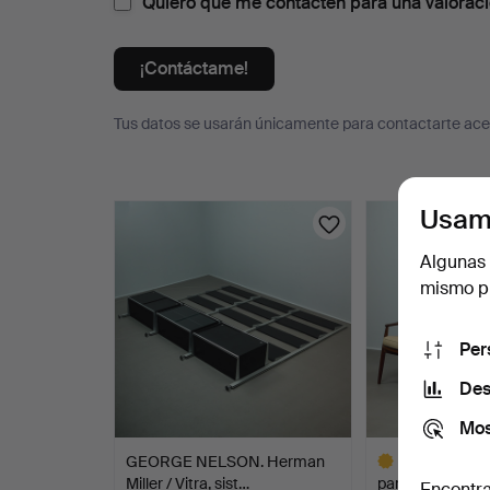
Quiero que me contacten para una valoració
¡Contáctame!
Tus datos se usarán únicamente para contactarte acer
Lotes
Usam
Algunas 
mismo pu
Per
Des
Mos
GEORGE NELSON. Herman
HARTMUT L
Miller / Vitra, sist…
para Wilkhahn, d
Encontra