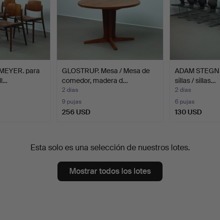
EYER. para
GLOSTRUP. Mesa / Mesa de
ADAM STEGNER
ll…
comedor, madera d…
sillas / sillas…
2 días
2 días
9 pujas
6 pujas
256 USD
130 USD
Esta solo es una selección de nuestros lotes.
Mostrar todos los lotes