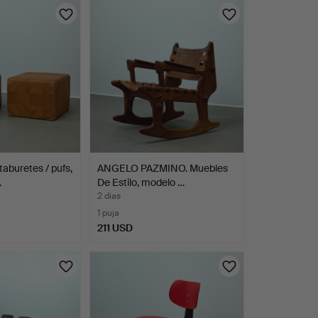
aburetes / pufs,
ANGELO PAZMINO. Muebles
…
De Estilo, modelo …
2 días
1 puja
211 USD