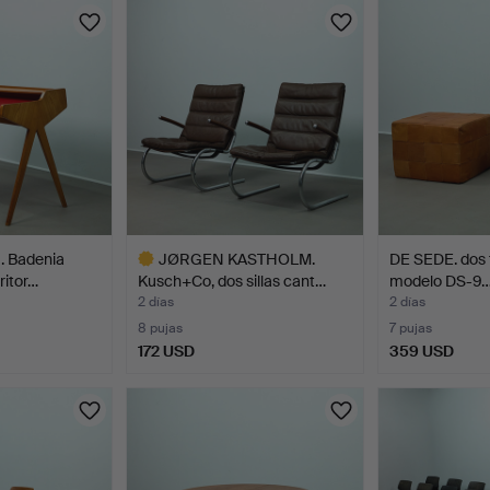
 Badenia
JØRGEN KASTHOLM.
DE SEDE. dos t
ritor…
Kusch+Co, dos sillas cant…
modelo DS-9
2 días
2 días
8 pujas
7 pujas
172 USD
359 USD
Lote
seleccionado