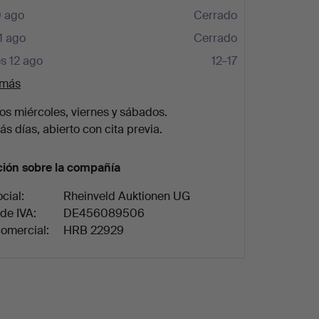
0 ago
Cerrado
1 ago
Cerrado
s 12 ago
12–17
 más
los miércoles, viernes y sábados.
s días, abierto con cita previa.
ción sobre la compañía
cial:
Rheinveld Auktionen UG
de IVA:
DE456089506
comercial:
HRB 22929