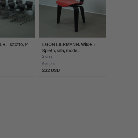
. Flötotto, 14
EGON EIERMANN. Wilde +
Spieth, silla, mode…
2 días
6 pujas
232 USD