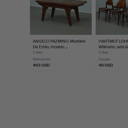
ANGELO PAZMINO. Muebles
HARTMUT LOHM
De Estilo, modelo …
Wilkhahn, seis si
2 días
2 días
Estimación
3 pujas
463 USD
48 USD