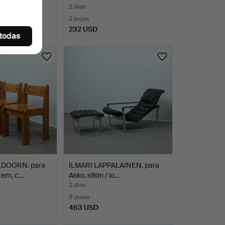
2 días
2 pujas
232 USD
 todas
LDOORN. para
ILMARI LAPPALAINEN. para
tem, c…
Asko, sillón / lo…
2 días
8 pujas
463 USD