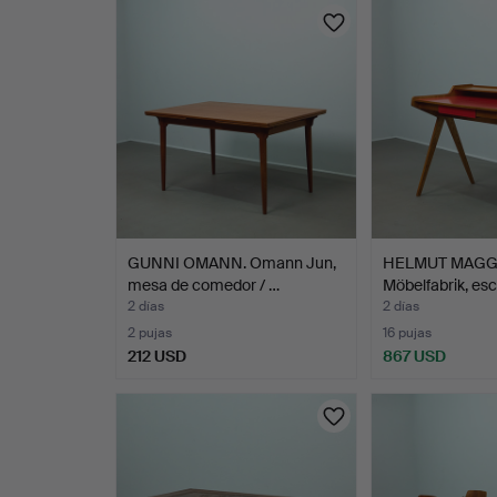
GUNNI OMANN. Omann Jun,
HELMUT MAGG.
mesa de comedor / …
Möbelfabrik, esc
2 días
2 días
2 pujas
16 pujas
212 USD
867 USD