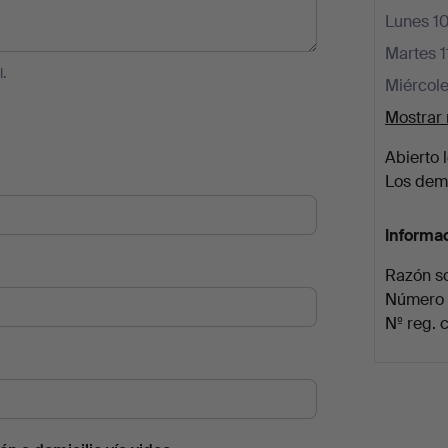
Lunes 1
Martes 1
.
Miércole
Mostrar
Abierto 
Los demá
Informa
Razón so
Número 
Nº reg. 