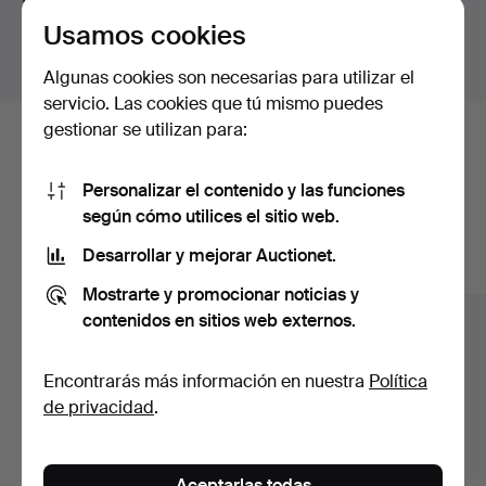
para todas nuestras piezas.
Usamos cookies
Mostrar lotes fuera de Suecia
Algunas cookies son necesarias para utilizar el
servicio. Las cookies que tú mismo puedes
gestionar se utilizan para:
Estos son los lotes existentes
nuestro archivo que coinciden con
Personalizar el contenido y las funciones
según cómo utilices el sitio web.
tu búsqueda.
Desarrollar y mejorar Auctionet.
Mostrar todos los lotes
Mostrarte y promocionar noticias y
contenidos en sitios web externos.
Encontrarás más información en nuestra
Política
de privacidad
.
Aceptarlas todas