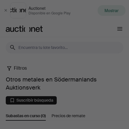
Auctionet
Mostrar
Cerrar
Disponible en Google Play
Auctionet.com
Filtros
Otros
Otros metales en Södermanlands
metales
Auktionsverk
en
Suscribir búsqueda
Södermanlands
Subastas en curso
(0)
Precios de remate
Auktionsverk