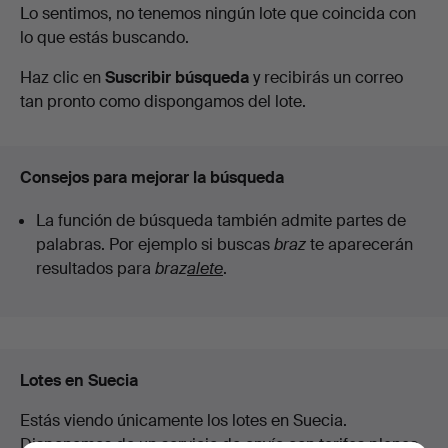
Subastas
Lo sentimos, no tenemos ningún lote que coincida con
lo que estás buscando.
en
Haz clic en
Suscribir búsqueda
y recibirás un correo
curso
tan pronto como dispongamos del lote.
Consejos para mejorar la búsqueda
La función de búsqueda también admite partes de
palabras. Por ejemplo si buscas
braz
te aparecerán
resultados para
braz
alete
.
Lotes en Suecia
Estás viendo únicamente los lotes en Suecia.
Disponemos de un servicio de envío con tarifas planas