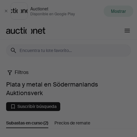
Auctionet
Mostrar
Cerrar
Disponible en Google Play
Auctionet.com
Filtros
Plata
Plata y metal en Södermanlands
y
Auktionsverk
metal
Suscribir búsqueda
en
Subastas en curso
(2)
Precios de remate
Södermanlands