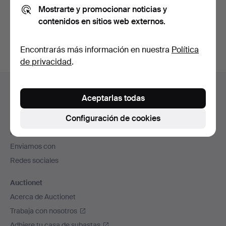
Mostrarte y promocionar noticias y
También puedes buscar en
nuestro archivo de
contenidos en sitios web externos.
subastas concluidas
.
Encontrarás más información en nuestra
Política
de privacidad
.
Navegación
Ayuda y contacto
en
Aceptarlas todas
Contacta con el servicio de atención al cliente
el
Configuración de cookies
Todas las casas de subastas
pie
Modos de pago
de
Enviamos con
página
Redes sociales
Auctionet
Acerca de Auctionet
Trabaja con nosotros
Adhiere tu casa de subastas