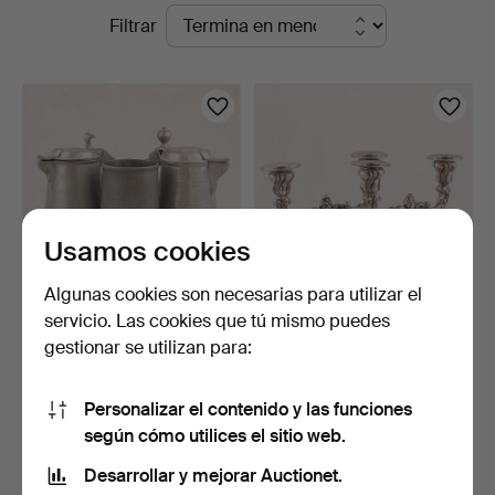
Subastas
Filtrar
Auktionsverk
en
curso
Usamos cookies
Algunas cookies son necesarias para utilizar el
servicio. Las cookies que tú mismo puedes
JARRAS, 3 uds., peltre,
CANDELEROS, un par,
gestionar se utilizan para:
Suecia/Inglaterra,…
plata, 835, estilo roc…
1 día
5 días
Estimación
3 pujas
Personalizar el contenido y las funciones
74 USD
69 USD
según cómo utilices el sitio web.
Desarrollar y mejorar Auctionet.
Suscribir búsqueda