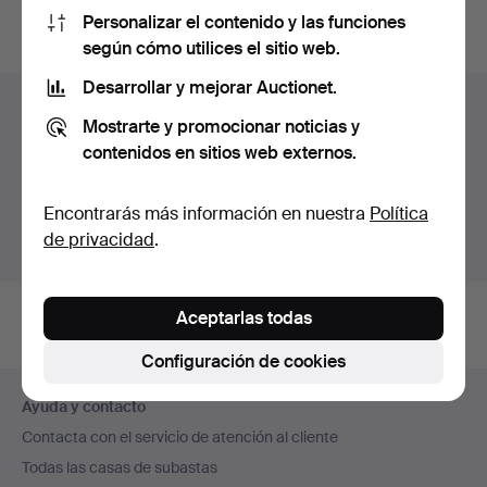
Personalizar el contenido y las funciones
subastas concluidas
.
según cómo utilices el sitio web.
Desarrollar y mejorar Auctionet.
Lotes en Suecia
Mostrarte y promocionar noticias y
Estás viendo únicamente los lotes en Suecia.
contenidos en sitios web externos.
Disponemos de un servicio de envío con tarifas planas
para todas nuestras piezas.
Encontrarás más información en nuestra
Política
de privacidad
.
Mostrar lotes fuera de Suecia
Aceptarlas todas
Configuración de cookies
Navegación
Ayuda y contacto
en
Contacta con el servicio de atención al cliente
el
Todas las casas de subastas
pie