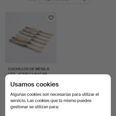
en
Lund
curso
CUCHILLOS DE MESA, 6
UDS., ACERO Y NACAR, …
2 días
Usamos cookies
Estimación
158 USD
Algunas cookies son necesarias para utilizar el
servicio. Las cookies que tú mismo puedes
Suscribir búsqueda
gestionar se utilizan para:
También puedes buscar en
nuestro archivo de