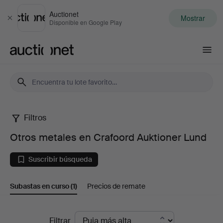
Auctionet
Mostrar
Cerrar
Disponible en Google Play
Auctionet.com
Filtros
Otros
Otros metales en Crafoord Auktioner Lund
metales
Suscribir búsqueda
en
Subastas en curso
(1)
Precios de remate
Crafoord
Auktioner
Subastas
Filtrar