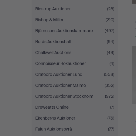
Bidstrup Auktioner
(28)
Bishop & Miller
(210)
Björnssons Auktionskammare
(497)
Borås Auktionshall
(64)
Chalkwell Auctions
(49)
Connoisseur Bokauktioner
(4)
Crafoord Auktioner Lund
(558)
Crafoord Auktioner Malmö
(352)
Crafoord Auktioner Stockholm
(972)
Dreweatts Online
(7)
Ekenbergs Auktioner
(76)
Falun Auktionsbyrå
(77)