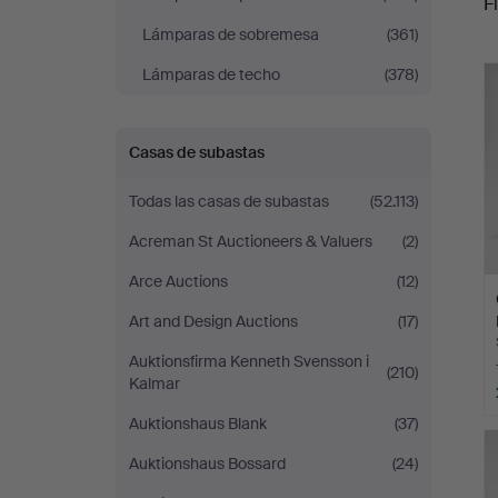
Fi
Lámparas de sobremesa
(361)
r
Lámparas de techo
(378)
Casas de subastas
Todas las casas de subastas
(52.113)
Acreman St Auctioneers & Valuers
(2)
Arce Auctions
(12)
Art and Design Auctions
(17)
Auktionsfirma Kenneth Svensson i
(210)
Kalmar
Auktionshaus Blank
(37)
Auktionshaus Bossard
(24)