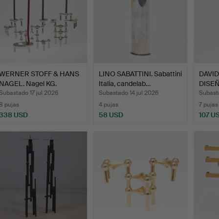
WERNER STOFF & HANS
LINO SABATTINI. Sabattini
DAVI
NAGEL. Nagel KG.
Italia, candelab…
DISEÑ
Juego…
Cande
Subastado 17 jul 2026
Subastado 14 jul 2026
Subasta
8 pujas
4 pujas
7 pujas
338 USD
58 USD
107 U