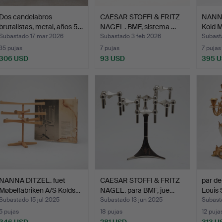
Dos candelabros
CAESAR STOFFI & FRITZ
NANNA
brutalistas, metal, años 5…
NAGEL. BMF, sistema …
Kold M
Subastado 17 mar 2026
Subastado 3 feb 2026
Subast
35 pujas
7 pujas
7 pujas
306 USD
93 USD
395 
NANNA DITZEL. fuet
CAESAR STOFFI & FRITZ
par de
Møbelfabriken A/S Kolds…
NAGEL. para BMF, jue…
Louis 
Subastado 15 jul 2025
Subastado 13 jun 2025
Subast
5 pujas
18 pujas
12 puja
346 USD
281 USD
313 U