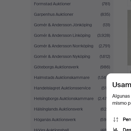
Formstad Auktioner
(781)
Garpenhus Auktioner
(835)
Gomér & Andersson Jönköping
(131)
Gomér & Andersson Linköping
(3.928)
Gomér & Andersson Norrköping
(2.791)
Gomér & Andersson Nyköping
(1.612)
Göteborgs Auktionsverk
(986)
Halmstads Auktionskammare
(1.566)
Usam
Handelslagret Auktionsservice
(518)
Algunas 
Helsingborgs Auktionskammare
(2.474)
mismo pu
Hälsinglands Auktionsverk
(628)
Per
Höganäs Auktionsverk
(596)
Des
Höörs Auktionshall
(483)