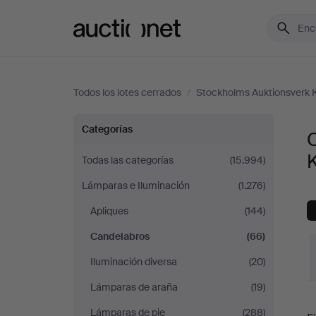
Auctionet.com
Todos los lotes cerrados
/
Stockholms Auktionsverk 
Candelabros
Categorías
en
Todas las categorías
(15.994)
Lámparas e Iluminación
(1.276)
Stockholms
Apliques
(144)
Auktionsverk
Candelabros
(66)
Köln
Iluminación diversa
(20)
Lámparas de araña
(19)
P
Lámparas de pie
(288)