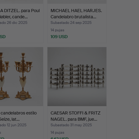
 DITZEL. para Poul
MICHAEL HAEL HARJES.
øbler, cande…
Candelabro brutalista…
ado 26 dic 2025
Subastado 24 sep 2025
14 pujas
USD
109 USD
 candelabros estilo
CAESAR STOFFI & FRITZ
Seize, lat…
NAGEL. para BMF, jue…
ado 12 jun 2025
Subastado 31 may 2025
s
14 pujas
SD
642 USD