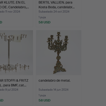
R KLUTE. EN EL
BERTIL VALLIEN. para
O DE. Candelabro,…
Kosta Boda, candelabr…
ado 11 nov 2024
Subastado 24 oct 2024
1 puja
SD
58 USD
R STOFFI & FRITZ
candelabro de metal.
. para BMF, cat…
do 9 jul 2024
Subastado 14 jun 2024
1 puja
SD
58 USD