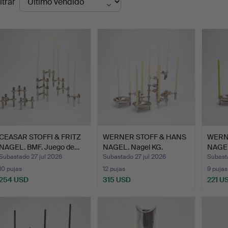
ltrar
de
emate
CEASAR STOFFI & FRITZ
WERNER STOFF & HANS
WERN
NAGEL. BMF. Juego de…
NAGEL. Nagel KG.
NAGEL
Juego…
Subastado 27 jul 2026
Subastado 27 jul 2026
Subasta
10 pujas
12 pujas
9 pujas
254 USD
315 USD
221 U