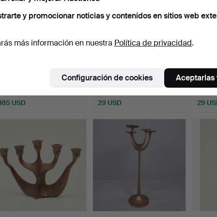
trarte y promocionar noticias y contenidos en sitios web exte
rás más información en nuestra
Política de privacidad
.
candelabros.
Set de portavelas de metal
Portav
(2).
Configuración de cookies
Aceptarlas
Subastado 31 ene 2025
Subastado 16 dic 2024
Subast
4 pujas
1 puja
1 puja
185 USD
29 USD
29 US