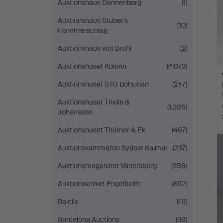
Auktionshaus Dannenberg
(1)
Auktionshaus Stuber's
(10)
Hammerschlag
Auktionshaus von Brühl
(2)
Auktionshuset Kolonn
(4.073)
Auktionshuset STO Bohuslän
(247)
Auktionshuset Thelin &
(1.395)
Johansson
Auktionshuset Thörner & Ek
(467)
Auktionskammaren Sydost Kalmar
(237)
Auktionsmagasinet Vänersborg
(398)
Auktionsverket Engelholm
(852)
Balclis
(111)
Barcelona Auctions
(38)