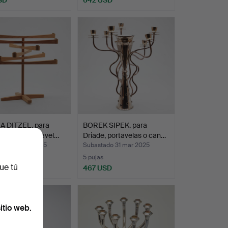
 DITZEL. para
BOREK SIPEK. para
Savvärk, portavel…
Driade, portavelas o can…
ado 14 may 2025
Subastado 31 mar 2025
5 pujas
ue tú
USD
467 USD
itio web.