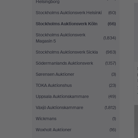
Helsingborg
Stockholms Auktionsverk Helsinki
(60)
Stockholms Auktionsverk Köln
(66)
Stockholms Auktionsverk
(1.834)
Magasin 5
Stockholms Auktionsverk Sickla
(963)
Södermanlands Auktionsverk
(1.157)
Sørensen Auktioner
(3)
TOKA Auktionshus
(23)
Uppsala Auktionskammare
(49)
Växjö Auktionskammare
(1.812)
Wickmans
(1)
Woxholt Auktioner
(16)