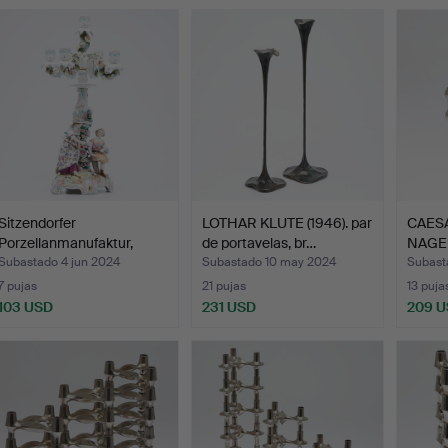
Sitzendorfer
LOTHAR KLUTE (1946). par
CAESA
Porzellanmanufaktur,
de portavelas, br…
NAGEL
candelab…
Subastado 4 jun 2024
Subastado 10 may 2024
Subast
7 pujas
21 pujas
13 puja
103 USD
231 USD
209 