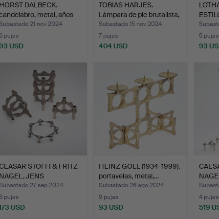
HORST DALBECK.
TOBIAS HARJES.
LOTHA
candelabro, metal, años
Lámpara de pie brutalista,
ESTIL
60.
…
Subastado 21 nov 2024
Subastado 15 nov 2024
Subast
6 pujas
7 pujas
5 pujas
93 USD
404 USD
93 U
CEASAR STOFFI & FRITZ
HEINZ GOLL (1934-1999).
CAESA
NAGEL, JENS
portavelas, metal,…
NAGEL
QUISTGAA…
Subastado 27 sep 2024
Subastado 26 ago 2024
Subasta
6 pujas
9 pujas
4 pujas
173 USD
93 USD
519 U