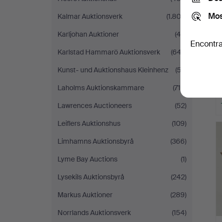
Mos
Kalmar Auktionsverk
(1.802)
Karljohan Auktioner
(42)
Encontra
Karlstad Hammarö Auktionsverk
(647)
Kunst- und Auktionshaus Kleinhenz
(57)
Laholms Auktionskammare
(715)
Lawrences Auctioneers
(52)
Leiflers Auktionshus
(109)
Limhamns Auktionsbyrå
(366)
Lyme Bay Auctions
(1)
Lysekils Auktionsbyrå
(242)
Markus Auktioner
(289)
Norrlands Auktionsverk
(154)