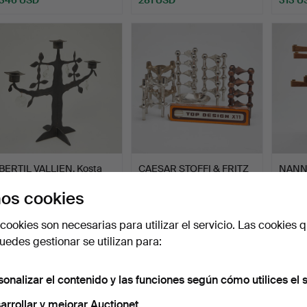
BERTIL VALLIEN. Kosta
CAESAR STOFFI & FRITZ
NANNA
Boda, candelabro/por…
NAGEL. para BMF, jue…
Kolds 
os cookies
Subastado 22 may 2025
Subastado 14 may 2025
Subast
2 pujas
13 pujas
5 pujas
cookies son necesarias para utilizar el servicio. Las cookies q
35 USD
335 USD
289 
edes gestionar se utilizan para:
sonalizar el contenido y las funciones según cómo utilices el s
arrollar y mejorar Auctionet.