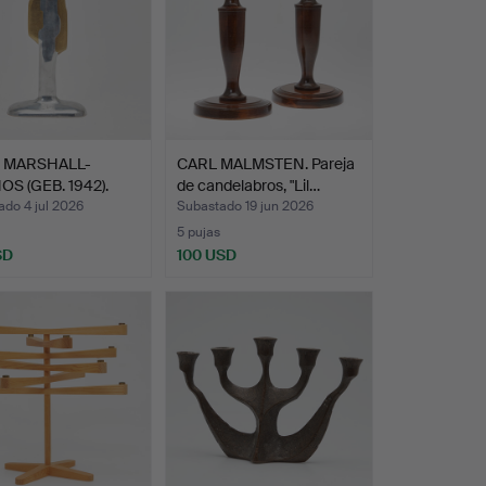
D MARSHALL-
CARL MALMSTEN. Pareja
OS (GEB. 1942).
de candelabros, "Lil…
l…
do 4 jul 2026
Subastado 19 jun 2026
5 pujas
SD
100 USD