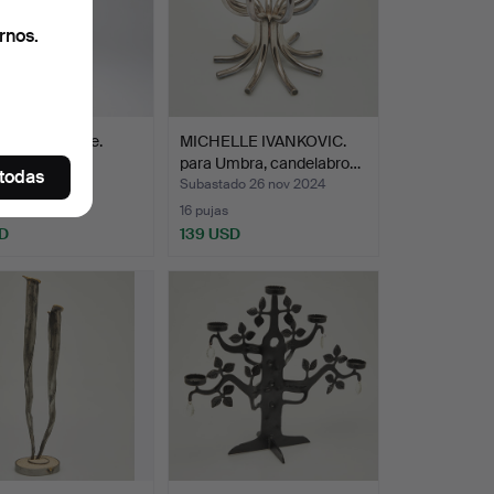
rnos.
elas/girandole.
MICHELLE IVANKOVIC.
para Umbra, candelabro…
 todas
ado 9 dic 2024
Subastado 26 nov 2024
16 pujas
D
139 USD