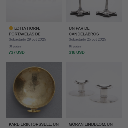
LOTTA HORN.
UN PAR DE
PORTAVELAS DE
CANDELABROS
ADVIENTO, «NOCTU…
PLATEADOS, PRINCIPIO…
Subastado 29 oct 2025
Subastado 25 oct 2025
31 pujas
16 pujas
737 USD
316 USD
Lote
seleccionado
KARL-ERIK TORSSELL. UN
GÖRAN LINDBLOM. UN