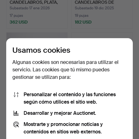
CANDELABROS, PLATA,
CANDELABROS DE
ESTILO ROCOC…
PORCELANA «JULE»,…
Subastado 17 ene 2026
Subastado 19 dic 2025
17 pujas
19 pujas
362 USD
182 USD
Usamos cookies
Algunas cookies son necesarias para utilizar el
servicio. Las cookies que tú mismo puedes
gestionar se utilizan para:
Personalizar el contenido y las funciones
CANDELABRO PARA 5
CANDELABRO, USO
según cómo utilices el sitio web.
PUNTOS DE LUZ, «Eight»,
EXCESIVO.
…
Subastado 9 dic 2025
Subastado 8 dic 2025
Desarrollar y mejorar Auctionet.
8 pujas
4 pujas
Mostrarte y promocionar noticias y
83 USD
48 USD
contenidos en sitios web externos.