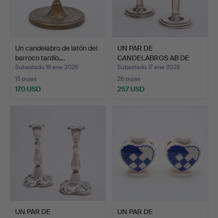
Un candelabro de latón del
UN PAR DE
barroco tardío,…
CANDELABROS AB DE
PLATA, ESTAÑO …
Subastado 19 ene 2026
Subastado 17 ene 2026
15 pujas
26 pujas
170 USD
257 USD
UN PAR DE
UN PAR DE