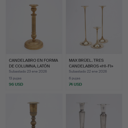
CANDELABRO EN FORMA
MAX BRÜEL. TRES
DE COLUMNA, LATÓN
CANDELABROS «HI-FI»
DORA…
DE LAT…
Subastado 23 ene 2026
Subastado 22 ene 2026
13 pujas
6 pujas
96 USD
74 USD