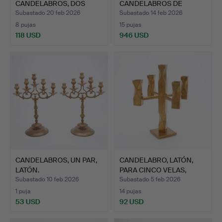
CANDELABROS, DOS
CANDELABROS DE
PIEZAS, BOD…
COLUMNA DE PLATA …
Subastado 20 feb 2026
Subastado 14 feb 2026
8 pujas
15 pujas
118 USD
946 USD
CANDELABROS, UN PAR,
CANDELABRO, LATÓN,
LATÓN.
PARA CINCO VELAS,
LATÓN…
Subastado 10 feb 2026
Subastado 5 feb 2026
1 puja
14 pujas
53 USD
92 USD