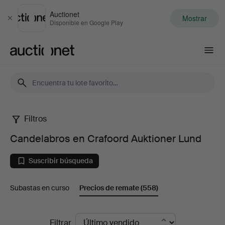
Auctionet
Mostrar
Cerrar
Disponible en Google Play
Auctionet.com
Filtros
Candelabros
Candelabros en Crafoord Auktioner Lund
en
Suscribir búsqueda
Crafoord
Subastas en curso
Precios de remate
(558)
Auktioner
Lund
Precios
Filtrar