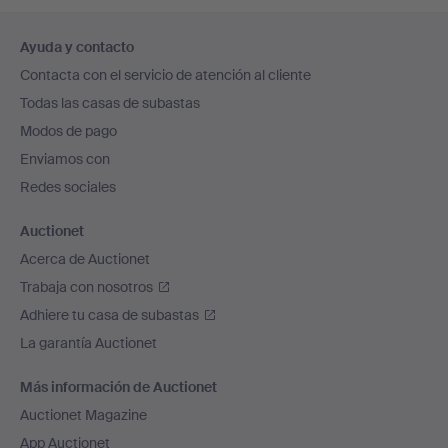
Navegación
Ayuda y contacto
en
Contacta con el servicio de atención al cliente
el
Todas las casas de subastas
pie
Modos de pago
de
Enviamos con
página
Redes sociales
Auctionet
Acerca de Auctionet
Trabaja con nosotros
Adhiere tu casa de subastas
La garantía Auctionet
Más información de Auctionet
Auctionet Magazine
App Auctionet