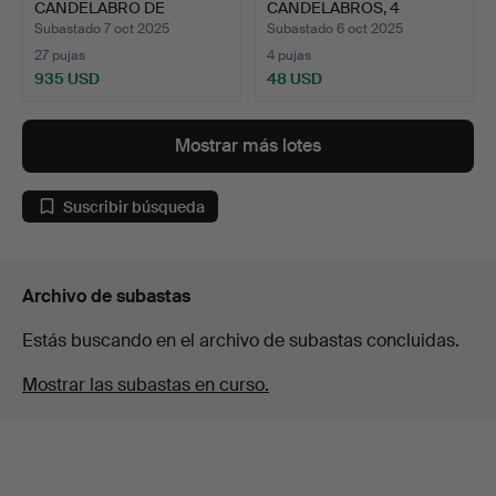
CANDELABRO DE
CANDELABROS, 4
ADVIENTO, LATÓN,…
UNIDADES, A…
Subastado 7 oct 2025
Subastado 6 oct 2025
27 pujas
4 pujas
935 USD
48 USD
Mostrar más lotes
Suscribir búsqueda
Archivo de subastas
Estás buscando en el archivo de subastas concluidas.
Mostrar las subastas en curso.