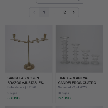
de
1
…
12
remate
CANDELABRO CON
TIMO SARPANEVA.
BRAZOS AJUSTABLES,
CANDELEROS, CUATRO
LATÓN, A…
UNIDADE…
Subastado 9 jul 2026
Subastado 2 jul 2026
2 pujas
10 pujas
53 USD
127 USD