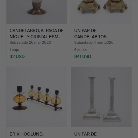
CANDELABRO, ALPACA DE
UN PAR DE
NÍQUEL Y CRISTAL ESM…
CANDELABROS
BARROCOS DE LATÓN, P…
Subastado 26 mar 2026
Subastado 4 mar 2026
1 puja
6 pujas
32 USD
841 USD
ERIK HÖGLUND.
UN PAR DE