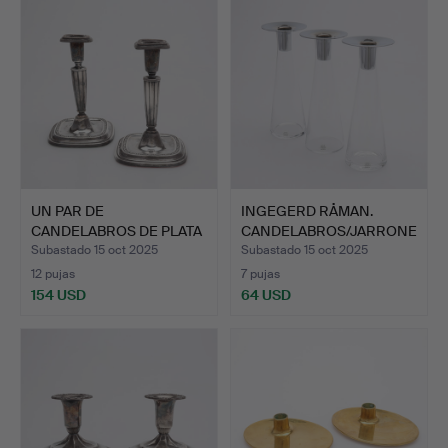
UN PAR DE
INGEGERD RÅMAN.
CANDELABROS DE PLATA
CANDELABROS/JARRONE
DE LEY, C.G…
S, TRES…
Subastado 15 oct 2025
Subastado 15 oct 2025
12 pujas
7 pujas
154 USD
64 USD