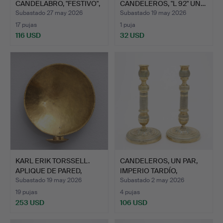
CANDELABRO, "FESTIVO",
CANDELEROS, "L 92" UN…
VID…
Subastado 27 may 2026
Subastado 19 may 2026
17 pujas
1 puja
116 USD
32 USD
KARL ERIK TORSSELL.
CANDELEROS, UN PAR,
APLIQUE DE PARED,
IMPERIO TARDÍO,
LATÓ…
FRANCI…
Subastado 19 may 2026
Subastado 2 may 2026
19 pujas
4 pujas
253 USD
106 USD