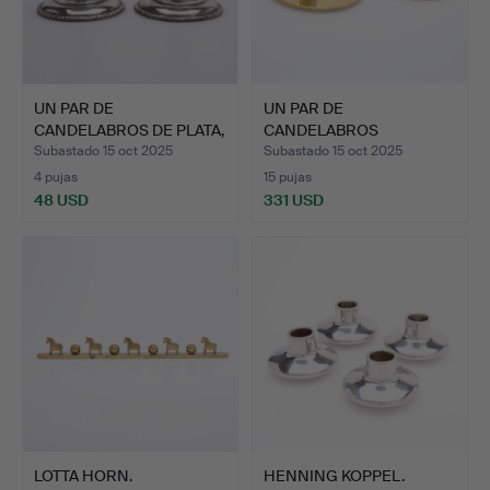
UN PAR DE
UN PAR DE
CANDELABROS DE PLATA,
CANDELABROS
TORVALD MA…
«PRECIOSOS» DE LATÓN…
Subastado 15 oct 2025
Subastado 15 oct 2025
4 pujas
15 pujas
48 USD
331 USD
LOTTA HORN.
HENNING KOPPEL.