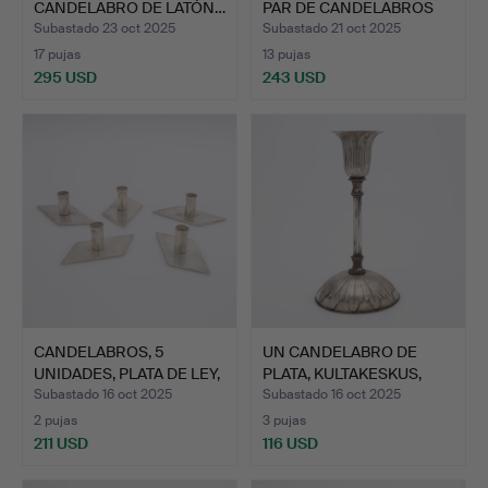
CANDELABRO DE LATÓN…
PAR DE CANDELABROS
DE P…
Subastado 23 oct 2025
Subastado 21 oct 2025
17 pujas
13 pujas
295 USD
243 USD
CANDELABROS, 5
UN CANDELABRO DE
UNIDADES, PLATA DE LEY,
PLATA, KULTAKESKUS,
TOT…
HÄMEH…
Subastado 16 oct 2025
Subastado 16 oct 2025
2 pujas
3 pujas
211 USD
116 USD