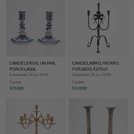
CANDELEROS, UN PAR,
CANDELABRO, HIERRO
PORCELANA,
FORJADO, ESTILO
DECORACIÓN …
HISTÓRI…
Subastado 30 jun 2026
Subastado 25 jun 2026
2 pujas
3 pujas
37 USD
53 USD