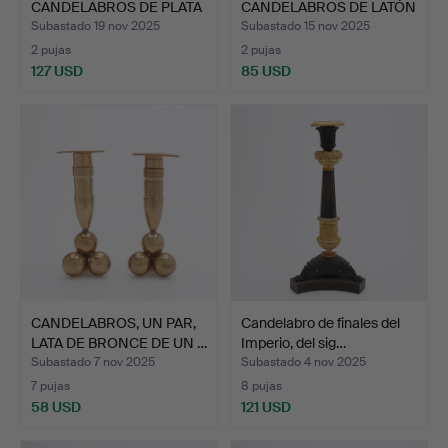
CANDELABROS DE PLATA
CANDELABROS DE LATÓN
DE LEY DE W…
DEL SIGLO X…
Subastado 19 nov 2025
Subastado 15 nov 2025
2 pujas
2 pujas
127 USD
85 USD
CANDELABROS, UN PAR,
Candelabro de finales del
LATA DE BRONCE DE UN …
Imperio, del sig…
Subastado 7 nov 2025
Subastado 4 nov 2025
7 pujas
8 pujas
58 USD
121 USD