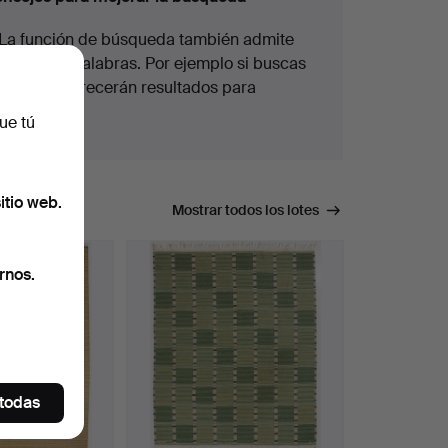
La función de búsqueda también admite
partes de palabras. Por ejemplo si buscas
braz
te aparecerán resultados para
braz
alete
.
ue tú
itio web.
úsqueda.
Mostrar todos los lotes
rnos.
 todas