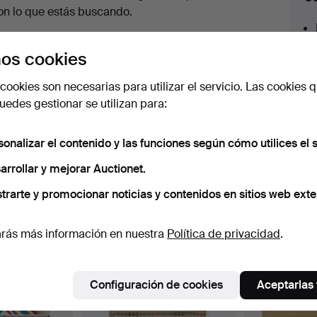
en
on lo que estás buscando.
urso
az clic en
Suscribir búsqueda
y recibirás un
os cookies
orreo tan pronto como dispongamos del lote.
cookies son necesarias para utilizar el servicio. Las cookies q
edes gestionar se utilizan para:
sonalizar el contenido y las funciones según cómo utilices el s
 nuestro archivo que coinciden con tu b
arrollar y mejorar Auctionet.
trarte y promocionar noticias y contenidos en sitios web exte
rás más información en nuestra
Política de privacidad
.
Configuración de cookies
Aceptarlas