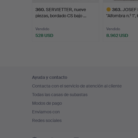
360
.
SERVIETTER, nueve
363
.
JOSEF 
piezas, bordado CS bajo …
"Alfombra n.º 1",
Vendido
Vendido
528 USD
8.962 USD
Lote
seleccionado
Navegación
Ayuda y contacto
en
Contacta con el servicio de atención al cliente
el
Todas las casas de subastas
pie
Modos de pago
de
Enviamos con
página
Redes sociales