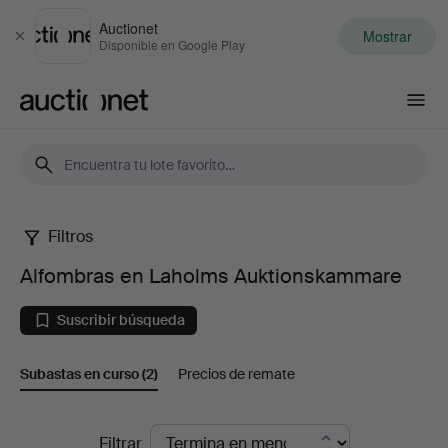
Auctionet
Mostrar
Cerrar
Disponible en Google Play
Auctionet.com
Filtros
Alfombras
Alfombras en Laholms Auktionskammare
en
Suscribir búsqueda
Laholms
Subastas en curso
(2)
Precios de remate
Auktionskammare
Subastas
Filtrar