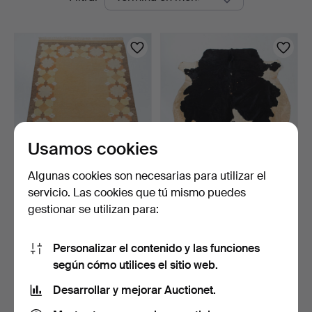
en
curso
Usamos cookies
Algunas cookies son necesarias para utilizar el
ALFOMBRA RÖLLAKAN,
PIEL DE VACA /
servicio. Las cookies que tú mismo puedes
artesanía sueca, 168 x …
ALFOMBRA, curtido
gestionar se utilizan para:
natural.
4 días
5 días
4 pujas
Estimación
48 USD
53 USD
Personalizar el contenido y las funciones
según cómo utilices el sitio web.
Suscribir búsqueda
Desarrollar y mejorar Auctionet.
También puedes buscar en
nuestro archivo de