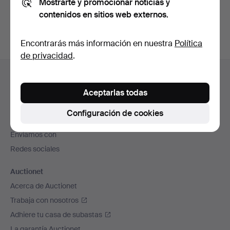
Mostrarte y promocionar noticias y
subastas concluidas
.
contenidos en sitios web externos.
Encontrarás más información en nuestra
Política
de privacidad
.
Navegación
Ayuda y contacto
en
Contacta con el servicio de atención al cliente
Aceptarlas todas
el
Todas las casas de subastas
pie
Configuración de cookies
Modos de pago
de
Enviamos con
página
Redes sociales
Auctionet
Acerca de Auctionet
Trabaja con nosotros
Adhiere tu casa de subastas
La garantía Auctionet