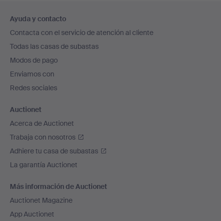
Navegación
Ayuda y contacto
en
Contacta con el servicio de atención al cliente
el
Todas las casas de subastas
pie
Modos de pago
de
Enviamos con
página
Redes sociales
Auctionet
Acerca de Auctionet
Trabaja con nosotros
Adhiere tu casa de subastas
La garantía Auctionet
Más información de Auctionet
Auctionet Magazine
App Auctionet