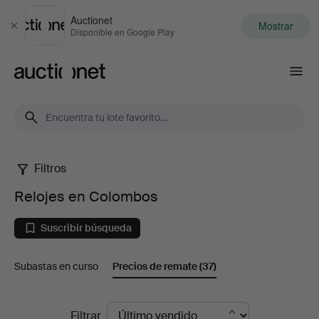
Auctionet
Mostrar
Cerrar
Disponible en Google Play
Auctionet.com
Filtros
Relojes
Relojes en Colombos
en
Suscribir búsqueda
Colombos
Subastas en curso
Precios de remate
(37)
Precios
Filtrar