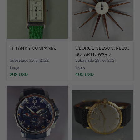
TIFFANY Y COMPAÑIA.
GEORGE NELSON. RELOJ
SOLAR HOWARD
MILLER/F…
Subastado 26 jul 2022
Subastado 29 nov 2021
1 puja
1 puja
209 USD
405 USD