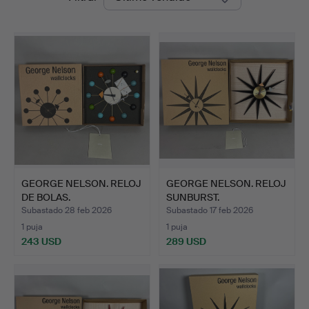
de
remate
GEORGE NELSON. RELOJ
GEORGE NELSON. RELOJ
DE BOLAS.
SUNBURST.
Subastado 28 feb 2026
Subastado 17 feb 2026
1 puja
1 puja
243 USD
289 USD