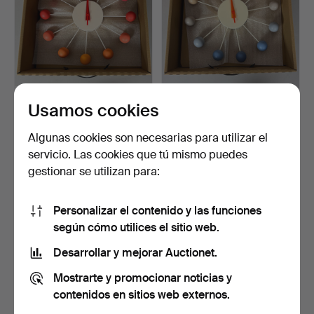
Usamos cookies
GEORGE NELSON. RELOJ
GEORGE NELSON. RELOJ
DE BOLAS EDICIÓN
DE BOLAS EDICIÓN
ESPE…
ESPE…
Subastado 27 dic 2024
Subastado 27 dic 2024
Algunas cookies son necesarias para utilizar el
1 puja
2 pujas
servicio. Las cookies que tú mismo puedes
266 USD
289 USD
gestionar se utilizan para:
Personalizar el contenido y las funciones
según cómo utilices el sitio web.
Desarrollar y mejorar Auctionet.
Mostrarte y promocionar noticias y
contenidos en sitios web externos.