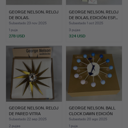
GEORGE NELSON. RELOJ
GEORGE NELSON. RELOJ
DE BOLAS.
DE BOLAS, EDICIÓN ESP…
Subastado 23 nov 2025
Subastado 1 oct 2025
1 puja
3 pujas
278 USD
324 USD
GEORGE NELSON. RELOJ
GEORGE NELSON. BALL
DE PARED VITRA
CLOCK DAWN EDICIÓN
GRANDE…
ESP…
Subastado 22 sep 2025
Subastado 20 ago 2025
2 pujas
1 puja