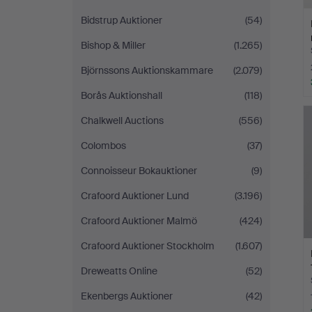
Bidstrup Auktioner
(54)
Bishop & Miller
(1.265)
Björnssons Auktionskammare
(2.079)
Borås Auktionshall
(118)
Chalkwell Auctions
(556)
Colombos
(37)
Connoisseur Bokauktioner
(9)
Crafoord Auktioner Lund
(3.196)
Crafoord Auktioner Malmö
(424)
Crafoord Auktioner Stockholm
(1.607)
Dreweatts Online
(52)
Ekenbergs Auktioner
(42)