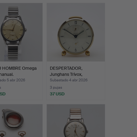
J HOMBRE Omega
DESPERTADOR,
manual.
Junghans Trivox,
Alemania.
ado 5 abr 2026
Subastado 4 abr 2026
s
3 pujas
USD
37 USD