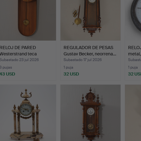
RELOJ DE PARED
REGULADOR DE PESAS
RELOJ
Westerstrand teca
Gustav Becker, neorrena…
metal,
mediados …
Subastado 23 jul 2026
Subastado 17 jul 2026
Subasta
3 pujas
1 puja
1 puja
43 USD
32 USD
32 US