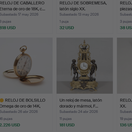
RELOJ DE CABALLERO
RELOJ DE SOBREMESA,
RELOJ
Eterna de oro de 18K, c…
latón siglo XX.
piezas
Subastado 17 may 2026
Subastado 13 may 2026
Subast
3 pujas
1 puja
3 pujas
818 USD
32 USD
38 U
RELOJ DE BOLSILLO
Un reloj de mesa, latón
RELOJ
Omega de oro de 14K,
dorado y mármol, F…
XX.
mod…
Subastado 26 abr 2026
Subastado 24 abr 2026
Subast
16 pujas
11 pujas
19 puja
2.226 USD
181 USD
136 U