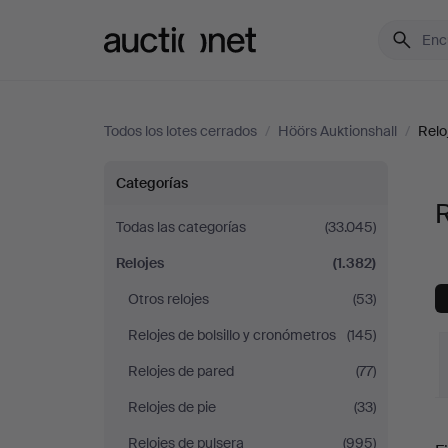
Auctionet.com
Todos los lotes cerrados
/
Höörs Auktionshall
/
Relo
Relojes
Categorías
R
en
Todas las categorías
(33.045)
Relojes
(1.382)
Höörs
Otros relojes
(53)
Auktionshall
Relojes de bolsillo y cronómetros
(145)
Relojes de pared
(77)
Relojes de pie
(33)
P
Relojes de pulsera
(995)