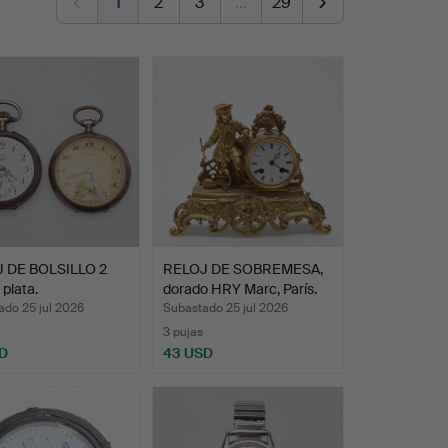
1
2
3
…
29
 DE BOLSILLO 2
RELOJ DE SOBREMESA,
 plata.
dorado HRY Marc, París.
ado 25 jul 2026
Subastado 25 jul 2026
3 pujas
D
43 USD