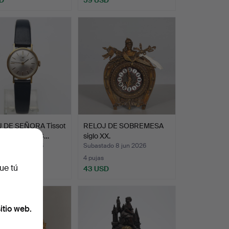
 DE SEÑORA Tissot
RELOJ DE SOBREMESA
 de oro de 18…
siglo XX.
ado 12 jun 2026
Subastado 8 jun 2026
s
4 pujas
ue tú
USD
43 USD
itio web.