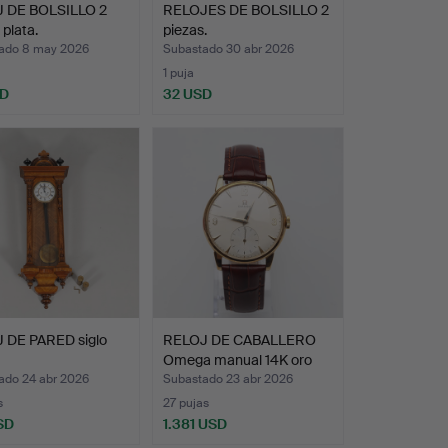
 DE BOLSILLO 2
RELOJES DE BOLSILLO 2
 plata.
piezas.
ado 8 may 2026
Subastado 30 abr 2026
1 puja
SD
32 USD
 DE PARED siglo
RELOJ DE CABALLERO
Omega manual 14K oro
co…
ado 24 abr 2026
Subastado 23 abr 2026
s
27 pujas
SD
1.381 USD