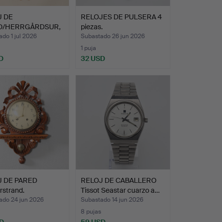
J DE
RELOJES DE PULSERA 4
D/HERRGÅRDSUR,
piezas.
 neorren…
do 1 jul 2026
Subastado 26 jun 2026
1 puja
D
32 USD
J DE PARED
RELOJ DE CABALLERO
rstrand.
Tissot Seastar cuarzo a…
ado 24 jun 2026
Subastado 14 jun 2026
8 pujas
D
59 USD