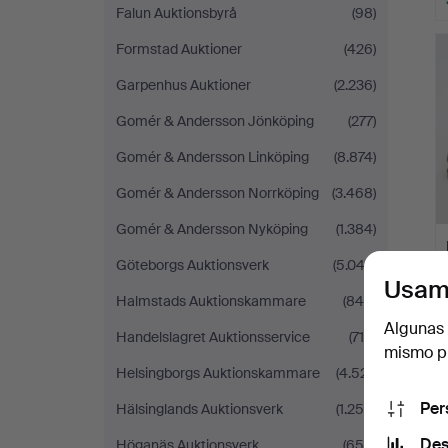
Falun Auktionsbyrå
(98)
Formstad Auktioner
(426)
Garpenhus Auktioner
(2.236)
Gomér & Andersson Jönköping
(277)
Gomér & Andersson Linköping
(8.874)
Gomér & Andersson Norrköping
(3.468)
Gomér & Andersson Nyköping
(1.384)
Göteborgs Auktionsverk
(5.043)
Usam
Halmstads Auktionskammare
(849)
Algunas 
Handelslagret Auktionsservice
(716)
mismo pu
Helsingborgs Auktionskammare
(4.521)
Per
Hälsinglands Auktionsverk
(1.258)
Des
Höganäs Auktionsverk
(656)