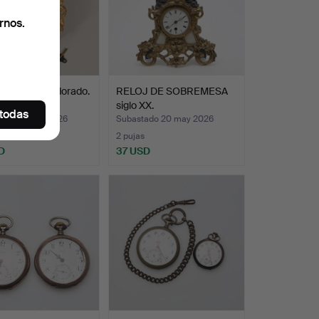
rnos.
 DE PARED dorado.
RELOJ DE SOBREMESA
siglo XX.
 todas
ado 25 may 2026
Subastado 20 may 2026
2 pujas
D
37 USD