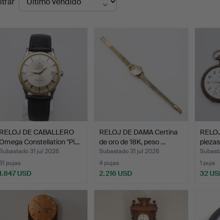
ltrar
de
emate
RELOJ DE CABALLERO
RELOJ DE DAMA Certina
RELOJ
Omega Constellation "Pi…
de oro de 18K, peso …
piezas
Subastado 31 jul 2026
Subastado 31 jul 2026
Subast
31 pujas
4 pujas
1 puja
1.847 USD
2.216 USD
32 US