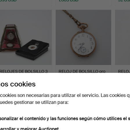
RELOJES DE BOLSILLO 3
RELOJ DE BOLSILLO oro
RELOJ
piezas.
18K.
manual
os cookies
Subastado 12 jun 2026
Subastado 12 jun 2026
Subast
4 pujas
18 pujas
16 puja
cookies son necesarias para utilizar el servicio. Las cookies q
48 USD
455 USD
359 
edes gestionar se utilizan para:
sonalizar el contenido y las funciones según cómo utilices el s
arrollar y mejorar Auctionet.