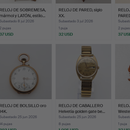
RELOJ DE SOBREMESA,
RELOJ DE PARED, siglo
RELO
mármol y LATÓN, estilo…
XX.
PARE
roble,
Subastado 8 jul 2026
Subastado 3 jul 2026
Subasta
2 pujas
1 puja
2 pujas
37 USD
32 USD
37 US
RELOJ DE BOLSILLO oro
RELOJ DE CABALLERO
RELO
14K.
Helvetia golden gate be…
Weste
Subastado 25 jun 2026
Subastado 25 jun 2026
Subast
14 pujas
8 pujas
1 puja
393 USD
1.005 USD
32 US