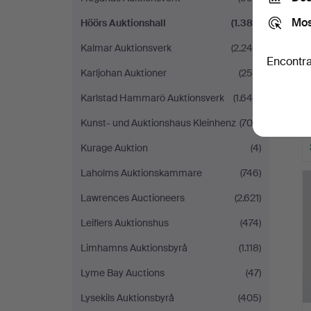
Mos
Höörs Auktionshall
(1.382)
Kalmar Auktionsverk
(2.246)
Encontra
Karljohan Auktioner
(256)
Karlstad Hammarö Auktionsverk
(1.640)
Kunst- und Auktionshaus Kleinhenz
(709)
Kurage Auktion
(4)
Laholms Auktionskammare
(746)
Lawrences Auctioneers
(2.621)
Leiflers Auktionshus
(474)
Limhamns Auktionsbyrå
(1.118)
Lyme Bay Auctions
(47)
Lysekils Auktionsbyrå
(405)