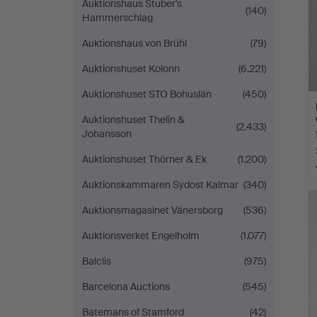
Auktionshaus Stuber's
(140)
Hammerschlag
Auktionshaus von Brühl
(79)
Auktionshuset Kolonn
(6.221)
Auktionshuset STO Bohuslän
(450)
Auktionshuset Thelin &
(2.433)
Johansson
Auktionshuset Thörner & Ek
(1.200)
Auktionskammaren Sydost Kalmar
(340)
Auktionsmagasinet Vänersborg
(536)
Auktionsverket Engelholm
(1.077)
Balclis
(975)
Barcelona Auctions
(545)
Batemans of Stamford
(42)