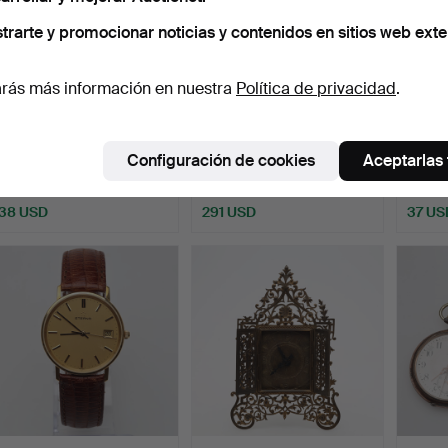
trarte y promocionar noticias y contenidos en sitios web exte
rás más información en nuestra
Política de privacidad
.
RELOJ DE PIE siglos
RELOJ DE DAMA manual
RELOJ
XVIII/XIX.
en oro blanco de 14K …
Configuración de cookies
Aceptarlas
Subastado 7 jun 2026
Subastado 27 may 2026
Subast
3 pujas
6 pujas
2 pujas
38 USD
291 USD
37 US