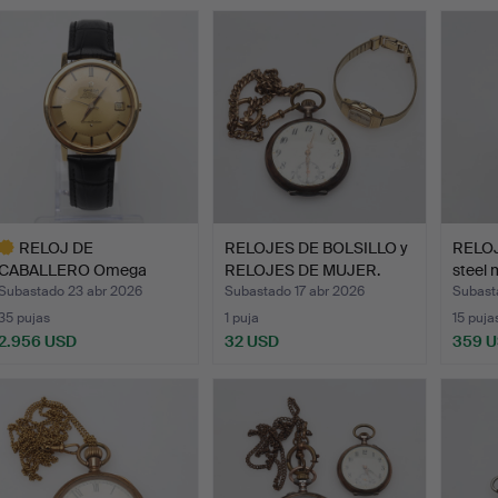
ote
eleccionado
RELOJ DE
RELOJES DE BOLSILLO y
RELO
CABALLERO Omega
RELOJES DE MUJER.
steel 
Constellation pie…
Subastado 23 abr 2026
Subastado 17 abr 2026
Subast
35 pujas
1 puja
15 puja
2.956 USD
32 USD
359 
ote
eleccionado