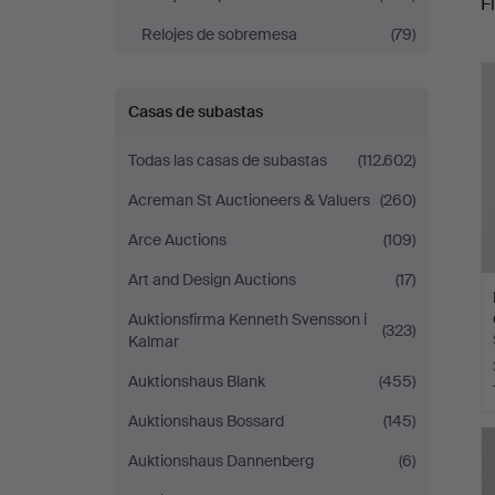
Fi
Relojes de sobremesa
(79)
r
Casas de subastas
Todas las casas de subastas
(112.602)
Acreman St Auctioneers & Valuers
(260)
Arce Auctions
(109)
Art and Design Auctions
(17)
Auktionsfirma Kenneth Svensson i
(323)
Kalmar
Auktionshaus Blank
(455)
Auktionshaus Bossard
(145)
Auktionshaus Dannenberg
(6)