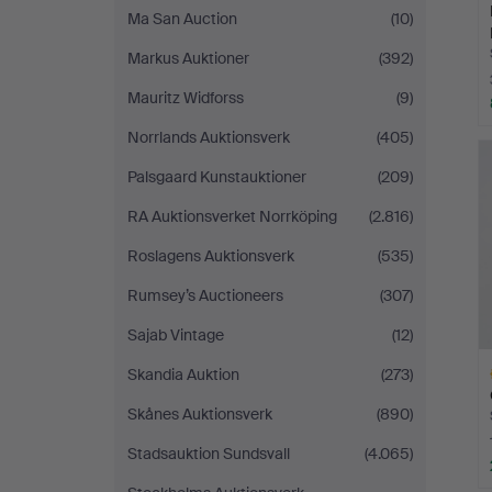
Ma San Auction
(10)
Markus Auktioner
(392)
Mauritz Widforss
(9)
Norrlands Auktionsverk
(405)
Palsgaard Kunstauktioner
(209)
RA Auktionsverket Norrköping
(2.816)
Roslagens Auktionsverk
(535)
Rumsey’s Auctioneers
(307)
Sajab Vintage
(12)
Skandia Auktion
(273)
Skånes Auktionsverk
(890)
Stadsauktion Sundsvall
(4.065)