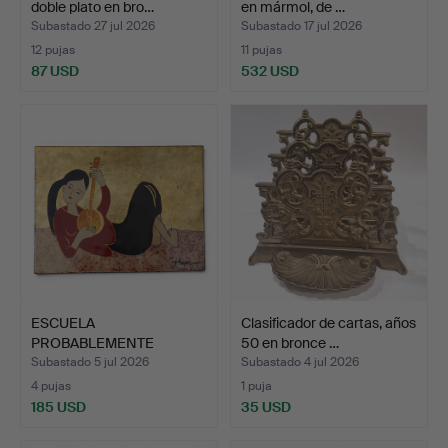
doble plato en bro…
en mármol, de …
Subastado 27 jul 2026
Subastado 17 jul 2026
12 pujas
11 pujas
87 USD
532 USD
ESCUELA
Clasificador de cartas, años
PROBABLEMENTE
50 en bronce …
VIETNAMITA, HACIA 19…
Subastado 5 jul 2026
Subastado 4 jul 2026
4 pujas
1 puja
185 USD
35 USD