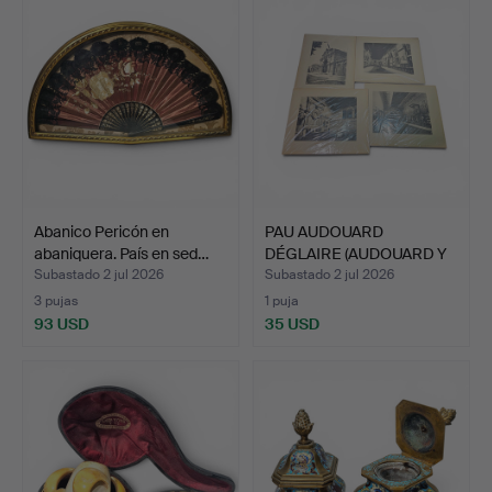
Abanico Pericón en
PAU AUDOUARD
abaniquera. País en sed…
DÉGLAIRE (AUDOUARD Y
C). SEGÚ…
Subastado 2 jul 2026
Subastado 2 jul 2026
3 pujas
1 puja
93 USD
35 USD