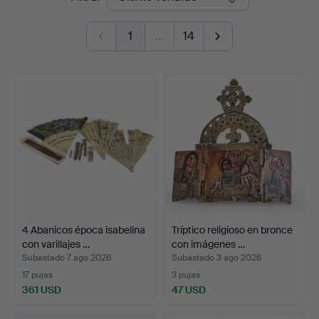
de
1
…
14
remate
4 Abanicos época isabelina
Tríptico religioso en bronce
con varillajes …
con imágenes …
Subastado 7 ago 2026
Subastado 3 ago 2026
17 pujas
3 pujas
361 USD
47 USD