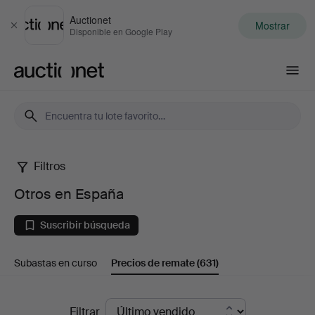
Auctionet
Mostrar
Cerrar
Disponible en Google Play
Auctionet.com
Filtros
Otros
Otros en España
en
Suscribir búsqueda
España
Subastas en curso
Precios de remate
(631)
Precios
Filtrar