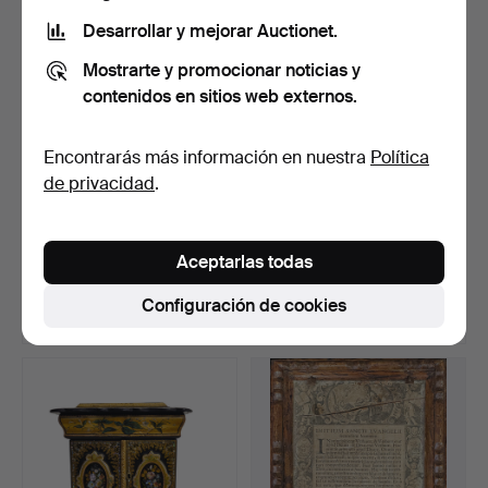
Desarrollar y mejorar Auctionet.
Mostrarte y promocionar noticias y
contenidos en sitios web externos.
Encontrarás más información en nuestra
Política
de privacidad
.
310
.
Frente de chimenea
364
.
Pareja de peanas-
historicista en bronce …
columna en alabastro, del…
Aceptarlas todas
Vendido
Vendido
Configuración de cookies
290 USD
347 USD