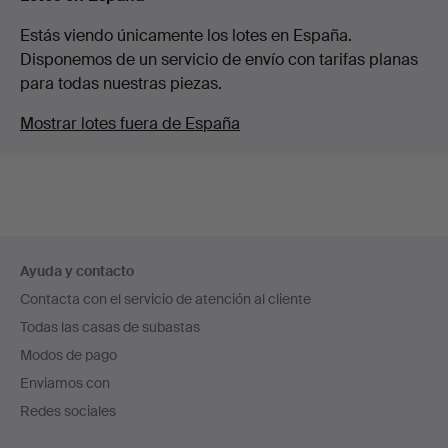
Estás viendo únicamente los lotes en España.
Disponemos de un servicio de envío con tarifas planas
para todas nuestras piezas.
Mostrar lotes fuera de España
Navegación
Ayuda y contacto
en
Contacta con el servicio de atención al cliente
el
Todas las casas de subastas
pie
Modos de pago
de
Enviamos con
página
Redes sociales