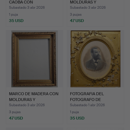
CAOBA CON
MOLDURAS Y
ORNAMENTACIÓN…
POLICROMIA.…
Subastado 3 abr 2026
Subastado 3 abr 2026
1 puja
3 pujas
35 USD
47 USD
MARCO DE MADERA CON
FOTOGRAFIA DEL
MOLDURAS Y
FOTOGRAFO DE
POLICROMIA …
NAPOLEON.
Subastado 3 abr 2026
Subastado 1 abr 2026
3 pujas
1 puja
47 USD
35 USD