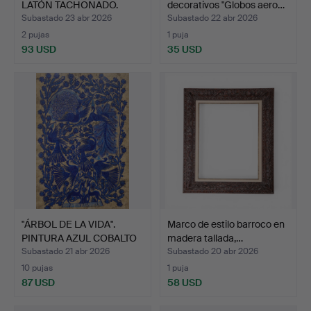
LATÓN TACHONADO.
decorativos "Globos aero…
Subastado 23 abr 2026
Subastado 22 abr 2026
2 pujas
1 puja
93 USD
35 USD
"ÁRBOL DE LA VIDA".
Marco de estilo barroco en
PINTURA AZUL COBALTO
madera tallada,…
S…
Subastado 21 abr 2026
Subastado 20 abr 2026
10 pujas
1 puja
87 USD
58 USD