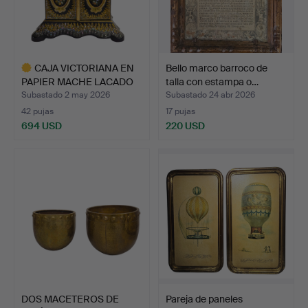
CAJA VICTORIANA EN
Bello marco barroco de
PAPIER MACHE LACADO
talla con estampa o…
CON…
Subastado 2 may 2026
Subastado 24 abr 2026
42 pujas
17 pujas
694 USD
220 USD
Lote
seleccionado
DOS MACETEROS DE
Pareja de paneles