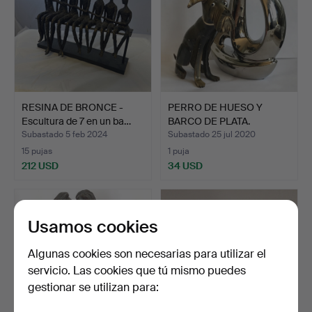
RESINA DE BRONCE -
PERRO DE HUESO Y
Escultura de 7 en un ba…
BARCO DE PLATA.
Subastado 5 feb 2024
Subastado 25 jul 2020
15 pujas
1 puja
212 USD
34 USD
Usamos cookies
Algunas cookies son necesarias para utilizar el
servicio. Las cookies que tú mismo puedes
gestionar se utilizan para: