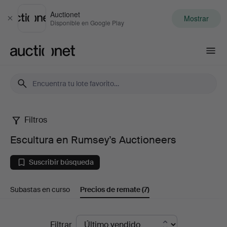
Auctionet
Mostrar
Cerrar
Disponible en Google Play
Auctionet.com
Filtros
Escultura
Escultura en Rumsey’s Auctioneers
en
Suscribir búsqueda
Rumsey’s
Subastas en curso
Precios de remate
(7)
Auctioneers
Precios
Filtrar