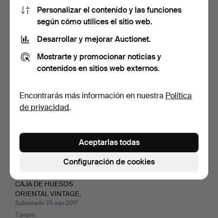
Personalizar el contenido y las funciones
ESCULTURA DE LOS
CAJA DE BARATIJAS DE
según cómo utilices el sitio web.
AMANTES.
HUESO ORIENTAL.
Desarrollar y mejorar Auctionet.
Subastado 5 ago 2019
Subastado 24 sep 2017
8 pujas
1 puja
Mostrarte y promocionar noticias y
71 USD
61 USD
contenidos en sitios web externos.
Encontrarás más información en nuestra
Política
de privacidad
.
Aceptarlas todas
Configuración de cookies
CAJA DE HUESOS
ORIENTAL VINTAGE.
Subastado 25 ago 2017
2 pujas