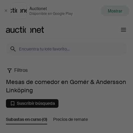
Auctionet
Mostrar
Cerrar
Disponible en Google Play
Auctionet.com
Filtros
Mesas
Mesas de comedor en Gomér & Andersson
de
Linköping
comedor
Suscribir búsqueda
en
Subastas en curso
(0)
Precios de remate
Gomér