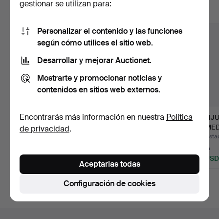
gestionar se utilizan para:
Mostrar todos los lotes
Personalizar el contenido y las funciones
según cómo utilices el sitio web.
Desarrollar y mejorar Auctionet.
Mostrarte y promocionar noticias y
contenidos en sitios web externos.
Encontrarás más información en nuestra
Política
MESA DE COMEDOR,
MESA DE COMEDOR,
CONJU
chapada en teca y
chapa de teca,
COMEDO
de privacidad
.
pintada…
mediados d…
2 table
Subastado 30 jul 2026
Subastado 30 jul 2026
Subastad
2 pujas
13 pujas
1 puja
37 USD
127 USD
32 USD
Aceptarlas todas
Configuración de cookies
Navegación