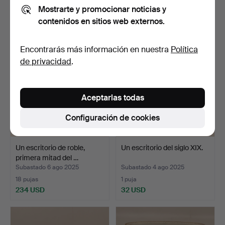
Mostrarte y promocionar noticias y
37 pujas
9 pujas
contenidos en sitios web externos.
368 USD
179 USD
Encontrarás más información en nuestra
Política
de privacidad
.
Aceptarlas todas
Configuración de cookies
Un escritorio de roble,
Un escritorio del siglo XIX.
primera mitad del …
Subastado 6 ago 2025
Subastado 4 ago 2025
18 pujas
1 puja
234 USD
32 USD