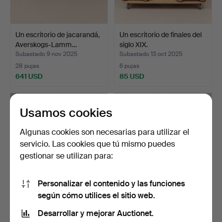
Un escritorio de jacarandá,
Un escritorio de finales del
Averskogs-Lamm…
siglo XIX.
Subastado 9 nov 2025
Subastado 13 oct 2025
28 pujas
6 pujas
641 USD
85 USD
Usamos cookies
Algunas cookies son necesarias para utilizar el
servicio. Las cookies que tú mismo puedes
gestionar se utilizan para:
Personalizar el contenido y las funciones
según cómo utilices el sitio web.
ESCRITORIOS. SILLÓN.
Un escritorio de roble,
Estilo inglés, segund…
primera mitad del …
Desarrollar y mejorar Auctionet.
Subastado 16 sep 2025
Subastado 23 ago 2025