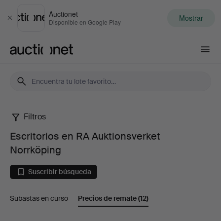
Auctionet
Mostrar
Cerrar
Disponible en Google Play
Auctionet.com
Filtros
Escritorios
Escritorios en RA Auktionsverket
en
Norrköping
RA
Suscribir búsqueda
Auktionsverket
Subastas en curso
Precios de remate
(12)
Norrköping