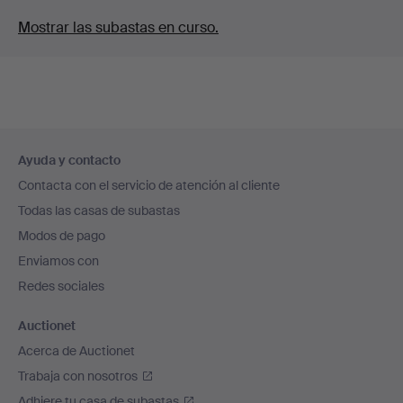
Mostrar las subastas en curso.
Navegación
Ayuda y contacto
en
Contacta con el servicio de atención al cliente
el
Todas las casas de subastas
pie
Modos de pago
de
Enviamos con
página
Redes sociales
Auctionet
Acerca de Auctionet
Trabaja con nosotros
Adhiere tu casa de subastas