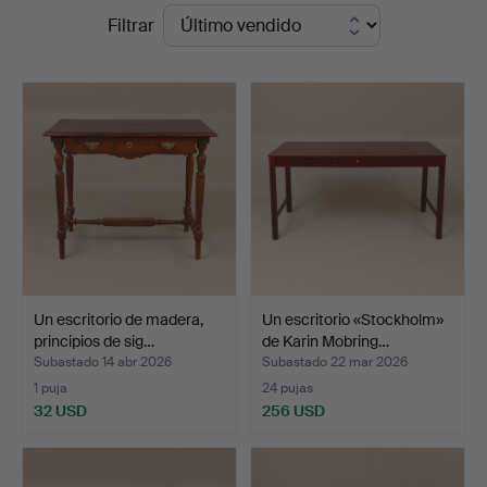
Precios
Filtrar
de
remate
Un escritorio de madera,
Un escritorio «Stockholm»
principios de sig…
de Karin Mobring…
Subastado 14 abr 2026
Subastado 22 mar 2026
1 puja
24 pujas
32 USD
256 USD