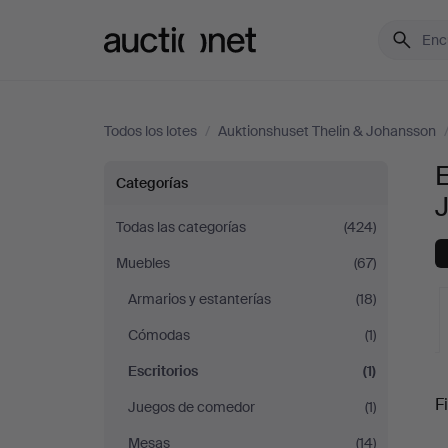
Auctionet.com
Todos los lotes
/
Auktionshuset Thelin & Johansson
E
Escritorios
Categorías
en
Todas las categorías
(424)
Muebles
(67)
Auktionshuset
Armarios y estanterías
(18)
Thelin
Cómodas
(1)
&
Escritorios
(1)
S
Fi
Juegos de comedor
(1)
Johansson
Mesas
(14)