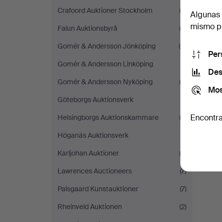
Crafoord Auktioner Stockholm
(2)
Algunas 
mismo pu
Falun Auktionsbyrå
(2)
Gomér & Andersson Jönköping
(4)
Per
Gomér & Andersson Linköping
(1)
Des
Gomér & Andersson Nyköping
(2)
Mos
Göteborgs Auktionsverk
(1)
Encontra
Helsingborgs Auktionskammare
(3)
Höganäs Auktionsverk
(1)
Karljohan Auktioner
(2)
Lawrences Auctioneers
(7)
Palsgaard Kunstauktioner
(7)
Rheinveld Auktionen
(2)