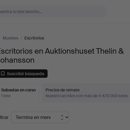
/
Muebles
/
Escritorios
scritorios en Auktionshuset Thelin &
Johansson
Suscribir búsqueda
Subastas en curso
Precios de remate
1 lote
Nuestro archivo con más de 4 470 000 lotes
ubastas
ltrar
en