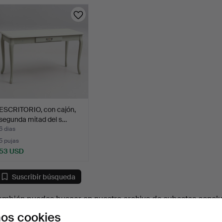
urso
ESCRITORIO, con cajón,
segunda mitad del s…
6 días
5 pujas
53 USD
Suscribir búsqueda
ambién puedes buscar en
nuestro archivo de subastas concl
os cookies