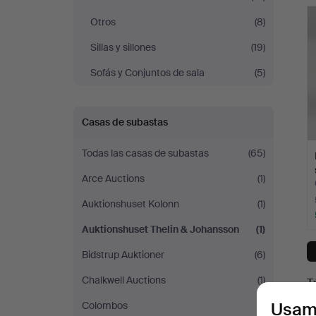
c
Otros
(8)
Sillas y sillones
(19)
Sofás y Conjuntos de sala
(5)
Casas de subastas
Todas las casas de subastas
(65)
Arce Auctions
(1)
Auktionshuset Kolonn
(1)
Auktionshuset Thelin & Johansson
(1)
Bidstrup Auktioner
(6)
Chalkwell Auctions
(1)
T
Usam
Colombos
(1)