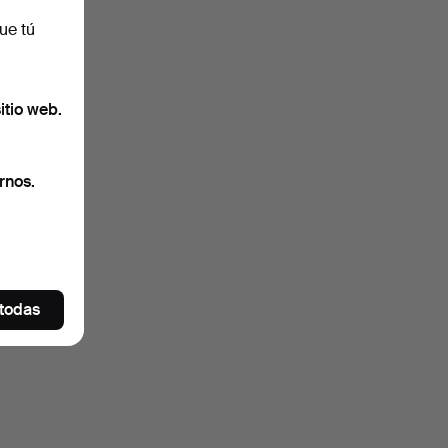
ue tú
itio web.
rnos.
 todas