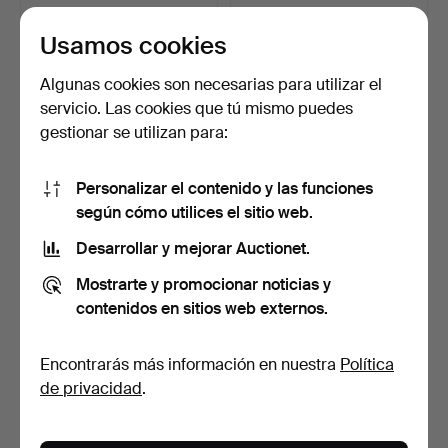
162 USD
58 USD
Usamos cookies
Algunas cookies son necesarias para utilizar el
servicio. Las cookies que tú mismo puedes
gestionar se utilizan para:
Personalizar el contenido y las funciones
según cómo utilices el sitio web.
Desarrollar y mejorar Auctionet.
Maqueta de medio casco
Escritorio de viaje en
Mostrarte y promocionar noticias y
"Britannia" con fon…
madera de palosanto…
6 días
6 días
contenidos en sitios web externos.
Estimación
Estimación
173 USD
208 USD
Encontrarás más información en nuestra
Política
de privacidad
.