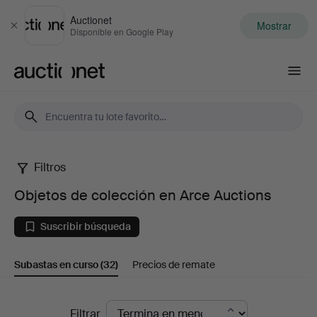
Auctionet
Mostrar
Cerrar
Disponible en Google Play
Auctionet.com
Filtros
Objetos
Objetos de colección en Arce Auctions
de
Suscribir búsqueda
colección
Subastas en curso
(32)
Precios de remate
en
Arce
Subastas
Filtrar