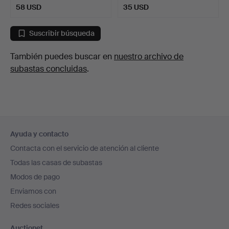
58 USD
35 USD
Suscribir búsqueda
También puedes buscar en
nuestro archivo de
subastas concluidas
.
Navegación
Ayuda y contacto
en
Contacta con el servicio de atención al cliente
el
Todas las casas de subastas
pie
Modos de pago
de
Enviamos con
página
Redes sociales
Auctionet