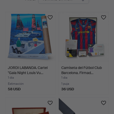
en
Auctions
curso
JORDI LABANDA. Cartel
Camiseta del Fútbol Club
"Gala Night Louis Vu…
Barcelona. Firmad…
1 día
1 día
Estimación
1 puja
58 USD
36 USD