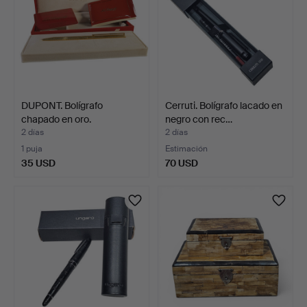
DUPONT. Bolígrafo
Cerruti. Bolígrafo lacado en
chapado en oro.
negro con rec…
2 días
2 días
1 puja
Estimación
35 USD
70 USD