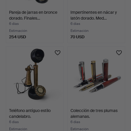
Pareja de jarras en bronce
Impertinentes en nácar y
dorado. Finales…
latón dorado. Med…
6 días
6 días
Estimación
Estimación
254 USD
70 USD
Teléfono antiguo estilo
Colección de tres plumas
candelabro.
alemanas.
6 días
6 días
Estimación
Estimación