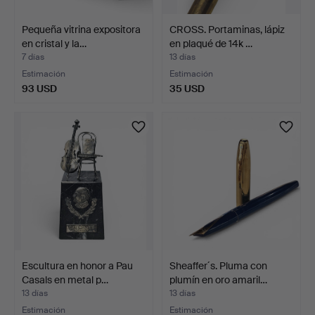
Pequeña vitrina expositora
CROSS. Portaminas, lápiz
en cristal y la…
en plaqué de 14k …
7 días
13 días
Estimación
Estimación
93 USD
35 USD
Escultura en honor a Pau
Sheaffer´s. Pluma con
Casals en metal p…
plumín en oro amaril…
13 días
13 días
Estimación
Estimación