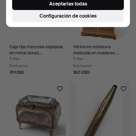
Aceptarlas todas
Configuración de cookies
Caja tipo francesa espejada
Vitrina en miniatura
en metal dorad…
realizada en maderas …
6 días
6 días
Estimación
Estimación
70 USD
162 USD