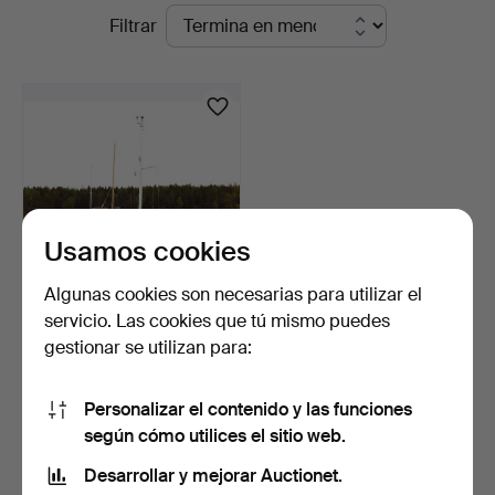
Subastas
Filtrar
Crafoord
en
Auktioner
curso
Stockholm
Usamos cookies
Algunas cookies son necesarias para utilizar el
servicio. Las cookies que tú mismo puedes
CRUCERO A MOTOR
gestionar se utilizan para:
M/Y ARIADNE DEL
HISTORIADO…
25 días
7 pujas
Personalizar el contenido y las funciones
6.749 USD
según cómo utilices el sitio web.
Lote
seleccionado
Desarrollar y mejorar Auctionet.
Suscribir búsqueda