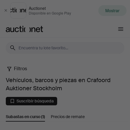
Auctionet
Mostrar
Cerrar
Disponible en Google Play
Auctionet.com
Filtros
Vehículos,
Vehículos, barcos y piezas en Crafoord
barcos
Auktioner Stockholm
y
Suscribir búsqueda
piezas
Subastas en curso
(1)
Precios de remate
en