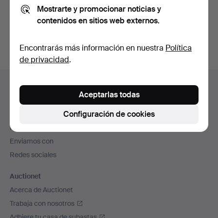
Mostrarte y promocionar noticias y
También puedes buscar en
nuestro archivo de
contenidos en sitios web externos.
subastas concluidas
.
Encontrarás más información en nuestra
Política
de privacidad
.
Navegación
Ayuda y contacto
en
Aceptarlas todas
Contacta con el servicio de atención al cliente
el
Configuración de cookies
Todas las casas de subastas
pie
Modos de pago
de
Enviamos con
página
Redes sociales
Auctionet
Acerca de Auctionet
Trabaja con nosotros
Adhiere tu casa de subastas