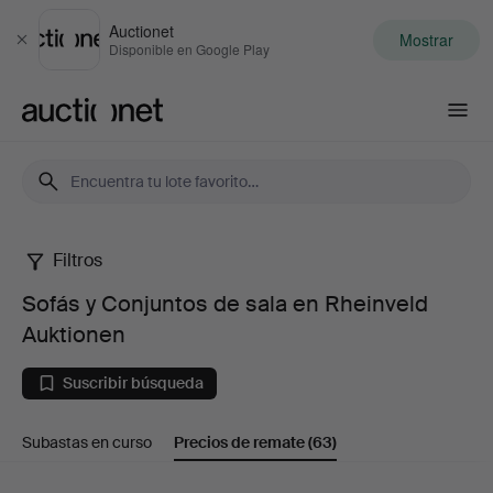
Auctionet
Mostrar
Cerrar
Disponible en Google Play
Auctionet.com
Filtros
Sofás
Sofás y Conjuntos de sala en Rheinveld
y
Auktionen
Conjuntos
Suscribir búsqueda
de
Subastas en curso
Precios de remate
(63)
sala