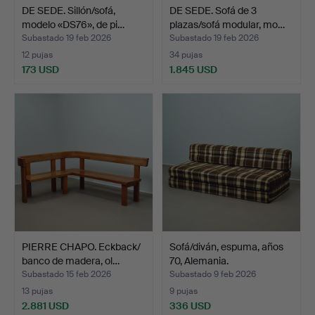
DE SEDE. Sillón/sofá,
DE SEDE. Sofá de 3
modelo «DS76», de pi…
plazas/sofá modular, mo…
Subastado 19 feb 2026
Subastado 19 feb 2026
12 pujas
34 pujas
173 USD
1.845 USD
PIERRE CHAPO. Eckback/
Sofá/diván, espuma, años
banco de madera, ol…
70, Alemania.
Subastado 15 feb 2026
Subastado 9 feb 2026
13 pujas
9 pujas
2.881 USD
336 USD