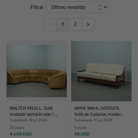
Precios
Filtrar
en
de
Rheinveld
1
2
remate
Auktionen
WALTER KNOLL. Sofá
ARNE WAHL IVERSEN.
modular semicircular / …
Sofá de 3 plazas, mader…
Subastado 19 jul 2026
Subastado 10 jul 2026
20 pujas
5 pujas
4.559 USD
58 USD