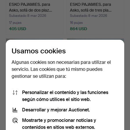
ESKO PAJAMIES. para
ESKO PAJAMIES. para
Asko, sofá de dos plaz…
Asko, sofá de tres pla…
Subastado 8 mar 2026
Subastado 8 mar 2026
17 pujas
16 pujas
405 USD
864 USD
Usamos cookies
Algunas cookies son necesarias para utilizar el
servicio. Las cookies que tú mismo puedes
gestionar se utilizan para:
Personalizar el contenido y las funciones
según cómo utilices el sitio web.
PETER HVIDT & ORLA
ESKO PAJAMIES. para
MØLGAARD-NIELSEN.
Asko, sofá de tres pla…
Desarrollar y mejorar Auctionet.
para …
Subastado 8 mar 2026
Subastado 5 mar 2026
Mostrarte y promocionar noticias y
11 pujas
7 pujas
980 USD
404 USD
contenidos en sitios web externos.