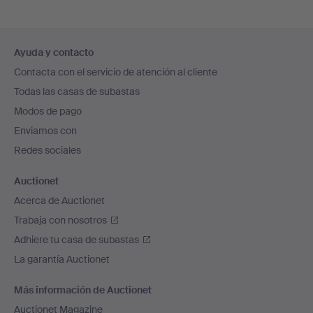
Navegación
Ayuda y contacto
en
Contacta con el servicio de atención al cliente
el
Todas las casas de subastas
pie
Modos de pago
de
Enviamos con
página
Redes sociales
Auctionet
Acerca de Auctionet
Trabaja con nosotros
Adhiere tu casa de subastas
La garantía Auctionet
Más información de Auctionet
Auctionet Magazine