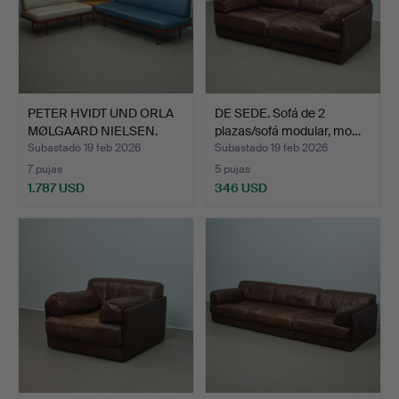
PETER HVIDT UND ORLA
DE SEDE. Sofá de 2
MØLGAARD NIELSEN.
plazas/sofá modular, mo…
par…
Subastado 19 feb 2026
Subastado 19 feb 2026
7 pujas
5 pujas
1.787 USD
346 USD