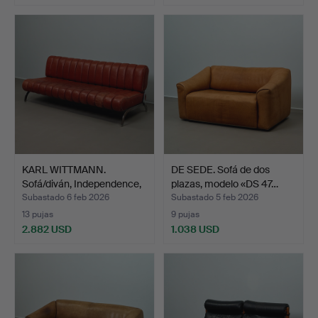
KARL WITTMANN.
DE SEDE. Sofá de dos
Sofá/diván, Independence,
plazas, modelo «DS 47…
p…
Subastado 6 feb 2026
Subastado 5 feb 2026
13 pujas
9 pujas
2.882 USD
1.038 USD