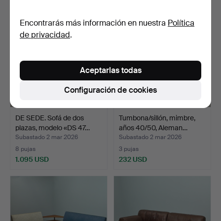
Encontrarás más información en nuestra
Política
de privacidad
.
Aceptarlas todas
Configuración de cookies
DE SEDE. Sofá de dos
Tumbona/sillón, mimbre,
plazas, modelo «DS 47…
años 40/50, Aleman…
Subastado 2 mar 2026
Subastado 2 mar 2026
8 pujas
3 pujas
1.095 USD
232 USD