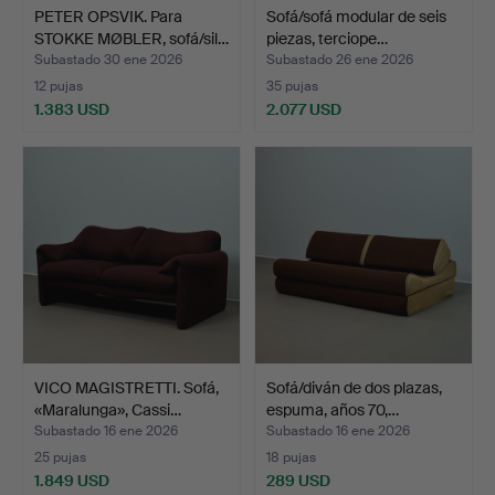
PETER OPSVIK. Para
Sofá/sofá modular de seis
STOKKE MØBLER, sofá/sil…
piezas, terciope…
Subastado 30 ene 2026
Subastado 26 ene 2026
12 pujas
35 pujas
1.383 USD
2.077 USD
VICO MAGISTRETTI. Sofá,
Sofá/diván de dos plazas,
«Maralunga», Cassi…
espuma, años 70,…
Subastado 16 ene 2026
Subastado 16 ene 2026
25 pujas
18 pujas
1.849 USD
289 USD