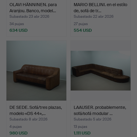
OLAVI HÄNNINEN. para
MARIO BELLINI. en el estilo
Aranjou. Banco, model…
de, sofá de tr…
Subastado 23 abr 2026
Subastado 22 abr 2026
34 pujas
27 pujas
634 USD
554 USD
DE SEDE. Sofá/tres plazas,
LAAUSER. probablemente,
modelo «DS 44»,…
sofá/sofá modular …
Subastado 8 abr 2026
Subastado 5 abr 2026
4 pujas
13 pujas
980 USD
1.111 USD