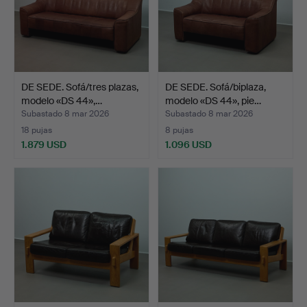
DE SEDE. Sofá/tres plazas,
DE SEDE. Sofá/biplaza,
modelo «DS 44»,…
modelo «DS 44», pie…
Subastado 8 mar 2026
Subastado 8 mar 2026
18 pujas
8 pujas
1.879 USD
1.096 USD