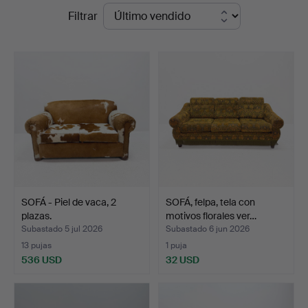
Precios
Filtrar
en
de
TOKA
remate
Auktionshus
SOFÁ - Piel de vaca, 2
SOFÁ, felpa, tela con
plazas.
motivos florales ver…
Subastado 5 jul 2026
Subastado 6 jun 2026
13 pujas
1 puja
536 USD
32 USD