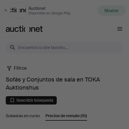
Auctionet
Mostrar
Cerrar
Disponible en Google Play
Auctionet.com
Filtros
Sofás
Sofás y Conjuntos de sala en TOKA
y
Auktionshus
Conjuntos
Suscribir búsqueda
de
Subastas en curso
Precios de remate
(15)
sala