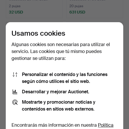
2 pujas
20 pujas
32 USD
631 USD
Usamos cookies
Algunas cookies son necesarias para utilizar el
servicio. Las cookies que tú mismo puedes
gestionar se utilizan para:
Personalizar el contenido y las funciones
según cómo utilices el sitio web.
Un sofá de cocina, olmo del
SOFÁ - Furinova Smile, tela
siglo XX.
verde oliva.
Desarrollar y mejorar Auctionet.
Subastado 16 dic 2025
Subastado 1 dic 2025
Mostrarte y promocionar noticias y
8 pujas
7 pujas
contenidos en sitios web externos.
116 USD
631 USD
Encontrarás más información en nuestra
Política