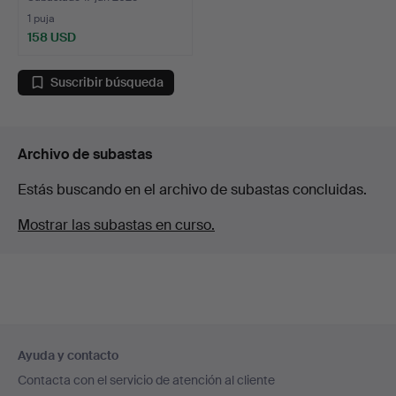
1 puja
158 USD
Suscribir búsqueda
Archivo de subastas
Estás buscando en el archivo de subastas concluidas.
Mostrar las subastas en curso.
Navegación
Ayuda y contacto
en
Contacta con el servicio de atención al cliente
el