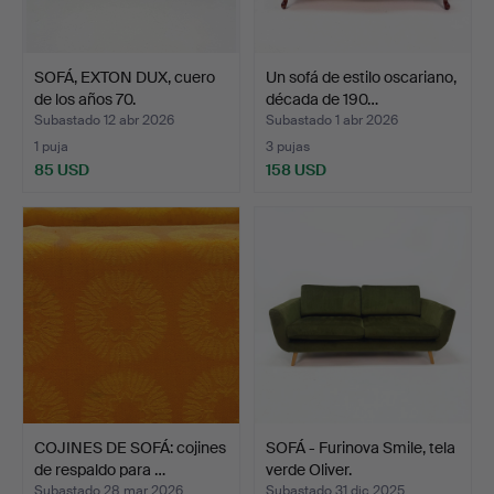
SOFÁ, EXTON DUX, cuero
Un sofá de estilo oscariano,
de los años 70.
década de 190…
Subastado 12 abr 2026
Subastado 1 abr 2026
1 puja
3 pujas
85 USD
158 USD
COJINES DE SOFÁ: cojines
SOFÁ - Furinova Smile, tela
de respaldo para …
verde Oliver.
Subastado 28 mar 2026
Subastado 31 dic 2025