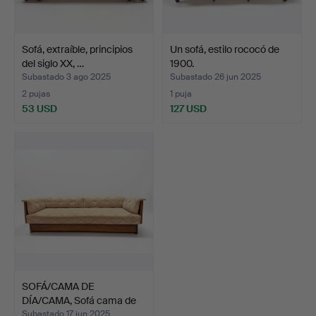
Sofá, extraíble, principios
Un sofá, estilo rococó de
del siglo XX, …
1900.
Subastado 3 ago 2025
Subastado 26 jun 2025
2 pujas
1 puja
53 USD
127 USD
SOFÁ/CAMA DE
DÍA/CAMA, Sofá cama de
los añ…
Subastado 17 jun 2025