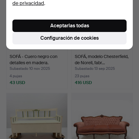
de privacidad
.
Aceptarlas todas
Configuración de cookies
SOFÁ - Cuero negro con
SOFÁ, modelo Chesterfield,
detalles en madera.
de Norell, fabr…
Subastado 10 nov 2025
Subastado 13 sep 2025
4 pujas
23 pujas
43 USD
416 USD