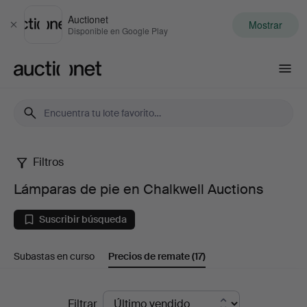
Auctionet
Mostrar
Cerrar
Disponible en Google Play
Auctionet.com
Filtros
Lámparas
Lámparas de pie en Chalkwell Auctions
de
Suscribir búsqueda
pie
Subastas en curso
Precios de remate
(17)
en
Chalkwell
Precios
Filtrar