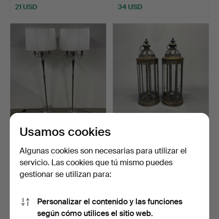
21 USD
34 USD
Usamos cookies
212
.
PAR DE LÁMPARAS
24
.
LÁMPARAS EN FORMA
ESTÁNDAR.
DE FAROL.
Algunas cookies son necesarias para utilizar el
Vendido
Vendido
servicio. Las cookies que tú mismo puedes
61 USD
68 USD
gestionar se utilizan para:
Personalizar el contenido y las funciones
según cómo utilices el sitio web.