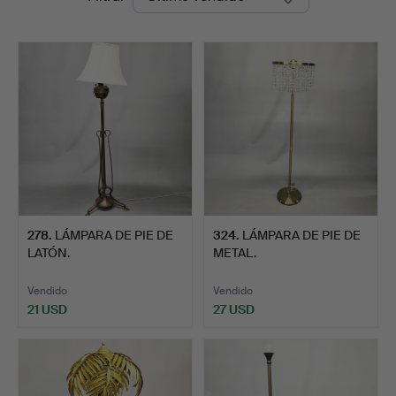
de
Auctions
remate
278
.
LÁMPARA DE PIE DE
324
.
LÁMPARA DE PIE DE
LATÓN.
METAL.
Vendido
Vendido
21 USD
27 USD