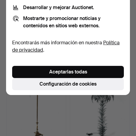
Desarrollar y mejorar Auctionet.
Mostrarte y promocionar noticias y
contenidos en sitios web externos.
Encontrarás más información en nuestra
Política
BASE DE LÁMPARA DE
LINTERNAS DE
de privacidad
.
MESA DE METAL DORADO.
TORMENTA DE METAL Y
VIDRIO.
Subastado 22 abr 2025
Subastado 23 dic 2024
2 pujas
4 pujas
Aceptarlas todas
75 USD
75 USD
Configuración de cookies