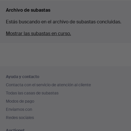
Archivo de subastas
Estás buscando en el archivo de subastas concluidas.
Mostrar las subastas en curso.
Navegación
Ayuda y contacto
en
Contacta con el servicio de atención al cliente
el
Todas las casas de subastas
pie
Modos de pago
de
Enviamos con
página
Redes sociales
Auctionet