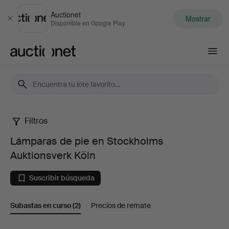
Auctionet
Mostrar
Cerrar
Disponible en Google Play
Auctionet.com
Filtros
Lámparas
Lámparas de pie en Stockholms
de
Auktionsverk Köln
pie
Suscribir búsqueda
en
Subastas en curso
(2)
Precios de remate
Stockholms