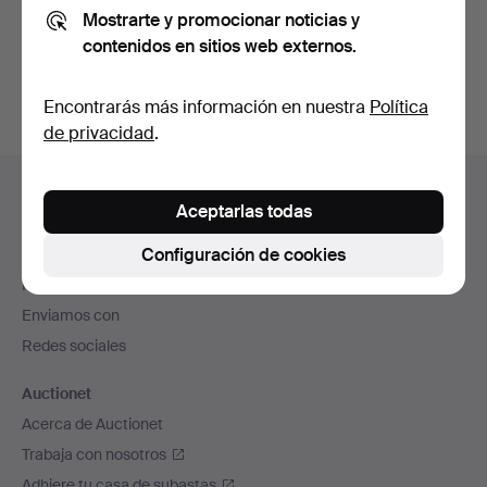
Mostrarte y promocionar noticias y
También puedes buscar en
nuestro archivo de
contenidos en sitios web externos.
subastas concluidas
.
Encontrarás más información en nuestra
Política
de privacidad
.
Navegación
Ayuda y contacto
en
Aceptarlas todas
Contacta con el servicio de atención al cliente
el
Configuración de cookies
Todas las casas de subastas
pie
Modos de pago
de
Enviamos con
página
Redes sociales
Auctionet
Acerca de Auctionet
Trabaja con nosotros
Adhiere tu casa de subastas