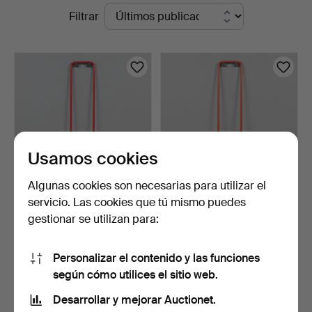
Subastas
Filtrar
Auktionsverk
en
Köln
curso
Usamos cookies
Algunas cookies son necesarias para utilizar el
servicio. Las cookies que tú mismo puedes
MARILENA BOCCATO,
MARILENA BOCCATO,
gestionar se utilizan para:
GIAN NICOLA GIGANTE,
GIAN NICOLA GIGANTE,
ANT…
ANT…
2 días
2 días
1 puja
1 puja
Personalizar el contenido y las funciones
58 USD
58 USD
según cómo utilices el sitio web.
Desarrollar y mejorar Auctionet.
Suscribir búsqueda