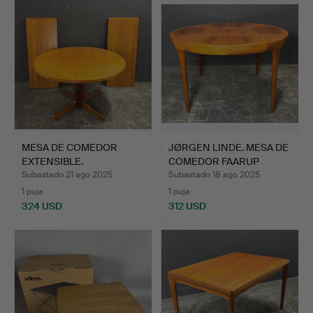
MESA DE COMEDOR
JØRGEN LINDE. MESA DE
EXTENSIBLE.
COMEDOR FAARUP
MØBEL…
Subastado 21 ago 2025
Subastado 18 ago 2025
1 puja
1 puja
324 USD
312 USD