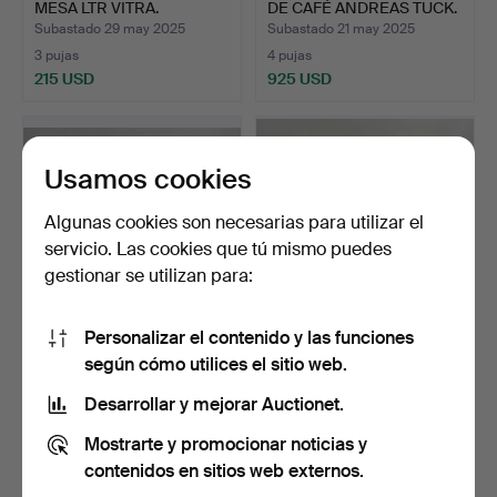
MESA LTR VITRA.
DE CAFÉ ANDREAS TUCK.
Subastado 29 may 2025
Subastado 21 may 2025
3 pujas
4 pujas
215 USD
925 USD
Usamos cookies
Algunas cookies son necesarias para utilizar el
servicio. Las cookies que tú mismo puedes
gestionar se utilizan para:
Personalizar el contenido y las funciones
CHARLES & RAY EAMES. 1
CHARLES & RAY EAMES.
según cómo utilices el sitio web.
MESA LTR VITRA.
MESA VITRA DE 2 LITRO…
Subastado 17 may 2025
Subastado 15 may 2025
Desarrollar y mejorar Auctionet.
1 puja
1 puja
Mostrarte y promocionar noticias y
203 USD
405 USD
contenidos en sitios web externos.