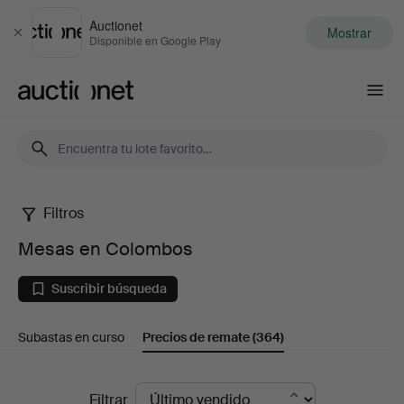
Auctionet
Mostrar
Cerrar
Disponible en Google Play
Auctionet.com
Filtros
Mesas
Mesas en Colombos
en
Suscribir búsqueda
Colombos
Subastas en curso
Precios de remate
(364)
Precios
Filtrar