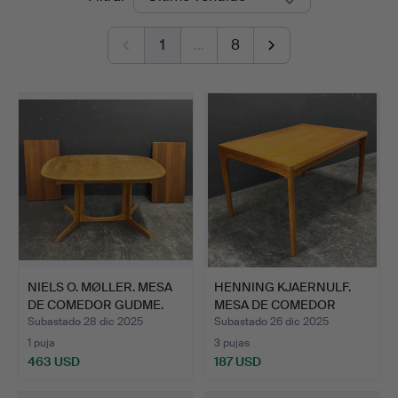
de
1
…
8
remate
NIELS O. MØLLER. MESA
HENNING KJAERNULF.
DE COMEDOR GUDME.
MESA DE COMEDOR
EXTENSI…
Subastado 28 dic 2025
Subastado 26 dic 2025
1 puja
3 pujas
463 USD
187 USD