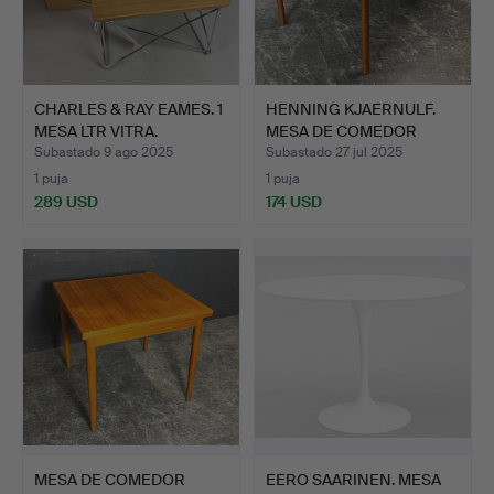
CHARLES & RAY EAMES. 1
HENNING KJAERNULF.
MESA LTR VITRA.
MESA DE COMEDOR
EXTENSI…
Subastado 9 ago 2025
Subastado 27 jul 2025
1 puja
1 puja
289 USD
174 USD
MESA DE COMEDOR
EERO SAARINEN. MESA