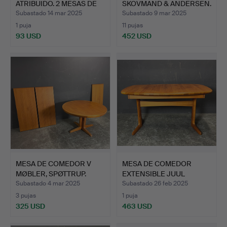
ATRIBUIDO. 2 MESAS DE
SKOVMAND & ANDERSEN.
CAFÉ.
Subastado 14 mar 2025
Subastado 9 mar 2025
1 puja
11 pujas
93 USD
452 USD
MESA DE COMEDOR V
MESA DE COMEDOR
MØBLER, SPØTTRUP.
EXTENSIBLE JUUL
KRISTENSEN.
Subastado 4 mar 2025
Subastado 26 feb 2025
3 pujas
1 puja
325 USD
463 USD