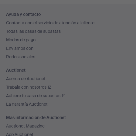
Navegación
Ayuda y contacto
en
Contacta con el servicio de atención al cliente
el
Todas las casas de subastas
pie
Modos de pago
de
Enviamos con
página
Redes sociales
Auctionet
Acerca de Auctionet
Trabaja con nosotros
Adhiere tu casa de subastas
La garantía Auctionet
Más información de Auctionet
Auctionet Magazine
App Auctionet