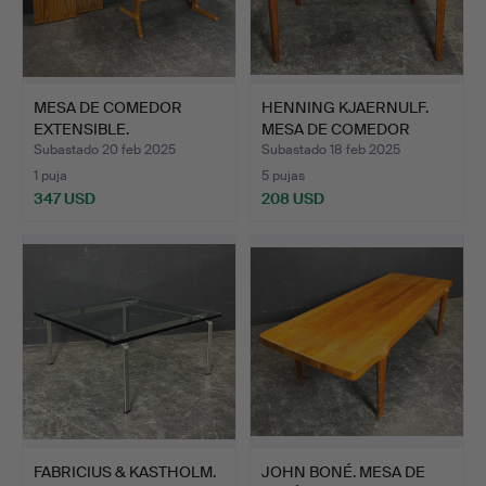
MESA DE COMEDOR
HENNING KJAERNULF.
EXTENSIBLE.
MESA DE COMEDOR
EXTENSI…
Subastado 20 feb 2025
Subastado 18 feb 2025
1 puja
5 pujas
347 USD
208 USD
FABRICIUS & KASTHOLM.
JOHN BONÉ. MESA DE