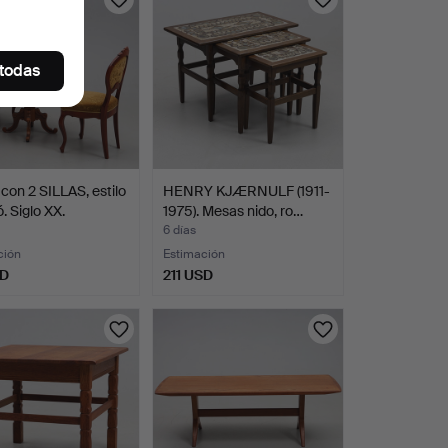
 todas
on 2 SILLAS, estilo
HENRY KJÆRNULF (1911-
. Siglo XX.
1975). Mesas nido, ro…
6 días
ción
Estimación
SD
211 USD