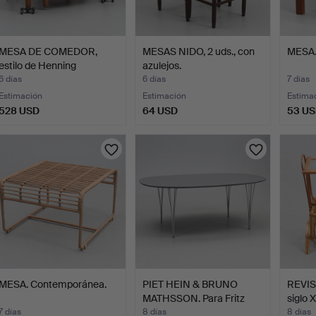
MESA DE COMEDOR,
MESAS NIDO, 2 uds., con
MESA. 
estilo de Henning
azulejos.
Kjaernu…
6 días
6 días
7 días
Estimación
Estimación
Estima
528 USD
64 USD
53 U
MESA. Contemporánea.
PIET HEIN & BRUNO
REVIST
MATHSSON. Para Fritz
siglo X
Han…
7 días
8 días
8 días