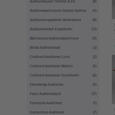
Auktionshuset Thörner & Ek
(9)
Auktionskammaren Sydost Kalmar
(4)
Auktionsmagasinet Vänersborg
(8)
Auktionsverket Engelholm
(12)
Björnssons Auktionskammare
(11)
Borås Auktionshall
(2)
Crafoord Auktioner Lund
(2)
Crafoord Auktioner Malmö
(5)
Crafoord Auktioner Stockholm
(6)
Ekenbergs Auktioner
(5)
Falun Auktionsbyrå
(17)
Formstad Auktioner
(7)
Garpenhus Auktioner
(7)