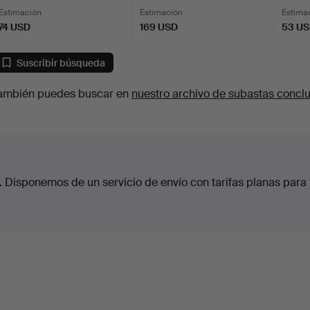
Estimación
Estimación
Estima
74 USD
169 USD
53 U
Suscribir búsqueda
ambién puedes buscar en
nuestro archivo de subastas concl
. Disponemos de un servicio de envío con tarifas planas para 