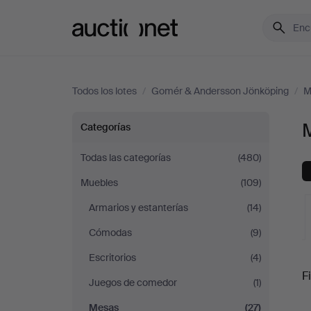
Auctionet.com
Todos los lotes
/
Gomér & Andersson Jönköping
/
M
Mesas
Categorías
en
Todas las categorías
(480)
Muebles
(109)
Gomér
Armarios y estanterías
(14)
&
Cómodas
(9)
Andersson
Escritorios
(4)
S
Fi
Juegos de comedor
(1)
Jönköping
Mesas
(27)