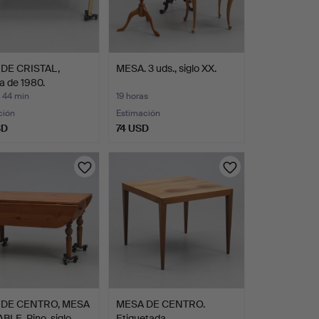
DE CRISTAL,
MESA. 3 uds., siglo XX.
a de 1980.
 44 min
19 horas
ción
Estimación
SD
74 USD
 DE CENTRO, MESA
MESA DE CENTRO.
LE. Pino, siglo…
Etiquetada