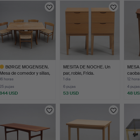
urso
BØRGE MOGENSEN.
MESITA DE NOCHE. Un
MESA
Mesa de comedor y sillas,
par, roble, Frida.
caoba,
…
…
16 horas
1 día
12 hora
25 pujas
6 pujas
4 pujas
844 USD
53 USD
48 U
ote
eleccionado