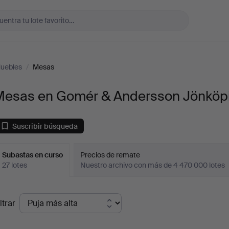
uebles
/
Mesas
Mesas en Gomér & Andersson Jönköp
Suscribir búsqueda
Subastas en curso
Precios de remate
27 lotes
Nuestro archivo con más de 4 470 000 lotes
ubastas
ltrar
en