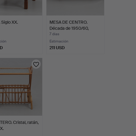
Siglo XX.
MESA DE CENTRO.
Década de 1950/60,
marcada…
7 días
ción
Estimación
SD
211 USD
ERO. Cristal, ratán,
X.