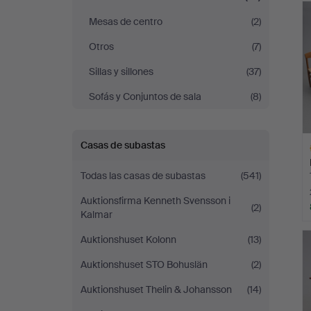
c
Mesas de centro
(2)
Otros
(7)
Sillas y sillones
(37)
Sofás y Conjuntos de sala
(8)
Casas de subastas
Todas las casas de subastas
(541)
Auktionsfirma Kenneth Svensson i
(2)
Kalmar
L
Auktionshuset Kolonn
(13)
s
Auktionshuset STO Bohuslän
(2)
Auktionshuset Thelin & Johansson
(14)