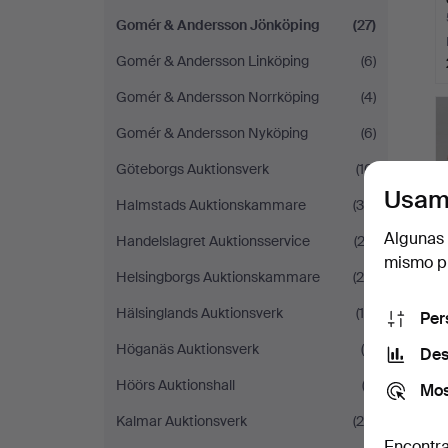
Gomér & Andersson Jönköping
(27)
Gomér & Andersson Linköping
(6)
Gomér & Andersson Norrköping
(4)
Gomér & Andersson Nyköping
(6)
Göteborgs Auktionsverk
(10)
Usam
Halmstads Auktionskammare
(39)
Algunas 
Handelslagret Auktionsservice
(23)
mismo pu
Helsingborgs Auktionskammare
(29)
Hälsinglands Auktionsverk
(18)
Per
Höganäs Auktionsverk
(4)
Des
Höörs Auktionshall
(2)
Mos
Kalmar Auktionsverk
(20)
Encontra