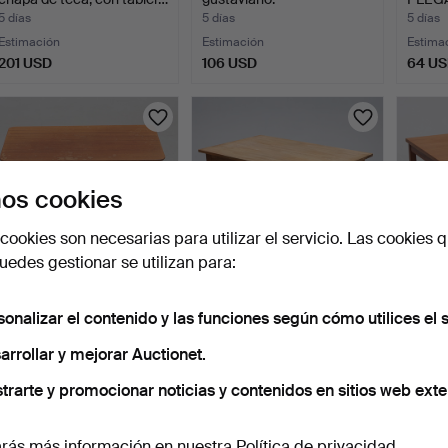
5 días
5 días
5 días
Estimación
Estimación
Estima
201 USD
106 USD
64 U
os cookies
cookies son necesarias para utilizar el servicio. Las cookies q
edes gestionar se utilizan para:
MESA. Con revistero,
MESA DE COMEDOR, en
MESA 
sonalizar el contenido y las funciones según cómo utilices el s
modelo tipo "string",…
roble macizo.
5 días
5 días
5 días
arrollar y mejorar Auctionet.
Estimación
Estimación
Estima
trarte y promocionar noticias y contenidos en sitios web exte
53 USD
74 USD
64 U
rás más información en nuestra
Política de privacidad
.