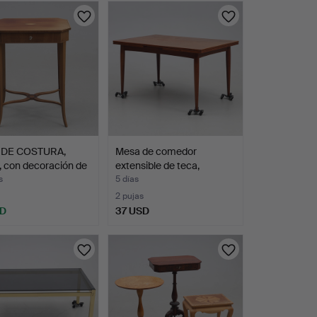
 DE COSTURA,
Mesa de comedor
 con decoración de
extensible de teca,
segund…
s
5 días
2 pujas
SD
37 USD