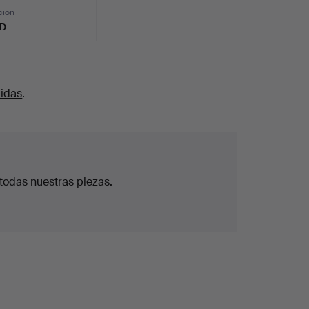
ción
SD
uidas
.
todas nuestras piezas.