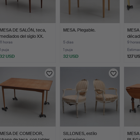
MESA DE SALÓN, teca,
MESA. Plegable.
MESA 
mediados del siglo XX.
décad
11 horas
5 días
9 horas
1 puja
1 puja
Estima
32 USD
32 USD
127 U
MESA DE COMEDOR,
SILLONES, estilo
MESA
chapa de teca, con tabler…
gustaviano.
PLEGAB