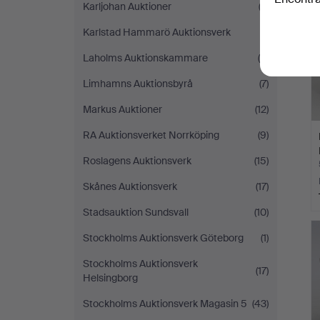
Karljohan Auktioner
(2)
Karlstad Hammarö Auktionsverk
(1)
Laholms Auktionskammare
(5)
Limhamns Auktionsbyrå
(7)
Markus Auktioner
(12)
RA Auktionsverket Norrköping
(9)
Roslagens Auktionsverk
(15)
Skånes Auktionsverk
(17)
Stadsauktion Sundsvall
(10)
Stockholms Auktionsverk Göteborg
(1)
Stockholms Auktionsverk
(17)
Helsingborg
Stockholms Auktionsverk Magasin 5
(43)