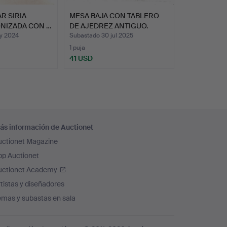
R SIRIA
MESA BAJA CON TABLERO
ONIZADA CON …
DE AJEDREZ ANTIGUO.
y 2024
Subastado 30 jul 2025
1 puja
41 USD
ás información de Auctionet
uctionet Magazine
pp Auctionet
uctionet Academy
tistas y diseñadores
emas y subastas en sala