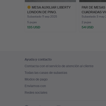
MESA AUXILIAR LIBERTY
PAR DE MESAS
LONDON DE PINO.
CUADRADAS VI
Subastado 11 sep 2025
Subastado 3 may 
5 pujas
2 pujas
135 USD
54 USD
Lote
seleccionado
Navegación
Ayuda y contacto
en
Contacta con el servicio de atención al cliente
el
Todas las casas de subastas
pie
Modos de pago
de
Enviamos con
página
Redes sociales