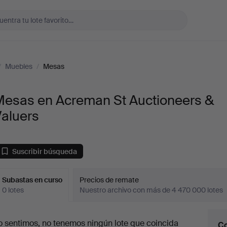
/
Muebles
/
Mesas
Mesas en Acreman St Auctioneers &
Valuers
Suscribir búsqueda
Subastas en curso
Precios de remate
0 lotes
Nuestro archivo con más de 4 470 000 lotes
ubastas
o sentimos, no tenemos ningún lote que coincida
Co