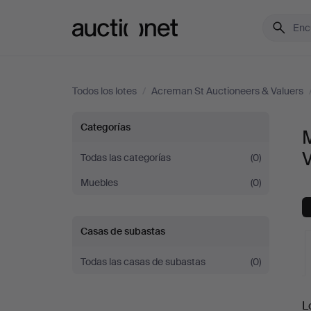
Auctionet.com
Todos los lotes
/
Acreman St Auctioneers & Valuers
Mesas
Categorías
en
Todas las categorías
(0)
Muebles
(0)
Acreman
St
Casas de subastas
Auctioneers
Todas las casas de subastas
(0)
&
S
L