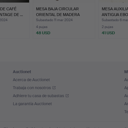
 DE CAFÉ
MESA BAJA CIRCULAR
MESA AUXILIA
NTAGE DE …
ORIENTAL DE MADERA
ANTIGUA EB
DURA…
2024
Subastado 11 mar 2024
Subastado 6 ma
4 pujas
2 pujas
48 USD
41 USD
Auctionet
M
Acerca de Auctionet
A
Trabaja con nosotros
A
Adhiere tu casa de subastas
A
La garantía Auctionet
Ar
T