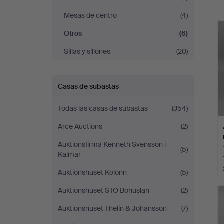
Mesas de centro
(4)
c
Otros
(6)
Sillas y sillones
(20)
Casas de subastas
Todas las casas de subastas
(354)
Arce Auctions
(2)
Auktionsfirma Kenneth Svensson i
(5)
Kalmar
Auktionshuset Kolonn
(5)
Auktionshuset STO Bohuslän
(2)
Auktionshuset Thelin & Johansson
(7)