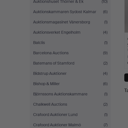
Auktionshuset Thörner & Ek
(10)
Auktionskammaren Sydost Kalmar
(6)
Auktionsmagasinet Vänersborg
(1)
Auktionsverket Engelholm
(4)
Balclis
(1)
Barcelona Auctions
(9)
Batemans of Stamford
(2)
Bidstrup Auktioner
(4)
Bishop & Miller
(6)
T
Björnssons Auktionskammare
(1)
Chalkwell Auctions
(2)
Crafoord Auktioner Lund
(1)
Crafoord Auktioner Malmö
(7)