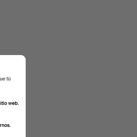
ue tú
itio web.
rnos.