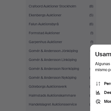
Crafoord Auktioner Stockholm
(8)
Ekenbergs Auktioner
(5)
Falun Auktionsbyrå
(6)
Formstad Auktioner
(1)
Garpenhus Auktioner
(1)
Gomér & Andersson Jönköping
(7)
Usam
Gomér & Andersson Linköping
(1)
Algunas 
Gomér & Andersson Norrköping
(3)
mismo pu
Gomér & Andersson Nyköping
(5)
Per
Göteborgs Auktionsverk
(4)
Des
Halmstads Auktionskammare
(9)
Mos
Handelslagret Auktionsservice
(8)