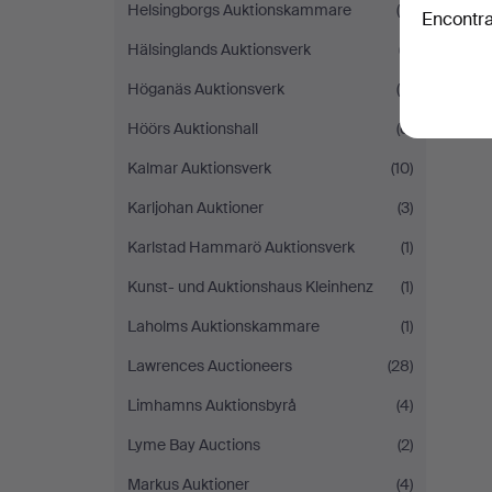
Helsingborgs Auktionskammare
(8)
Encontra
Hälsinglands Auktionsverk
(7)
Höganäs Auktionsverk
(4)
Höörs Auktionshall
(6)
Kalmar Auktionsverk
(10)
Karljohan Auktioner
(3)
Karlstad Hammarö Auktionsverk
(1)
Kunst- und Auktionshaus Kleinhenz
(1)
Laholms Auktionskammare
(1)
Lawrences Auctioneers
(28)
Limhamns Auktionsbyrå
(4)
Lyme Bay Auctions
(2)
Markus Auktioner
(4)