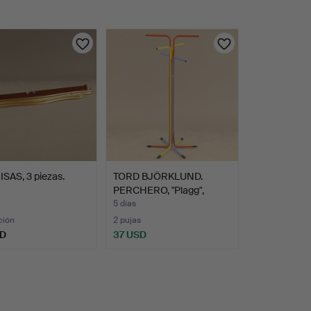
SAS, 3 piezas.
TORD BJÖRKLUND.
PERCHERO, "Plagg",
metal, …
5 días
ción
2 pujas
SD
37 USD