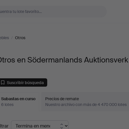
ebles
/
Otros
Otros en Södermanlands Auktionsverk
Suscribir búsqueda
Subastas en curso
Precios de remate
6 lotes
Nuestro archivo con más de 4 470 000 lotes
ubastas
ltrar