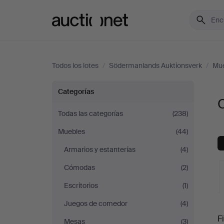
Auctionet.com
Todos los lotes
/
Södermanlands Auktionsverk
/
Mu
Otros
Categorías
en
Todas las categorías
(238)
Muebles
(44)
Södermanlands
Armarios y estanterías
(4)
Auktionsverk
Cómodas
(2)
Escritorios
(1)
Juegos de comedor
(4)
S
Fi
Mesas
(3)