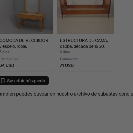
CÓMODA DE RECIBIDOR
ESTRUCTURA DE CAMA,
y espejo, roble.
caoba, década de 1950.
5 días
9 días
Estimación
Estimación
64 USD
74 USD
Suscribir búsqueda
ambién puedes buscar en
nuestro archivo de subastas concl