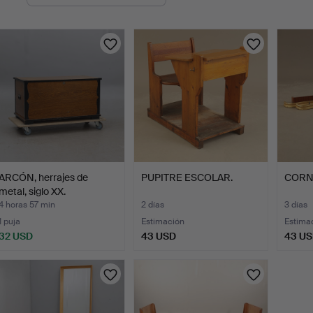
en
urso
ARCÓN, herrajes de
PUPITRE ESCOLAR.
CORNI
metal, siglo XX.
4 horas 57 min
2 días
3 días
1 puja
Estimación
Estima
32 USD
43 USD
43 U