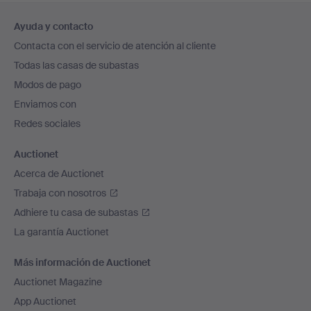
Navegación
Ayuda y contacto
en
Contacta con el servicio de atención al cliente
el
Todas las casas de subastas
pie
Modos de pago
de
Enviamos con
página
Redes sociales
Auctionet
Acerca de Auctionet
Trabaja con nosotros
Adhiere tu casa de subastas
La garantía Auctionet
Más información de Auctionet
Auctionet Magazine
App Auctionet