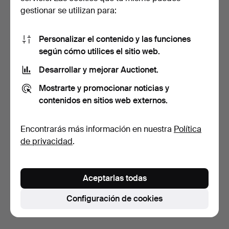
gestionar se utilizan para:
Personalizar el contenido y las funciones
según cómo utilices el sitio web.
Desarrollar y mejorar Auctionet.
PIEDESTALES, 2 uds., con
Mostrarte y promocionar noticias y
tableros de piedr…
6 días
contenidos en sitios web externos.
Estimación
64 USD
Encontrarás más información en nuestra
Política
de privacidad
.
Suscribir búsqueda
También puedes buscar en
nuestro archivo de
Aceptarlas todas
subastas concluidas
.
Configuración de cookies