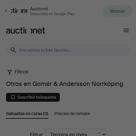
Auctionet
Mostrar
Cerrar
Disponible en Google Play
Auctionet.com
Filtros
Otros
Otros en Gomér & Andersson Norrköping
en
Suscribir búsqueda
Gomér
Subastas en curso
(3)
Precios de remate
&
Andersson
Subastas
Filtrar