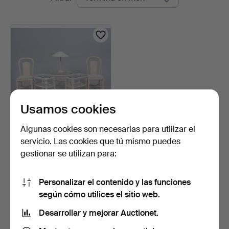
en
Linköping
curso
Usamos cookies
Algunas cookies son necesarias para utilizar el
MUEBLES DE MIMBRE, 2
servicio. Las cookies que tú mismo puedes
sillas, 3 mesas (2+1)…
gestionar se utilizan para:
2 días
Estimación
106 USD
Personalizar el contenido y las funciones
según cómo utilices el sitio web.
Suscribir búsqueda
Desarrollar y mejorar Auctionet.
También puedes buscar en
nuestro archivo de