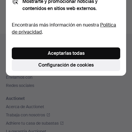
Mostrarte y promocionar noticias y
subastas concluidas
.
contenidos en sitios web externos.
Encontrarás más información en nuestra
Política
de privacidad
.
Navegación
Ayuda y contacto
en
Contacta con el servicio de atención al cliente
Aceptarlas todas
el
Todas las casas de subastas
pie
Configuración de cookies
Modos de pago
de
Enviamos con
página
Redes sociales
Auctionet
Acerca de Auctionet
Trabaja con nosotros
Adhiere tu casa de subastas
La garantía Auctionet