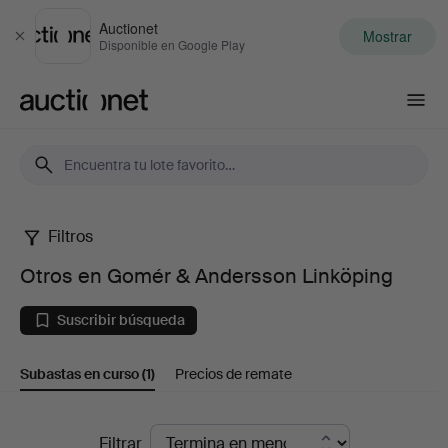
Auctionet
Mostrar
Cerrar
Disponible en Google Play
Auctionet.com
Filtros
Otros
Otros en Gomér & Andersson Linköping
en
Suscribir búsqueda
Gomér
Subastas en curso
(1)
Precios de remate
&
Andersson
Subastas
Filtrar