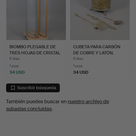
BIOMBO PLEGABLE DE
CUBETA PARA CARBÓN
TRES HOJAS DE CRISTAL
DE COBRE Y LATÓN.
C…
6 días
6 días
1 puja
1 puja
34 USD
34 USD
Suscribir búsqueda
También puedes buscar en
nuestro archivo de
subastas concluidas
.