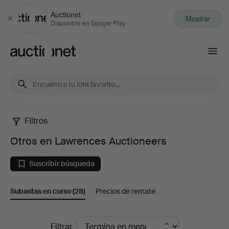
Auctionet
Mostrar
Cerrar
Disponible en Google Play
Auctionet.com
Filtros
Otros
Otros en Lawrences Auctioneers
en
Suscribir búsqueda
Lawrences
Subastas en curso
(28)
Precios de remate
Auctioneers
Subastas
Filtrar