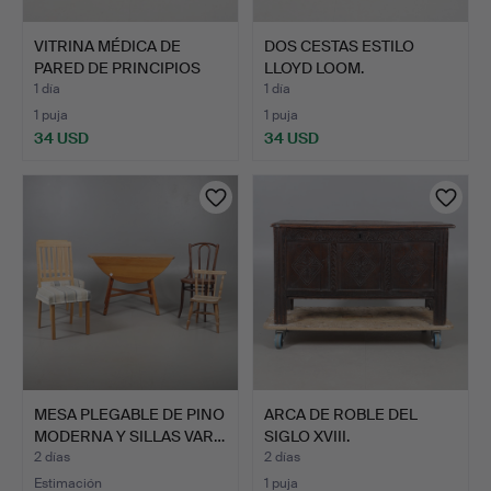
VITRINA MÉDICA DE
DOS CESTAS ESTILO
PARED DE PRINCIPIOS
LLOYD LOOM.
DEL …
1 día
1 día
1 puja
1 puja
34 USD
34 USD
MESA PLEGABLE DE PINO
ARCA DE ROBLE DEL
MODERNA Y SILLAS VAR…
SIGLO XVIII.
2 días
2 días
Estimación
1 puja