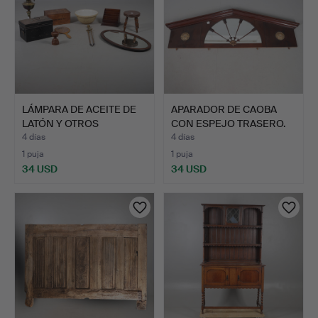
LÁMPARA DE ACEITE DE
APARADOR DE CAOBA
LATÓN Y OTROS
CON ESPEJO TRASERO.
ARTÍCUL…
4 días
4 días
1 puja
1 puja
34 USD
34 USD