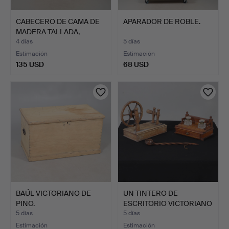
CABECERO DE CAMA DE
APARADOR DE ROBLE.
MADERA TALLADA,
SIGLOS…
4 días
5 días
Estimación
Estimación
135 USD
68 USD
BAÚL VICTORIANO DE
UN TINTERO DE
PINO.
ESCRITORIO VICTORIANO
DE ROB…
5 días
5 días
Estimación
Estimación