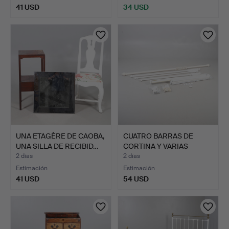
41 USD
34 USD
UNA ETAGÈRE DE CAOBA,
CUATRO BARRAS DE
UNA SILLA DE RECIBID…
CORTINA Y VARIAS
PERSIANA…
2 días
2 días
Estimación
Estimación
41 USD
54 USD