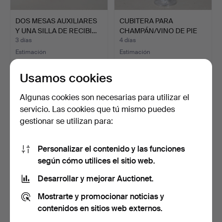
DOS MESAS AUXILIARES
CUBITERA PARA
Y UNA SILLA DE RECIBI…
CHAMPÁN/VINO DE PIE
EN METAL…
3 días
4 días
Estimación
Estimación
41 USD
81 USD
Usamos cookies
Algunas cookies son necesarias para utilizar el
servicio. Las cookies que tú mismo puedes
gestionar se utilizan para:
Personalizar el contenido y las funciones
según cómo utilices el sitio web.
Desarrollar y mejorar Auctionet.
PAREJA DE MORILLOS DE
VITRINA ESQUINERA DE
Mostrarte y promocionar noticias y
LATÓN.
REPRODUCCIÓN.
4 días
4 días
contenidos en sitios web externos.
Estimación
Estimación