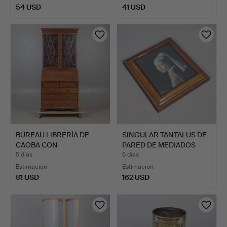
54 USD
41 USD
BUREAU LIBRERÍA DE
SINGULAR TANTALUS DE
CAOBA CON
PARED DE MEDIADOS
INCRUSTACIONE…
DEL…
5 días
6 días
Estimación
Estimación
81 USD
162 USD