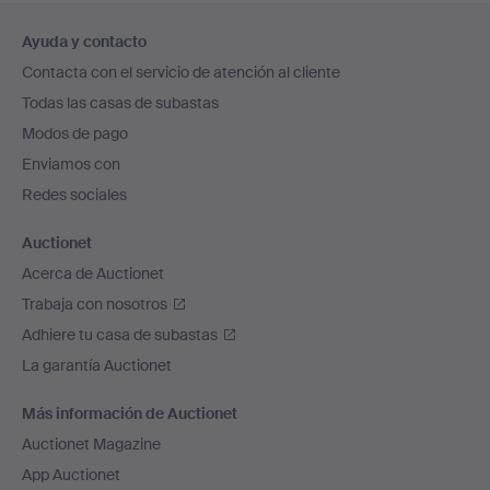
Navegación
Ayuda y contacto
en
Contacta con el servicio de atención al cliente
el
Todas las casas de subastas
pie
Modos de pago
de
Enviamos con
página
Redes sociales
Auctionet
Acerca de Auctionet
Trabaja con nosotros
Adhiere tu casa de subastas
La garantía Auctionet
Más información de Auctionet
Auctionet Magazine
App Auctionet