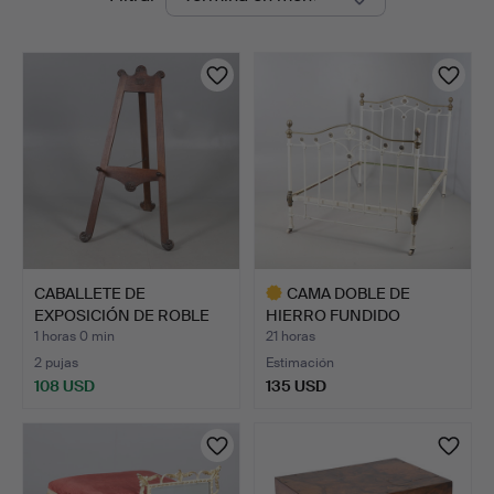
en
curso
CABALLETE DE
CAMA DOBLE DE
EXPOSICIÓN DE ROBLE
HIERRO FUNDIDO
DE FINALE…
PINTADO VICTO…
1 horas 0 min
21 horas
2 pujas
Estimación
108 USD
135 USD
Lote
seleccionado