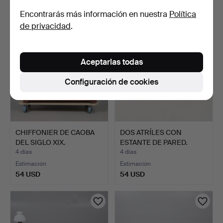
95 USD
34 USD
Encontrarás más información en nuestra
Política
de privacidad
.
Aceptarlas todas
Configuración de cookies
CHIFFONIER DE CAOBA
DOS ATRÍLES CON
DEL SIGLO XIX.
ESTANTE DE PARED.
4 días
4 días
Estimación
Estimación
54 USD
54 USD