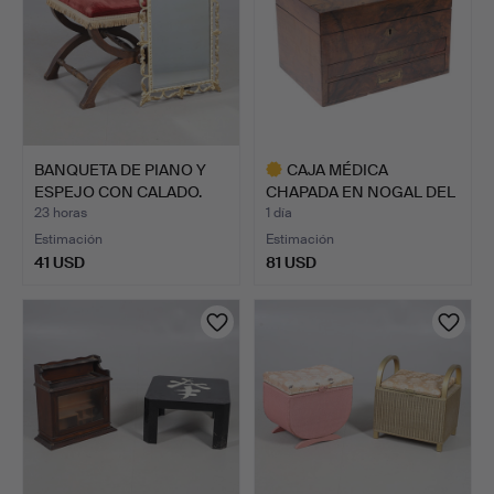
BANQUETA DE PIANO Y
CAJA MÉDICA
ESPEJO CON CALADO.
CHAPADA EN NOGAL DEL
SIGLO XIX.
23 horas
1 día
Estimación
Estimación
41 USD
81 USD
Lote
seleccionado