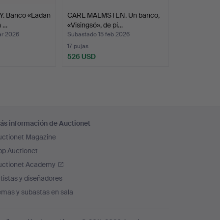
. Banco «Ladan
CARL MALMSTEN. Un banco,
n …
«Visingsö», de pi…
ar 2026
Subastado 15 feb 2026
17 pujas
526 USD
ás información de Auctionet
uctionet Magazine
pp Auctionet
uctionet Academy
tistas y diseñadores
emas y subastas en sala