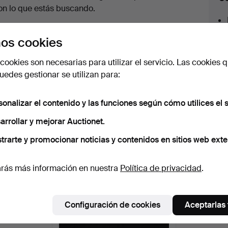
en
on lo que estás buscando.
urso
az clic en
Suscribir búsqueda
y recibirás un
os cookies
orreo tan pronto como dispongamos del lote.
cookies son necesarias para utilizar el servicio. Las cookies q
edes gestionar se utilizan para:
sonalizar el contenido y las funciones según cómo utilices el s
 nuestro archivo que coinciden con tu b
arrollar y mejorar Auctionet.
trarte y promocionar noticias y contenidos en sitios web exte
rás más información en nuestra
Política de privacidad
.
Configuración de cookies
Aceptarlas