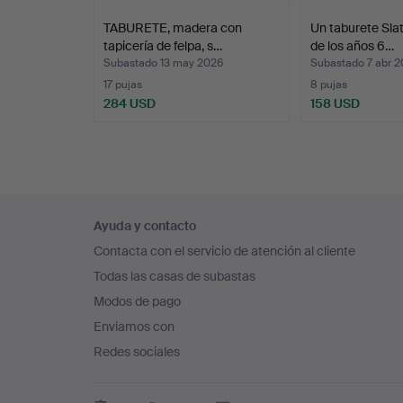
TABURETE, madera con
Un taburete Sla
tapicería de felpa, s…
de los años 6…
Subastado 13 may 2026
Subastado 7 abr 
17 pujas
8 pujas
284 USD
158 USD
Navegación
Ayuda y contacto
en
Contacta con el servicio de atención al cliente
el
Todas las casas de subastas
pie
Modos de pago
de
Enviamos con
página
Redes sociales