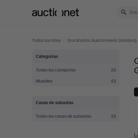
Auctionet.com
Todos los lotes
/
Stockholms Auktionsverk Göteborg
Otros
Categorías
en
Todas las categorías
(0)
Muebles
(0)
Stockholms
Auktionsverk
Casas de subastas
Göteborg
Todas las casas de subastas
(0)
S
L