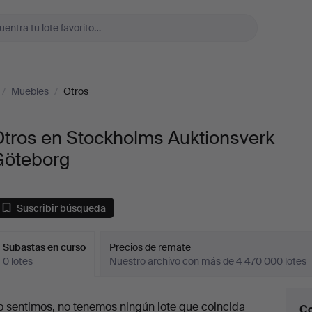
/
Muebles
/
Otros
Otros en Stockholms Auktionsverk
Göteborg
Suscribir búsqueda
Subastas en curso
Precios de remate
0 lotes
Nuestro archivo con más de 4 470 000 lotes
ubastas
o sentimos, no tenemos ningún lote que coincida
Co