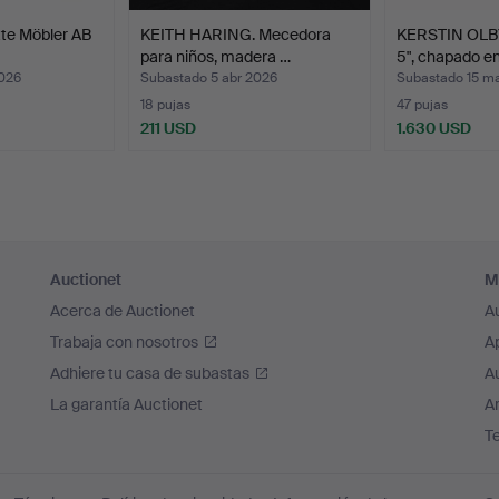
tte Möbler AB
KEITH HARING. Mecedora
KERSTIN OLBY
para niños, madera …
5", chapado e
2026
Subastado 5 abr 2026
Subastado 15 m
18 pujas
47 pujas
211 USD
1.630 USD
Auctionet
M
Acerca de Auctionet
A
Trabaja con nosotros
A
Adhiere tu casa de subastas
A
La garantía Auctionet
Ar
T