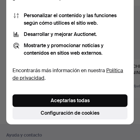
Personalizar el contenido y las funciones
según cómo utilices el sitio web.
Desarrollar y mejorar Auctionet.
Mostrarte y promocionar noticias y
contenidos en sitios web externos.
104
.
PEDESTALES,
150
.
ENFRIADOR DE
54
.
CH
Encontrarás más información en nuestra
Política
pareja, probablemente
VINO, Jorge III,
LINNIN
de privacidad
.
Rusia/Pa…
Inglaterra h…
Estoco
Vendido
Vendido
No adju
4.833 USD
2.391 USD
-
Aceptarlas todas
Configuración de cookies
Navegación
Ayuda y contacto
en