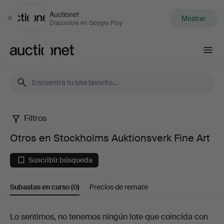
Auctionet
Mostrar
Cerrar
Disponible en Google Play
Auctionet.com
Filtros
Otros
Otros en Stockholms Auktionsverk Fine Art
en
Suscribir búsqueda
Stockholms
Subastas en curso
(0)
Precios de remate
Auktionsverk
Fine
Subastas
Lo sentimos, no tenemos ningún lote que coincida con