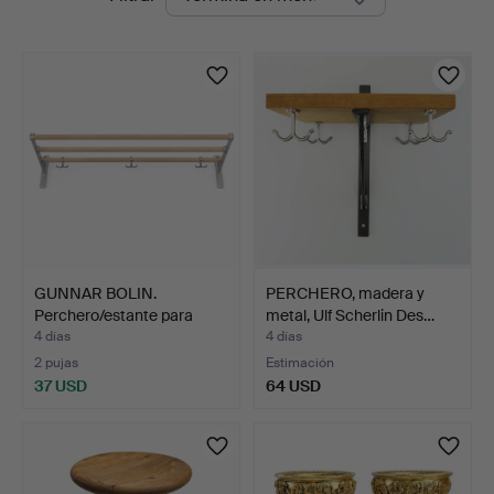
en
curso
GUNNAR BOLIN.
PERCHERO, madera y
Perchero/estante para
metal, Ulf Scherlin Des…
sombre…
4 días
4 días
2 pujas
Estimación
37 USD
64 USD