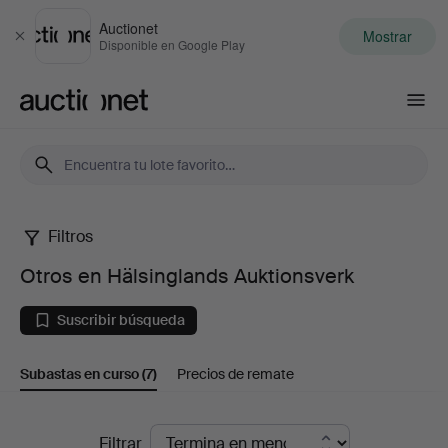
Auctionet
Mostrar
Cerrar
Disponible en Google Play
Auctionet.com
Filtros
Otros
Otros en Hälsinglands Auktionsverk
en
Suscribir búsqueda
Hälsinglands
Subastas en curso
(7)
Precios de remate
Auktionsverk
Subastas
Filtrar