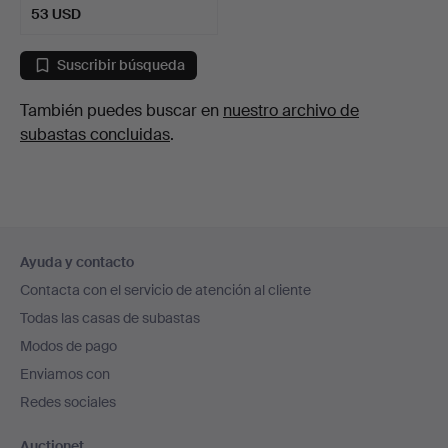
53 USD
Suscribir búsqueda
También puedes buscar en
nuestro archivo de
subastas concluidas
.
Navegación
Ayuda y contacto
en
Contacta con el servicio de atención al cliente
el
Todas las casas de subastas
pie
Modos de pago
de
Enviamos con
página
Redes sociales
Auctionet