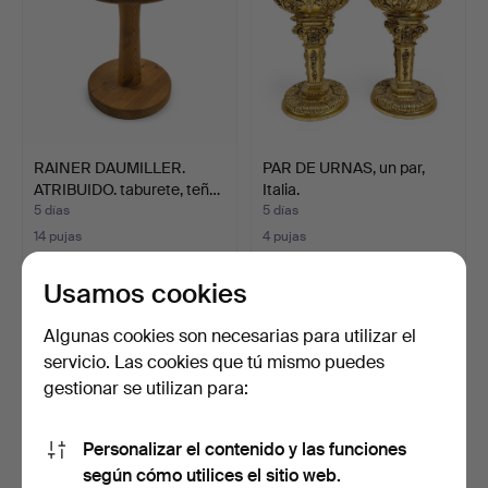
RAINER DAUMILLER.
PAR DE URNAS, un par,
ATRIBUIDO. taburete, teñ…
Italia.
5 días
5 días
14 pujas
4 pujas
169 USD
179 USD
Usamos cookies
Algunas cookies son necesarias para utilizar el
servicio. Las cookies que tú mismo puedes
gestionar se utilizan para:
Personalizar el contenido y las funciones
según cómo utilices el sitio web.