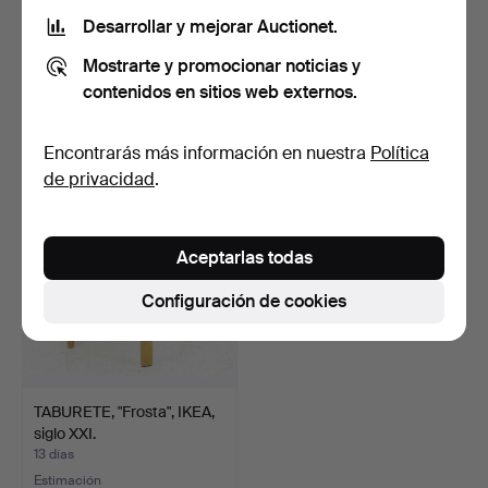
Desarrollar y mejorar Auctionet.
TABURETE, Italia.
MESA PORTAMACETAS,
Mostrarte y promocionar noticias y
estilo Carl Larsson, si…
5 días
6 días
contenidos en sitios web externos.
2 pujas
4 pujas
38 USD
48 USD
Encontrarás más información en nuestra
Política
de privacidad
.
Aceptarlas todas
Configuración de cookies
TABURETE, "Frosta", IKEA,
siglo XXI.
13 días
Estimación