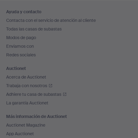
Navegación
Ayuda y contacto
en
Contacta con el servicio de atención al cliente
el
Todas las casas de subastas
pie
Modos de pago
de
Enviamos con
página
Redes sociales
Auctionet
Acerca de Auctionet
Trabaja con nosotros
Adhiere tu casa de subastas
La garantía Auctionet
Más información de Auctionet
Auctionet Magazine
App Auctionet