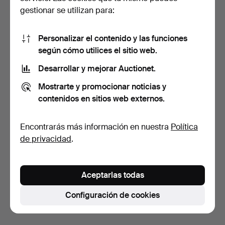
gestionar se utilizan para:
Personalizar el contenido y las funciones
según cómo utilices el sitio web.
Desarrollar y mejorar Auctionet.
PEDESTAL, madera de
MESITA DE NOCHE,
Mostrarte y promocionar noticias y
frondosas lacada, sigl…
madera noble lacada,
déca…
4 días
6 días
contenidos en sitios web externos.
Estimación
Estimación
53 USD
64 USD
Encontrarás más información en nuestra
Política
de privacidad
.
Suscribir búsqueda
También puedes buscar en
nuestro archivo de
Aceptarlas todas
subastas concluidas
.
Configuración de cookies