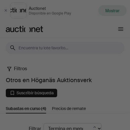
Auctionet
Mostrar
Cerrar
Disponible en Google Play
Auctionet.com
Filtros
Otros
Otros en Höganäs Auktionsverk
en
Suscribir búsqueda
Höganäs
Subastas en curso
(4)
Precios de remate
Auktionsverk
Subastas
Filtrar