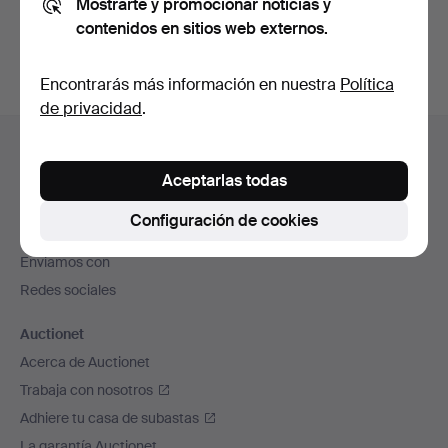
Mostrarte y promocionar noticias y
subastas concluidas
.
contenidos en sitios web externos.
Encontrarás más información en nuestra
Política
de privacidad
.
Navegación
Ayuda y contacto
en
Contacta con el servicio de atención al cliente
Aceptarlas todas
el
Todas las casas de subastas
pie
Configuración de cookies
Modos de pago
de
Enviamos con
página
Redes sociales
Auctionet
Acerca de Auctionet
Trabaja con nosotros
Adhiere tu casa de subastas
La garantía Auctionet