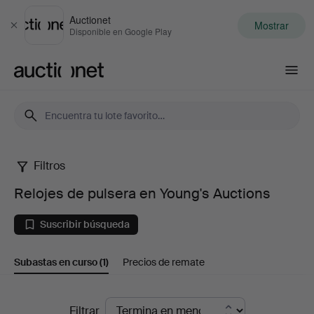
Auctionet
Mostrar
Cerrar
Disponible en Google Play
Auctionet.com
Filtros
Relojes
Relojes de pulsera en Young's Auctions
de
Suscribir búsqueda
pulsera
Subastas en curso
(1)
Precios de remate
en
Young's
Subastas
Filtrar