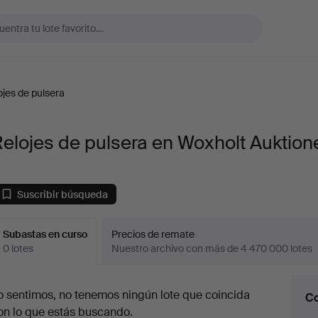
ojes de pulsera
elojes de pulsera en Woxholt Auktion
Suscribir búsqueda
Subastas en curso
Precios de remate
0 lotes
Nuestro archivo con más de 4 470 000 lotes
ubastas
o sentimos, no tenemos ningún lote que coincida
Co
en
on lo que estás buscando.