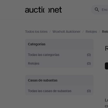
Auctionet.com
Todos los lotes
/
Woxholt Auktioner
/
Relojes
/
Rel
Relojes
Categorías
R
de
Todas las categorías
(0)
Relojes
(0)
pulsera
en
Casas de subastas
Woxholt
Todas las casas de subastas
(0)
S
Auktioner
L
c