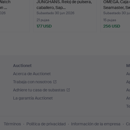
 Watch
JUNGHANS. Reloj de pulsera,
OMEGA. Caja d
on …
caballero, Sap…
Seamaster, S
2026
Subastado 30 jun 2026
Subastado 30 j
21 pujas
15 pujas
177 USD
256 USD
Auctionet
M
Acerca de Auctionet
A
Trabaja con nosotros
A
Adhiere tu casa de subastas
A
La garantía Auctionet
Ar
T
Términos
Política de privacidad
Información de la empresa
Co