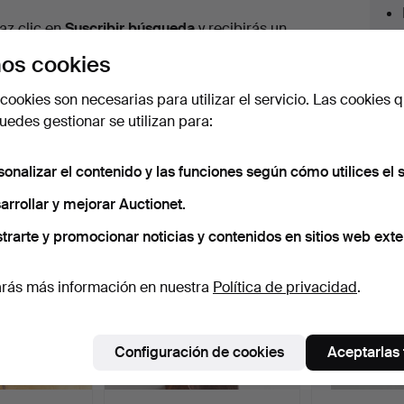
urso
az clic en
Suscribir búsqueda
y recibirás un
orreo tan pronto como dispongamos del lote.
os cookies
cookies son necesarias para utilizar el servicio. Las cookies q
edes gestionar se utilizan para:
 nuestro archivo que coinciden con tu b
sonalizar el contenido y las funciones según cómo utilices el s
arrollar y mejorar Auctionet.
trarte y promocionar noticias y contenidos en sitios web exte
rás más información en nuestra
Política de privacidad
.
Configuración de cookies
Aceptarlas