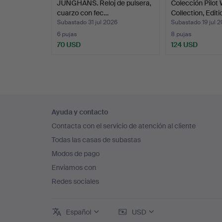
JUNGHANS. Reloj de pulsera,
Colección Pilot
cuarzo con fec…
Collection, Editi
Subastado 31 jul 2026
Subastado 19 jul 
6 pujas
8 pujas
70 USD
124 USD
Navegación
Ayuda y contacto
en
Contacta con el servicio de atención al cliente
el
Todas las casas de subastas
pie
Modos de pago
de
Enviamos con
página
Redes sociales
Español
USD