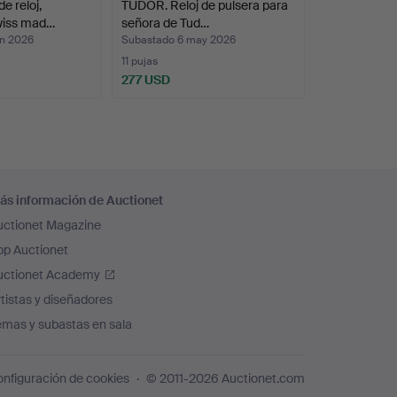
e reloj,
TUDOR. Reloj de pulsera para
wiss mad…
señora de Tud…
un 2026
Subastado 6 may 2026
11 pujas
277 USD
ás información de Auctionet
uctionet Magazine
pp Auctionet
uctionet Academy
tistas y diseñadores
emas y subastas en sala
nfiguración de cookies
© 2011-2026 Auctionet.com