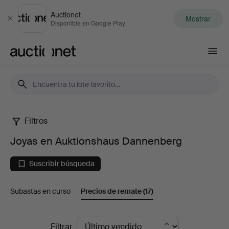
Auctionet
Mostrar
Cerrar
Disponible en Google Play
Auctionet.com
Filtros
Joyas
Joyas en Auktionshaus Dannenberg
en
Suscribir búsqueda
Auktionshaus
Subastas en curso
Precios de remate
(17)
Dannenberg
Precios
Filtrar