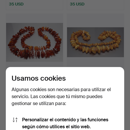
35 USD
35 USD
Usamos cookies
COLLAR AMBAR.
COLLAR AMBAR.
Subastado 7 may 2016
Subastado 27 abr 2016
Algunas cookies son necesarias para utilizar el
3 pujas
2 pujas
servicio. Las cookies que tú mismo puedes
47 USD
47 USD
gestionar se utilizan para:
Personalizar el contenido y las funciones
según cómo utilices el sitio web.