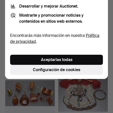
Desarrollar y mejorar Auctionet.
Mostrarte y promocionar noticias y
contenidos en sitios web externos.
Encontrarás más información en nuestra
Política
CADENAS DE BOLAS, 2
collar de perlas cultivadas.
de privacidad
.
piezas.
Subastado 27 abr 2016
Subastado 27 abr 2016
1 puja
1 puja
Aceptarlas todas
35 USD
35 USD
Configuración de cookies