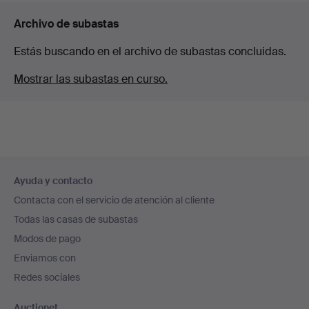
Archivo de subastas
Estás buscando en el archivo de subastas concluidas.
Mostrar las subastas en curso.
Navegación
Ayuda y contacto
en
Contacta con el servicio de atención al cliente
el
Todas las casas de subastas
pie
Modos de pago
de
Enviamos con
página
Redes sociales
Auctionet